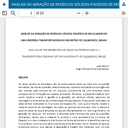
ANÁLISE DA GERAÇÃO DE RESÍDUOS SÓLIDOS PASSÍVEIS DE RECICLAGEM EM UMA EMPRESA TRANSPORTADORA DO MUNICÍPIO DE CAÇADOR/SC, BRASIL