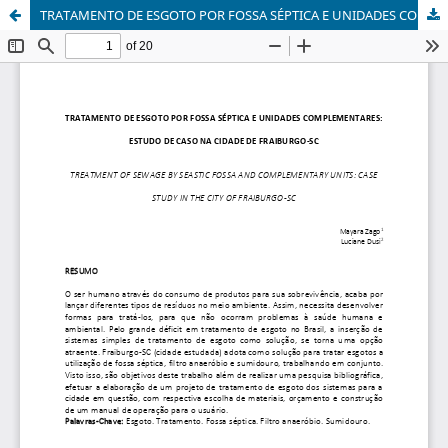
TRATAMENTO DE ESGOTO POR FOSSA SÉPTICA E UNIDADES COMPLEMENTARES: ESTUDO DE CASO NA CIDADE DE FRAIBURGO-SC