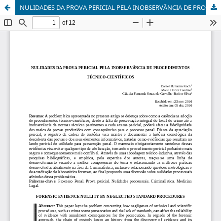
NULIDADES DA PROVA PERICIAL PELA INOBSERVÂNCIA DE PROCEDIMENTOS TÉCNICO-CIENTÍFICOS