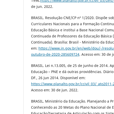
1996.
https://www.planalto.gov.br/ccivil_03/Leis
de jun. 2022.
BRASIL. Resolução CNE/CP nº 1/2020. Dispõe sobr
Curriculares Nacionais para a Formação Contin
Educação Básica e institui a Base Nacional Co
Continuada de Professores da Educação Básica
Continuada). Brasília: Brasil - Ministério da Edu
em:
https://www.in.gov.br/en/web/dou/-/resolu
outubro-de-2020-285609724
. Acesso em: 30 de j
BRASIL. Lei n.13.005, de 25 de junho de 2014. A
Educação – PNE e dá outras providências. Diário O
DF., 26 jun 2014. Disponível em:
https://www.planalto.gov.br/ccivil_03/_ato2011
Acesso em: 30 de jun. 2022.
BRASIL. Ministério da Educação. Planejando a P
Conhecendo as 20 Metas do Plano Nacional de E
Educação/Secretaria de Articulação com os Sist