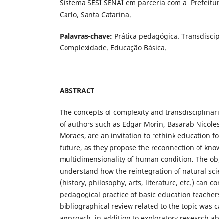
Sistema SESI SENAI em parceria com a Prefeitu
Carlo, Santa Catarina.
Palavras-chave:
Prática pedagógica. Transdiscip
Complexidade. Educação Básica.
ABSTRACT
The concepts of complexity and transdisciplinari
of authors such as Edgar Morin, Basarab Nicol
Moraes, are an invitation to rethink education f
future, as they propose the reconnection of kno
multidimensionality of human condition. The obje
understand how the reintegration of natural sci
(history, philosophy, arts, literature, etc.) can co
pedagogical practice of basic education teachers
bibliographical review related to the topic was ca
approach, in addition to exploratory research ab