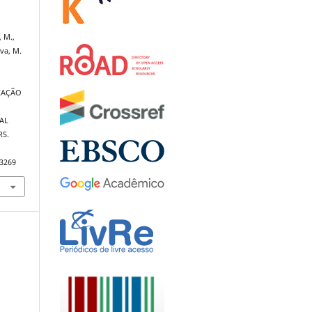
, M.,
lva, M.
CAÇÃO
AL
RS.
.3269