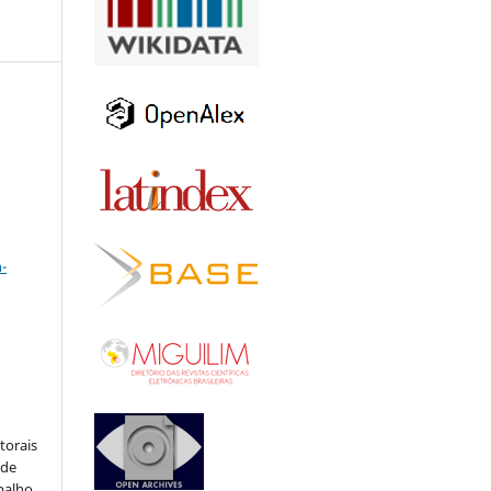
a
-
:
torais
 de
balho