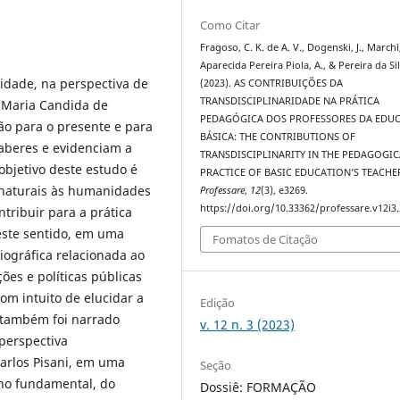
Como Citar
Fragoso, C. K. de A. V., Dogenski, J., Marchi
Aparecida Pereira Piola, A., & Pereira da Si
idade, na perspectiva de
(2023). AS CONTRIBUIÇÕES DA
TRANSDISCIPLINARIDADE NA PRÁTICA
 Maria Candida de
PEDAGÓGICA DOS PROFESSORES DA EDU
ão para o presente e para
BÁSICA: THE CONTRIBUTIONS OF
aberes e evidenciam a
TRANSDISCIPLINARITY IN THE PEDAGOGIC
bjetivo deste estudo é
PRACTICE OF BASIC EDUCATION’S TEACHE
 naturais às humanidades
Professare
,
12
(3), e3269.
https://doi.org/10.33362/professare.v12i3
contribuir para a prática
este sentido, em uma
Fomatos de Citação
liográfica relacionada ao
ões e políticas públicas
om intuito de elucidar a
Edição
, também foi narrado
v. 12 n. 3 (2023)
 perspectiva
Carlos Pisani, em uma
Seção
ino fundamental, do
Dossiê: FORMAÇÃO