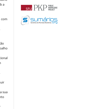
b a
o com
.
ção
abalho
cional
m
.
uir
na sua
nto
r