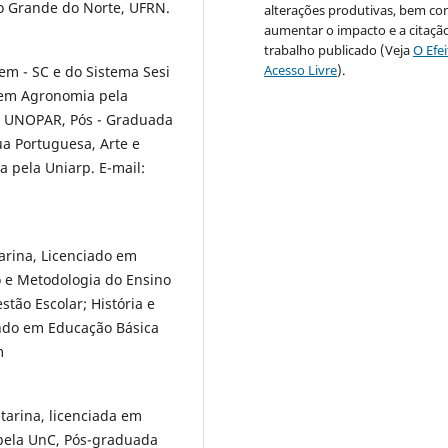
io Grande do Norte, UFRN.
alterações produtivas, bem c
aumentar o impacto e a citaçã
trabalho publicado (Veja
O Efe
Acesso Livre
).
em - SC e do Sistema Sesi
l em Agronomia pela
a UNOPAR, Pós - Graduada
a Portuguesa, Arte e
 pela Uniarp. E-mail:
arina, Licenciado em
o e Metodologia do Ensino
ão Escolar; História e
ando em Educação Básica
m
tarina, licenciada em
 pela UnC, Pós-graduada