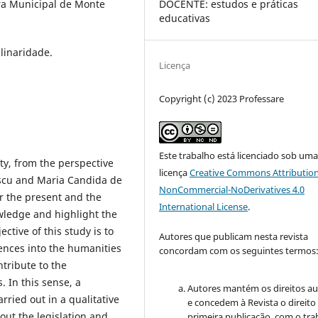
ra Municipal de Monte
DOCENTE: estudos e práticas
educativas
linaridade.
Licença
Copyright (c) 2023 Professare
Este trabalho está licenciado sob um
ty, from the perspective
licença
Creative Commons Attribution
escu and Maria Candida de
NonCommercial-NoDerivatives 4.0
or the present and the
International License
.
wledge and highlight the
ctive of this study is to
Autores que publicam nesta revista
ences into the humanities
concordam com os seguintes termos
ntribute to the
. In this sense, a
Autores mantém os direitos au
rried out in a qualitative
e concedem à Revista o direito
out the legislation and
primeira publicação, com o tra