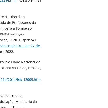
/L9394.htm
. Acesso em: 29
e as Diretrizes
uada de Professores da
mum para a Formação
 (BNC-Formação
cação, 2020. Disponível
cao-cne/cp-n-1-de-27-de-
un. 2022.
prova o Plano Nacional de
ficial da União, Brasília,
-2014/2014/lei/l13005.htm
.
róxima Década.
ducação. Ministério da
emas de Ensino