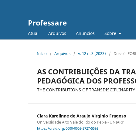
Professare
Atual
Arquivos
Anúncios
Sobre
Início
/
Arquivos
/
v. 12 n. 3 (2023)
/
Dossiê: FOR
AS CONTRIBUIÇÕES DA TR
PEDAGÓGICA DOS PROFESS
THE CONTRIBUTIONS OF TRANSDISCIPLINARITY 
Clara Karolinne de Araujo Virginio Fragoso
Universidade Alto Vale do Rio do Peixe - UNIARP
https://orcid.org/0000-0003-2727-5592