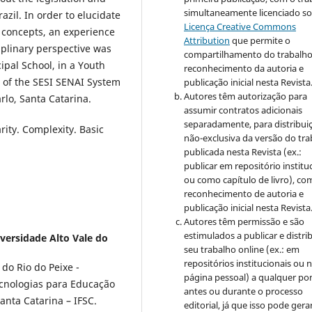
simultaneamente licenciado so
azil. In order to elucidate
Licença Creative Commons
 concepts, an experience
Attribution
que permite o
ciplinary perspective was
compartilhamento do trabalh
ipal School, in a Youth
reconhecimento da autoria e
, of the SESI SENAI System
publicação inicial nesta Revista
Autores têm autorização para
rlo, Santa Catarina.
assumir contratos adicionais
separadamente, para distribui
rity. Complexity. Basic
não-exclusiva da versão do tr
publicada nesta Revista (ex.:
publicar em repositório institu
ou como capítulo de livro), co
reconhecimento de autoria e
publicação inicial nesta Revista
Autores têm permissão e são
estimulados a publicar e distrib
versidade Alto Vale do
seu trabalho online (ex.: em
repositórios institucionais ou 
do Rio do Peixe -
página pessoal) a qualquer po
ecnologias para Educação
antes ou durante o processo
Santa Catarina – IFSC.
editorial, já que isso pode gera