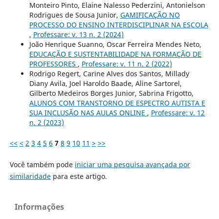
Monteiro Pinto, Elaine Nalesso Pederzini, Antonielson
Rodrigues de Sousa Junior,
GAMIFICAÇÃO NO
PROCESSO DO ENSINO INTERDISCIPLINAR NA ESCOLA
,
Professare: v. 13 n. 2 (2024)
João Henrique Suanno, Oscar Ferreira Mendes Neto,
EDUCAÇÃO E SUSTENTABILIDADE NA FORMAÇÃO DE
PROFESSORES
,
Professare: v. 11 n. 2 (2022)
Rodrigo Regert, Carine Alves dos Santos, Millady
Diany Avila, Joel Haroldo Baade, Aline Sartorel,
Gilberto Medeiros Borges Junior, Sabrina Frigotto,
ALUNOS COM TRANSTORNO DE ESPECTRO AUTISTA E
SUA INCLUSÃO NAS AULAS ONLINE
,
Professare: v. 12
n. 2 (2023)
<<
<
2
3
4
5
6
7
8
9
10
11
>
>>
Você também pode
iniciar uma pesquisa avançada por
similaridade
para este artigo.
Informações