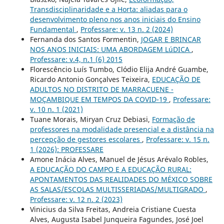
Transdisciplinaridade e a Horta: aliadas para o
desenvolvimento pleno nos anos iniciais do Ensino
Fundamental
,
Professare: v. 13 n. 2 (2024)
Fernanda dos Santos Formentin,
JOGAR E BRINCAR
NOS ANOS INICIAIS: UMA ABORDAGEM LúDICA
,
Professare: v.4, n.1 (6) 2015
Florescêncio Luís Tumbo, Clódio Elija André Guambe,
Ricardo Antonio Gonçalves Teixeira,
EDUCAÇÃO DE
ADULTOS NO DISTRITO DE MARRACUENE -
MOÇAMBIQUE EM TEMPOS DA COVID-19
,
Professare:
v. 10 n. 1 (2021)
Tuane Morais, Miryan Cruz Debiasi,
Formação de
professores na modalidade presencial e a distância na
percepção de gestores escolares
,
Professare: v. 15 n.
1 (2026): PROFESSARE
Amone Inácia Alves, Manuel de Jésus Arévalo Robles,
A EDUCAÇÃO DO CAMPO E A EDUCAÇÃO RURAL:
APONTAMENTOS DAS REALIDADES DO MÉXICO SOBRE
AS SALAS/ESCOLAS MULTISSERIADAS/MULTIGRADO
,
Professare: v. 12 n. 2 (2023)
Vinicius da Silva Freitas, Andreia Cristiane Cuesta
Alves, Augusta Isabel Junqueira Fagundes, José Joel