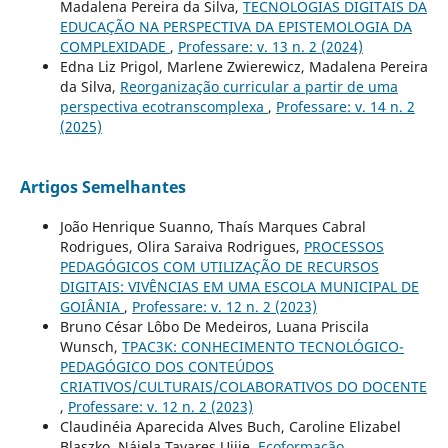
Madalena Pereira da Silva,
TECNOLOGIAS DIGITAIS DA
EDUCAÇÃO NA PERSPECTIVA DA EPISTEMOLOGIA DA
COMPLEXIDADE
,
Professare: v. 13 n. 2 (2024)
Edna Liz Prigol, Marlene Zwierewicz, Madalena Pereira
da Silva,
Reorganização curricular a partir de uma
perspectiva ecotranscomplexa
,
Professare: v. 14 n. 2
(2025)
Artigos Semelhantes
João Henrique Suanno, Thaís Marques Cabral
Rodrigues, Olira Saraiva Rodrigues,
PROCESSOS
PEDAGÓGICOS COM UTILIZAÇÃO DE RECURSOS
DIGITAIS: VIVÊNCIAS EM UMA ESCOLA MUNICIPAL DE
GOIÂNIA
,
Professare: v. 12 n. 2 (2023)
Bruno César Lôbo De Medeiros, Luana Priscila
Wunsch,
TPAC3K: CONHECIMENTO TECNOLÓGICO-
PEDAGÓGICO DOS CONTEÚDOS
CRIATIVOS/CULTURAIS/COLABORATIVOS DO DOCENTE
,
Professare: v. 12 n. 2 (2023)
Claudinéia Aparecida Alves Buch, Caroline Elizabel
Blaszko, Nájela Tavares Ujiie,
Ecoformação,