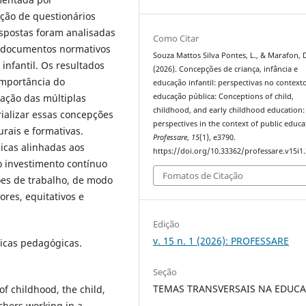
ação de questionários
espostas foram analisadas
Como Citar
m documentos normativos
Souza Mattos Silva Pontes, L., & Marafon, 
infantil. Os resultados
(2026). Concepções de criança, infância e
importância do
educação infantil: perspectivas no context
zação das múltiplas
educação pública: Conceptions of child,
childhood, and early childhood education:
ializar essas concepções
perspectives in the context of public educa
urais e formativas.
Professare
,
15
(1), e3790.
icas alinhadas aos
https://doi.org/10.33362/professare.v15i1
do investimento contínuo
Fomatos de Citação
es de trabalho, de modo
res, equitativos e
Edição
v. 15 n. 1 (2026): PROFESSARE
ticas pedagógicas.
Seção
TEMAS TRANSVERSAIS NA EDUC
f childhood, the child,
chers working in a