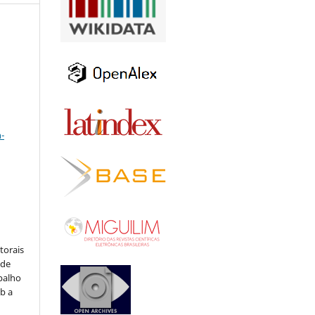
a
-
:
torais
 de
balho
b a