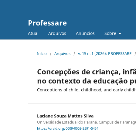
Professare
Atual
Arquivos
Anúncios
Sobre
Início
/
Arquivos
/
v. 15 n. 1 (2026): PROFESSARE
Concepções de criança, infâ
no contexto da educação p
Conceptions of child, childhood, and early child
Laciane Souza Mattos Silva
Universidade Estadual do Paraná, Campus de Paranag
https://orcid.org/0009-0003-3591-5454