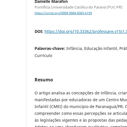
Danielle Marafon
Pontificia Universidade Católica do Paraná (PUC-PR)
https://orcid.org/0009-0004-8365-6159
DOI:
https://doi.org/10.33362/professare.v15i1.
Palavras-chave:
Infância, Educação infantil, Prá
Currículo
Resumo
O artigo analisa as concepções de infância, cria
manifestadas por educadoras de um Centro Mun
Infantil (CMEI) do município de Paranaguá/PR. O
compreender como essas percepções se articula
às legislações vigentes e às propostas das pedag
Adotou-se uma abordagem qualitativa, comple