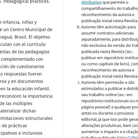
. Pedagogical practices.
Attribution
que permite o
compartilhamento do trabalh
reconhecimento da autoria e
publicação inicial nesta Revista
e infancia, niñez y
Autores têm autorização para
e un Centro Municipal de
assumir contratos adicionais
aguá, Brasil. El objetivo
separadamente, para distribui
culan con el currículo
não-exclusiva da versão do tr
publicada nesta Revista (ex.:
uestas de las pedagogías
publicar em repositório institu
vo, complementado con
ou como capítulo de livro), co
ación de cuestionarios
reconhecimento de autoria e
as respuestas fueron
publicação inicial nesta Revista
 área y en documentos
Autores têm permissão e são
estimulados a publicar e distrib
n la educación infantil.
seu trabalho online (ex.: em
 reconocen la importancia
repositórios institucionais ou 
 de las múltiples
página pessoal) a qualquer po
aterializar dichas
antes ou durante o processo
limitaciones estructurales
editorial, já que isso pode gera
alterações produtivas, bem c
 de prácticas
aumentar o impacto e a citaçã
ipativos e inclusivos
trabalho publicado (Veja
O Efe