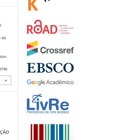
D.
o da
tion.
.3790
AÇÃO