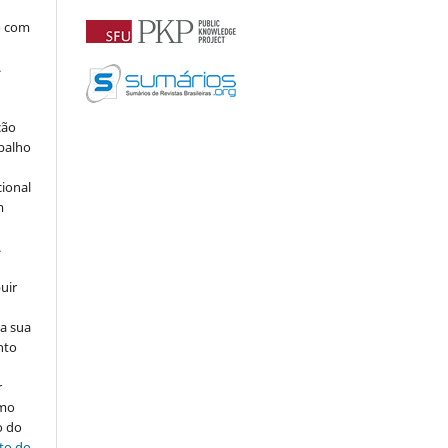
o com
.
ção
abalho
cional
m
.
uir
na sua
nto
r
omo
o do
ito do