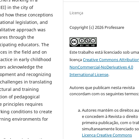
) in the city of
Licença
and how these conceptions
ational legislation, and
Copyright (c) 2026 Professare
alitative approach was
ures through the
icipating educators. The
ces in the field and on
Este trabalho está licenciado sob um
ctice in early childhood
licença
Creative Commons Attribution
tors acknowledge the
NonCommercial-NoDerivatives 4.0
velopment and recognizing
International License
.
challenges in translating
Autores que publicam nesta revista
ctural and training
concordam com os seguintes termos
tion of pedagogical
e principles requires
Autores mantém os direitos au
ing conditions to create
e concedem à Revista o direito
rning environments for
primeira publicação, com o tra
simultaneamente licenciado so
Licença Creative Commons