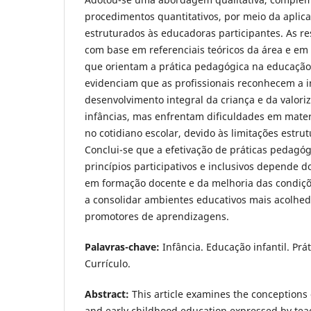
procedimentos quantitativos, por meio da aplic
estruturados às educadoras participantes. As r
com base em referenciais teóricos da área e e
que orientam a prática pedagógica na educação 
evidenciam que as profissionais reconhecem a 
desenvolvimento integral da criança e da valori
infâncias, mas enfrentam dificuldades em mater
no cotidiano escolar, devido às limitações estrut
Conclui-se que a efetivação de práticas pedagóg
princípios participativos e inclusivos depende 
em formação docente e da melhoria das condiçõ
a consolidar ambientes educativos mais acolhedo
promotores de aprendizagens.
Palavras-chave:
Infância. Educação infantil. Prá
Currículo.
Abstract:
This article examines the conceptions o
and early childhood education expressed by tea