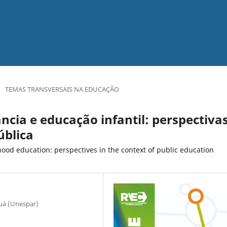
/
TEMAS TRANSVERSAIS NA EDUCAÇÃO
ncia e educação infantil: perspectiva
ública
hood education: perspectives in the context of public education
uá (Unespar)