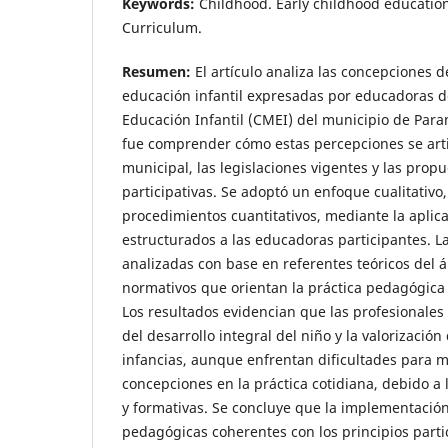
Keywords:
Childhood. Early childhood education
Curriculum.
Resumen:
El artículo analiza las concepciones d
educación infantil expresadas por educadoras d
Educación Infantil (CMEI) del municipio de Paran
fue comprender cómo estas percepciones se arti
municipal, las legislaciones vigentes y las prop
participativas. Se adoptó un enfoque cualitati
procedimientos cuantitativos, mediante la aplic
estructurados a las educadoras participantes. L
analizadas con base en referentes teóricos del
normativos que orientan la práctica pedagógica e
Los resultados evidencian que las profesionales
del desarrollo integral del niño y la valorización
infancias, aunque enfrentan dificultades para m
concepciones en la práctica cotidiana, debido a 
y formativas. Se concluye que la implementación
pedagógicas coherentes con los principios partic