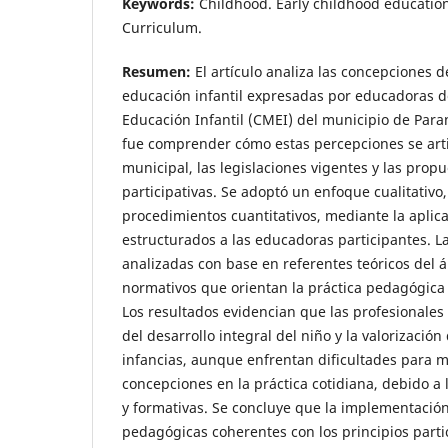
Keywords:
Childhood. Early childhood education
Curriculum.
Resumen:
El artículo analiza las concepciones d
educación infantil expresadas por educadoras d
Educación Infantil (CMEI) del municipio de Paran
fue comprender cómo estas percepciones se arti
municipal, las legislaciones vigentes y las prop
participativas. Se adoptó un enfoque cualitati
procedimientos cuantitativos, mediante la aplic
estructurados a las educadoras participantes. L
analizadas con base en referentes teóricos del
normativos que orientan la práctica pedagógica e
Los resultados evidencian que las profesionales
del desarrollo integral del niño y la valorización
infancias, aunque enfrentan dificultades para m
concepciones en la práctica cotidiana, debido a 
y formativas. Se concluye que la implementación
pedagógicas coherentes con los principios partic