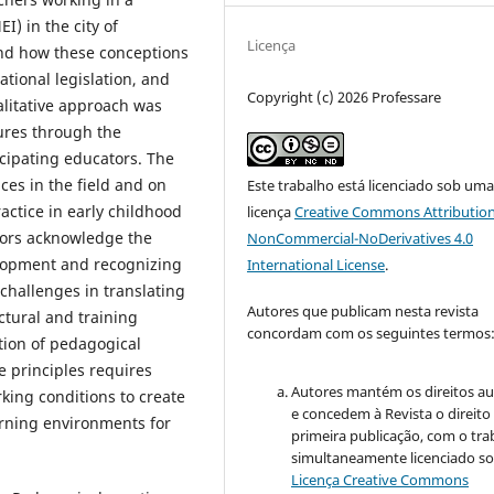
) in the city of
Licença
and how these conceptions
ational legislation, and
Copyright (c) 2026 Professare
alitative approach was
ures through the
icipating educators. The
ces in the field and on
Este trabalho está licenciado sob um
ctice in early childhood
licença
Creative Commons Attribution
tors acknowledge the
NonCommercial-NoDerivatives 4.0
velopment and recognizing
International License
.
challenges in translating
Autores que publicam nesta revista
ctural and training
concordam com os seguintes termos
tion of pedagogical
e principles requires
Autores mantém os direitos au
ing conditions to create
e concedem à Revista o direito
rning environments for
primeira publicação, com o tra
simultaneamente licenciado so
Licença Creative Commons