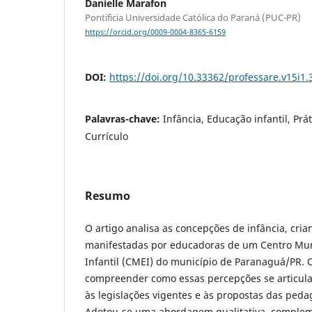
Danielle Marafon
Pontificia Universidade Católica do Paraná (PUC-PR)
https://orcid.org/0009-0004-8365-6159
DOI:
https://doi.org/10.33362/professare.v15i1.
Palavras-chave:
Infância, Educação infantil, Prá
Currículo
Resumo
O artigo analisa as concepções de infância, cria
manifestadas por educadoras de um Centro Mun
Infantil (CMEI) do município de Paranaguá/PR. O
compreender como essas percepções se articula
às legislações vigentes e às propostas das pedag
Adotou-se uma abordagem qualitativa, comple