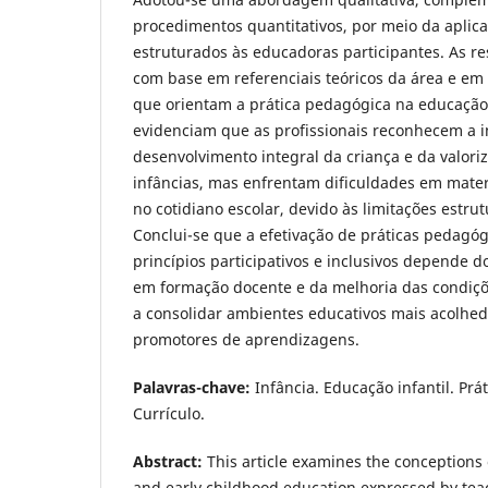
procedimentos quantitativos, por meio da aplic
estruturados às educadoras participantes. As r
com base em referenciais teóricos da área e e
que orientam a prática pedagógica na educação 
evidenciam que as profissionais reconhecem a 
desenvolvimento integral da criança e da valori
infâncias, mas enfrentam dificuldades em mater
no cotidiano escolar, devido às limitações estrut
Conclui-se que a efetivação de práticas pedagóg
princípios participativos e inclusivos depende 
em formação docente e da melhoria das condiçõ
a consolidar ambientes educativos mais acolhedo
promotores de aprendizagens.
Palavras-chave:
Infância. Educação infantil. Prá
Currículo.
Abstract:
This article examines the conceptions o
and early childhood education expressed by tea