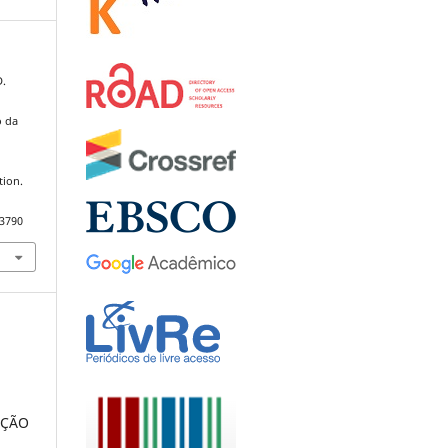
D.
o da
tion.
.3790
AÇÃO