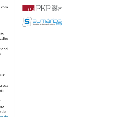
o com
.
ção
abalho
cional
m
.
uir
na sua
nto
r
omo
o do
ito do