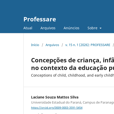
Professare
Atual
Arquivos
Anúncios
Sobre
Início
/
Arquivos
/
v. 15 n. 1 (2026): PROFESSARE
Concepções de criança, infâ
no contexto da educação p
Conceptions of child, childhood, and early child
Laciane Souza Mattos Silva
Universidade Estadual do Paraná, Campus de Paranag
https://orcid.org/0009-0003-3591-5454