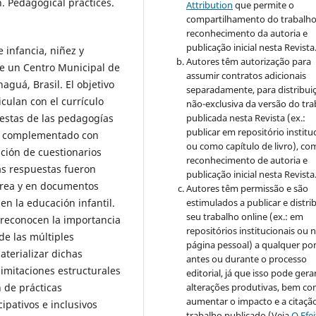
. Pedagogical practices.
Attribution
que permite o
compartilhamento do trabalh
reconhecimento da autoria e
publicação inicial nesta Revista
e infancia, niñez y
Autores têm autorização para
e un Centro Municipal de
assumir contratos adicionais
aguá, Brasil. El objetivo
separadamente, para distribui
culan con el currículo
não-exclusiva da versão do tr
publicada nesta Revista (ex.:
uestas de las pedagogías
publicar em repositório institu
vo, complementado con
ou como capítulo de livro), co
ación de cuestionarios
reconhecimento de autoria e
as respuestas fueron
publicação inicial nesta Revista
 área y en documentos
Autores têm permissão e são
estimulados a publicar e distrib
n la educación infantil.
seu trabalho online (ex.: em
 reconocen la importancia
repositórios institucionais ou 
 de las múltiples
página pessoal) a qualquer po
aterializar dichas
antes ou durante o processo
limitaciones estructurales
editorial, já que isso pode gera
alterações produtivas, bem c
 de prácticas
aumentar o impacto e a citaçã
ipativos e inclusivos
trabalho publicado (Veja
O Efe