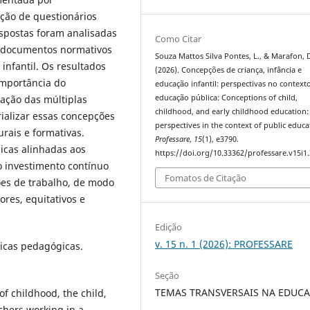
ação de questionários
espostas foram analisadas
Como Citar
m documentos normativos
Souza Mattos Silva Pontes, L., & Marafon, 
infantil. Os resultados
(2026). Concepções de criança, infância e
importância do
educação infantil: perspectivas no context
zação das múltiplas
educação pública: Conceptions of child,
childhood, and early childhood education:
ializar essas concepções
perspectives in the context of public educa
urais e formativas.
Professare
,
15
(1), e3790.
icas alinhadas aos
https://doi.org/10.33362/professare.v15i1
do investimento contínuo
Fomatos de Citação
es de trabalho, de modo
res, equitativos e
Edição
v. 15 n. 1 (2026): PROFESSARE
ticas pedagógicas.
Seção
TEMAS TRANSVERSAIS NA EDUC
f childhood, the child,
chers working in a