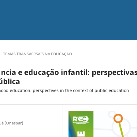
/
TEMAS TRANSVERSAIS NA EDUCAÇÃO
ncia e educação infantil: perspectiva
ública
hood education: perspectives in the context of public education
uá (Unespar)