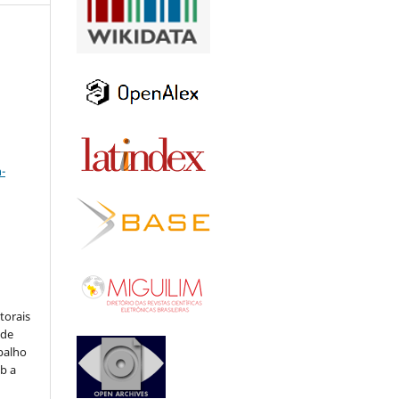
a
-
:
torais
 de
balho
b a