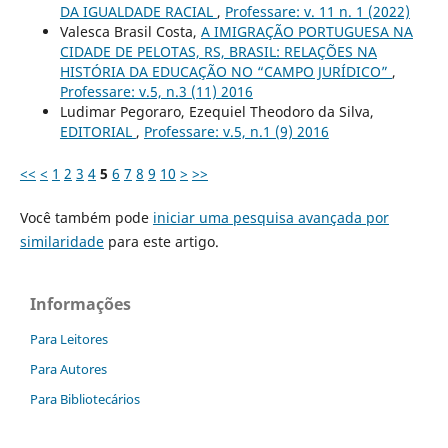
DA IGUALDADE RACIAL
,
Professare: v. 11 n. 1 (2022)
Valesca Brasil Costa,
A IMIGRAÇÃO PORTUGUESA NA
CIDADE DE PELOTAS, RS, BRASIL: RELAÇÕES NA
HISTÓRIA DA EDUCAÇÃO NO “CAMPO JURÍDICO”
,
Professare: v.5, n.3 (11) 2016
Ludimar Pegoraro, Ezequiel Theodoro da Silva,
EDITORIAL
,
Professare: v.5, n.1 (9) 2016
<<
<
1
2
3
4
5
6
7
8
9
10
>
>>
Você também pode
iniciar uma pesquisa avançada por
similaridade
para este artigo.
Informações
Para Leitores
Para Autores
Para Bibliotecários