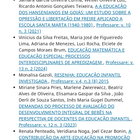
Ricardo Antonio Gonçalves Teixeira,
A A EDUCAÇÃO
DOS HANSENIANOS EM GOIÁS: UM ESTUDO SOBRE A
OPRESSÃO E LIBERTAÇÃO EM FREIRE APLICADO A
ESCOLA SANTA MARTA (1940-1980)
,
Professare: v. 10
n. 3 (2021)
Vinicius da Silva Freitas, Maria José de Figueiredo
Lima, Adriana de Menezes, Luci Rocha, Elciete de
Campos Moraes Brum,
EDUCAÇÃO MATEMÁTICA E
EDUCAÇÃO ESPECIAL: PROCESSOS
INTERDISCIPLINARES DE APREDIZAGEM
,
Professare: v.
13 n. 2 (2024)
Monalisa Gazoli,
RESENHA: EDUCAÇÃO INFANTIL
INVESTIGADA
,
Professare: v.4, n.3 (8) 2015
Miriane Sinara Pries, Marlene Zwierewicz, Beatriz
Alves de Oliveira, Elisamara Gaspar da Silva , João
Derli de Souza Santos, Inês Maria Gugel Dummel,
DEMANDAS DO PROCESSO DE AVALIAÇÃO DO
DESENVOLVIMENTO INTEGRAL DE BEBÊS NA
PERSPECTIVA DE DOCENTES DA EDUCAÇÃO INFANTIL
,
Professare: v. 12 n. 3 (2023)
Renata Penteado, Veridiana Noga, Joel Cezar Bonin,
A
CONTRIBUIÇÃO DA ARTE-EDUCAÇÃO NA PROMOÇÃO