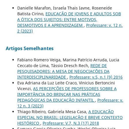
Danielle Marafon, Israela Thais Iavne, Roseneide
Batista Cirino,
EDUCAÇÃO DE JOVENS E ADULTOS SOB
A ÓTICA DOS SUJEITOS: ENTRE MOTIVOS,
DESMOTIVOS E A APRENDIZAGEM
,
Professare: v. 12 n.
2 (2023)
Artigos Semelhantes
Fabiano Romero Veiga, Marina Patrício Arruda, Lucia
Ceccato de Lima, Tássio Dresch Rech,
REDE DE
PESQUISADORES: A MESA DE NEGOCIAÇÕES DA
INTERDISCIPLINARIDADE
,
Professare: v.5, n.1 (9) 2016
Eva Adriana da Luz Leite Craco, Vinicius Bertoncini
Vicenzi,
AS PERCEPÇÕES DE PROFESSORES SOBRE A
IMPORTÂNCIA DO BRINCAR NAS PRÁTICAS
PEDAGÓGICAS DA EDUCAÇÃO INFANTIL
,
Professare: v.
12 n. 3 (2023)
Thiago Ribeiro, Gabriela Mesa Casa,
A EDUCAÇÃO
ESPECIAL NO BRASIL: LEGISLAÇÃO E BREVE CONTEXTO
HISTÓRICO
,
Professare: V.7, N.3 (17) 2018
Samara Garcia Oliveira Cunha, Weslei Oliveira Luiz,