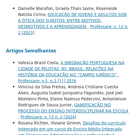
Danielle Marafon, Israela Thais Iavne, Roseneide
Batista Cirino,
EDUCAÇÃO DE JOVENS E ADULTOS SOB
A ÓTICA DOS SUJEITOS: ENTRE MOTIVOS,
DESMOTIVOS E A APRENDIZAGEM
,
Professare: v. 12 n.
2 (2023)
Artigos Semelhantes
Valesca Brasil Costa,
A IMIGRAÇÃO PORTUGUESA NA
CIDADE DE PELOTAS, RS, BRASIL: RELAÇÕES NA
HISTÓRIA DA EDUCAÇÃO NO “CAMPO JURÍDICO”
,
Professare: v.5, n.3 (11) 2016
Vinicius da Silva Freitas, Andreia Cristiane Cuesta
Alves, Augusta Isabel Junqueira Fagundes, José Joel
Monteiro Pinto, Elaine Nalesso Pederzini, Antonielson
Rodrigues de Sousa Junior,
GAMIFICAÇÃO NO
PROCESSO DO ENSINO INTERDISCIPLINAR NA ESCOLA
,
Professare: v. 13 n. 2 (2024)
Rosana Richter, Viviane Grimm,
Desafios do currículo
integrado em um curso de Ensino Médio Integrado
em Técnico em Administração na rede estadual