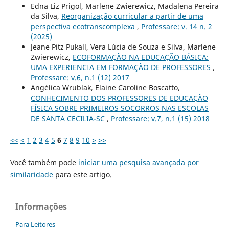
Edna Liz Prigol, Marlene Zwierewicz, Madalena Pereira
da Silva,
Reorganização curricular a partir de uma
perspectiva ecotranscomplexa
,
Professare: v. 14 n. 2
(2025)
Jeane Pitz Pukall, Vera Lúcia de Souza e Silva, Marlene
Zwierewicz,
ECOFORMAÇÃO NA EDUCAÇÃO BÁSICA:
UMA EXPERIENCIA EM FORMAÇÃO DE PROFESSORES
,
Professare: v.6, n.1 (12) 2017
Angélica Wrublak, Elaine Caroline Boscatto,
CONHECIMENTO DOS PROFESSORES DE EDUCAÇÃO
FÍSICA SOBRE PRIMEIROS SOCORROS NAS ESCOLAS
DE SANTA CECILIA-SC
,
Professare: v.7, n.1 (15) 2018
<<
<
1
2
3
4
5
6
7
8
9
10
>
>>
Você também pode
iniciar uma pesquisa avançada por
similaridade
para este artigo.
Informações
Para Leitores