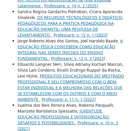
catarinense
,
Professare: v. 14 n. 2 (2025)
Sandra Regina Gardacho Pietrobon, Cícera Aparecida
Smaleski,
OS RECURSOS TECNOLÓGICOS E DIDÁTICO-
PEDAGÓGICOS PARA A PRÁTICA PEDAGÓGICA NA
EDUCAÇÃO INFANTIL: UMA PESQUISA DE
LEVANTAMENTO
,
Professare: v. 12 n. 1 (2023)
Jorge Roberto Alves dos Santos, Joel Haroldo Baade,
A
EDUCAÇÃO FÍSICA CONCEBIDA COMO EDUCAÇÃO
INTEGRAL NAS SÉRIES INICIAIS DO ENSINO
FUNDAMENTAL
,
Professare: v. 12 n. 3 (2023)
Eduardo Langner Neri, Silvia Adriany Kochan Marcon,
Silvia Laís Cordeiro, Ricelli Endrigo Ruppel da Rocha,
Levi Hülse,
PRODUTOS EDUCACIONAIS DO MESTRADO
PROFISSIONAL E SEU COMPROMISSO COM O BEM-
ESTAR INDIVIDUAL E A MELHORA DAS RELAÇÕES QUE
SE ESTABELECEM COM OS OUTROS E COM O MEIO
AMBIENTE
,
Professare: v. 11 n. 1 (2022)
Suelma dos Reis Pereira Alves, Roberta Pasqualli,
Marizete Bortolanza Spessatto,
JUVENTUDE,
EDUCAÇÃO PROFISSIONAL E INTERIORIZAÇÃO:
DESAFIOS E POSSIBILIDADES
,
Professare: v. 10 n. 3
(2021)