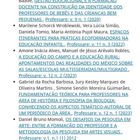
Baade,
GESTÃO EDUCACIONAL E A FORMAÇÃO
DOCENTE NA CONSTRUÇÃO DA IDENTIDADE DOS
PROFESSORES DE BEBÊS E DAS CRIANÇAS BEM
PEQUENAS
,
Professare: v. 9 n. 1 (2020)
Marilene Schorck Wroblewski, Vera Lúcia Simão,
Daniela Tomio, Maria Antònia Pujol Maura,
ESPAÇOS
ITINERANTES PARA PRÁTICAS ECOFORMADORAS NA
EDUCAÇÂO INFANTIL
,
Professare: v. 11 n. 3 (2022)
Amone Inácia Alves, Manuel de Jésus Arévalo Robles,
A EDUCAÇÃO DO CAMPO E A EDUCAÇÃO RURAL:
APONTAMENTOS DAS REALIDADES DO MÉXICO SOBRE
AS SALAS/ESCOLAS MULTISSERIADAS/MULTIGRADO
,
Professare: v. 12 n. 2 (2023)
Gabriel da Rocha Barbosa, Iury Kesley Marques de
Oliveira Martins , Simone Sendin Moreira Guimarães,
FUNDAMENTAÇÃO TEÓRICA PARA PROFESSORES NA
ÁREA DE HISTÓRIA E FILOSOFIA DA BIOLOGIA:
CONHECENDO OS ASPECTOS TEMÁTICO-AUTORAL DE
UM PERIÓDICO DA ÁREA
,
Professare: v. 12 n. 1 (2023)
Daniel Bruno Momoli,
OS DESAFIOS DA PESQUISA EM
ARTE: ENTRE A FORMAÇÃO DO PROFESSOR E A
METODOLOGIA DA PESQUISA EM ARTES VISUAIS
,
Professare: v.1, n.1 (1) 2012