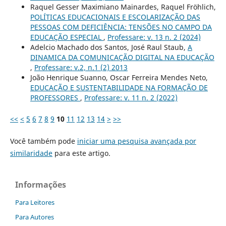
Raquel Gesser Maximiano Mainardes, Raquel Fröhlich,
POLÍTICAS EDUCACIONAIS E ESCOLARIZAÇÃO DAS
PESSOAS COM DEFICIÊNCIA: TENSÕES NO CAMPO DA
EDUCAÇÃO ESPECIAL
,
Professare: v. 13 n. 2 (2024)
Adelcio Machado dos Santos, José Raul Staub,
A
DINAMICA DA COMUNICAÇÃO DIGITAL NA EDUCAÇÃO
,
Professare: v.2, n.1 (2) 2013
João Henrique Suanno, Oscar Ferreira Mendes Neto,
EDUCAÇÃO E SUSTENTABILIDADE NA FORMAÇÃO DE
PROFESSORES
,
Professare: v. 11 n. 2 (2022)
<<
<
5
6
7
8
9
10
11
12
13
14
>
>>
Você também pode
iniciar uma pesquisa avançada por
similaridade
para este artigo.
Informações
Para Leitores
Para Autores