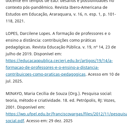
docente em tempos de EaD: desafios e possibilidades no
contexto pós-pandêmico. Revista Ibero-Americana de
Estudos em Educação, Araraquara, v. 16, n. esp. 1, p. 101-
118, 2021.
LOPES, Darcilene Lopes. A formação de professores e o
ensino a distância: contribuições como práticas
pedagógicas. Revista Educação Pública. v. 19, nº 14, 23 de
julho de 2019. Disponível em:
https://educacaopublica.cecierj.edu.br/artigos/19/14/a-
formacao-de-professores-e-o-ensino-a-distancia-
contribuicoes-como-praticas-pedagogicas
. Acesso em 10 de
jul. 2025.
MINAYO, Maria Cecília de Souza (Org.). Pesquisa social:
teoria, método e criatividade. 18. ed. Petrópolis, RJ: Vozes,
2001. Disponível em:
https://wp.ufpel.edu.br/franciscovargas/files/2012/11/pesquis
social.pdf
. Acesso em: 29 dez. 2025