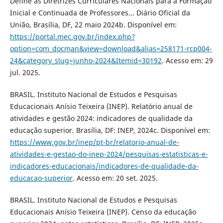
Define as Diretrizes Curriculares Nacionais para a Formação
Inicial e Continuada de Professores... Diário Oficial da
União, Brasília, DF, 22 maio 2024b. Disponível em:
https://portal.mec.gov.br/index.php?
option=com_docman&view=download&alias=258171-rcp004-
24&category_slug=junho-2024&Itemid=30192
. Acesso em: 29
jul. 2025.
BRASIL. Instituto Nacional de Estudos e Pesquisas
Educacionais Anísio Teixeira (INEP). Relatório anual de
atividades e gestão 2024: indicadores de qualidade da
educação superior. Brasília, DF: INEP, 2024c. Disponível em:
https://www.gov.br/inep/pt-br/relatorio-anual-de-
atividades-e-gestao-do-inep-2024/pesquisas-estatisticas-e-
indicadores-educacionais/indicadores-de-qualidade-da-
educacao-superior
. Acesso em: 20 set. 2025.
BRASIL. Instituto Nacional de Estudos e Pesquisas
Educacionais Anísio Teixeira (INEP). Censo da educação