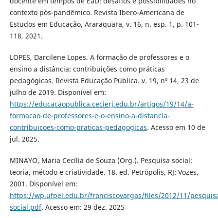
docente em tempos de EaD: desafios e possibilidades no
contexto pós-pandêmico. Revista Ibero-Americana de
Estudos em Educação, Araraquara, v. 16, n. esp. 1, p. 101-
118, 2021.
LOPES, Darcilene Lopes. A formação de professores e o
ensino a distância: contribuições como práticas
pedagógicas. Revista Educação Pública. v. 19, nº 14, 23 de
julho de 2019. Disponível em:
https://educacaopublica.cecierj.edu.br/artigos/19/14/a-
formacao-de-professores-e-o-ensino-a-distancia-
contribuicoes-como-praticas-pedagogicas
. Acesso em 10 de
jul. 2025.
MINAYO, Maria Cecília de Souza (Org.). Pesquisa social:
teoria, método e criatividade. 18. ed. Petrópolis, RJ: Vozes,
2001. Disponível em:
https://wp.ufpel.edu.br/franciscovargas/files/2012/11/pesquis
social.pdf
. Acesso em: 29 dez. 2025