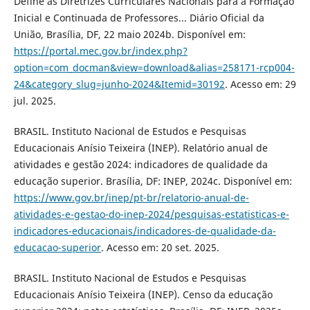
Define as Diretrizes Curriculares Nacionais para a Formação
Inicial e Continuada de Professores... Diário Oficial da
União, Brasília, DF, 22 maio 2024b. Disponível em:
https://portal.mec.gov.br/index.php?
option=com_docman&view=download&alias=258171-rcp004-
24&category_slug=junho-2024&Itemid=30192
. Acesso em: 29
jul. 2025.
BRASIL. Instituto Nacional de Estudos e Pesquisas
Educacionais Anísio Teixeira (INEP). Relatório anual de
atividades e gestão 2024: indicadores de qualidade da
educação superior. Brasília, DF: INEP, 2024c. Disponível em:
https://www.gov.br/inep/pt-br/relatorio-anual-de-
atividades-e-gestao-do-inep-2024/pesquisas-estatisticas-e-
indicadores-educacionais/indicadores-de-qualidade-da-
educacao-superior
. Acesso em: 20 set. 2025.
BRASIL. Instituto Nacional de Estudos e Pesquisas
Educacionais Anísio Teixeira (INEP). Censo da educação