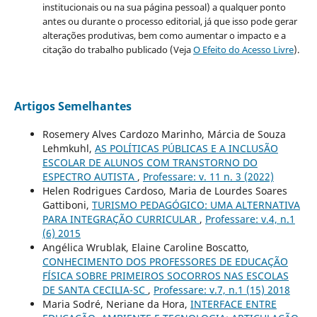
institucionais ou na sua página pessoal) a qualquer ponto
antes ou durante o processo editorial, já que isso pode gerar
alterações produtivas, bem como aumentar o impacto e a
citação do trabalho publicado (Veja
O Efeito do Acesso Livre
).
Artigos Semelhantes
Rosemery Alves Cardozo Marinho, Márcia de Souza
Lehmkuhl,
AS POLÍTICAS PÚBLICAS E A INCLUSÃO
ESCOLAR DE ALUNOS COM TRANSTORNO DO
ESPECTRO AUTISTA
,
Professare: v. 11 n. 3 (2022)
Helen Rodrigues Cardoso, Maria de Lourdes Soares
Gattiboni,
TURISMO PEDAGÓGICO: UMA ALTERNATIVA
PARA INTEGRAÇÃO CURRICULAR
,
Professare: v.4, n.1
(6) 2015
Angélica Wrublak, Elaine Caroline Boscatto,
CONHECIMENTO DOS PROFESSORES DE EDUCAÇÃO
FÍSICA SOBRE PRIMEIROS SOCORROS NAS ESCOLAS
DE SANTA CECILIA-SC
,
Professare: v.7, n.1 (15) 2018
Maria Sodré, Neriane da Hora,
INTERFACE ENTRE