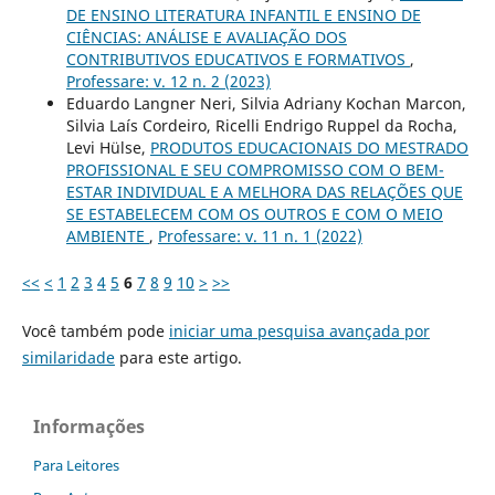
DE ENSINO LITERATURA INFANTIL E ENSINO DE
CIÊNCIAS: ANÁLISE E AVALIAÇÃO DOS
CONTRIBUTIVOS EDUCATIVOS E FORMATIVOS
,
Professare: v. 12 n. 2 (2023)
Eduardo Langner Neri, Silvia Adriany Kochan Marcon,
Silvia Laís Cordeiro, Ricelli Endrigo Ruppel da Rocha,
Levi Hülse,
PRODUTOS EDUCACIONAIS DO MESTRADO
PROFISSIONAL E SEU COMPROMISSO COM O BEM-
ESTAR INDIVIDUAL E A MELHORA DAS RELAÇÕES QUE
SE ESTABELECEM COM OS OUTROS E COM O MEIO
AMBIENTE
,
Professare: v. 11 n. 1 (2022)
<<
<
1
2
3
4
5
6
7
8
9
10
>
>>
Você também pode
iniciar uma pesquisa avançada por
similaridade
para este artigo.
Informações
Para Leitores