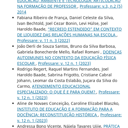
EDUCAÇÃO, AMBIENTE E TECNOLOGIA: ARTICULAÇÃO
NA FORMAÇÃO DE PROFESSOR
,
Professare: v.3, n.2 (5)
2014
Fabiana Ribeiro de França, Daniel Celeste da Silva,
Ivan Bechtold, Joel Cezar Bonin, Levi Hülse, Joel
Haroldo Baade,
“RECREIO ESTENDIDO” EM CONTEXTO
DE LIQUIDEZ DAS RELAÇÕES HUMANAS NA ESCOLA
,
Professare: v. 11 n. 3 (2022)
João Derli de Souza Santos, Bruno da Silva Barbosa,
Gabriela Bonecherde Mello, Rafael Romani ,
DOENÇAS
AUTOIMUNES NO CONTEXTO DA EDUCAÇÃO FÍSICA
ESCOLAR
,
Professare: v. 12 n. 1 (2023)
Rodrigo Regert, Raquel Martins Fernandes, Joel
Haroldo Baade, Sabrina Frigotto, Cristiane Cabral
Johann, Leomar da Costa Eslabão, Juçara da Silva do
Carmo,
ATENDIMENTO EDUCACIONAL
ESPECIALIZADO: O QUE É E PARA QUEM?
,
Professare:
v. 12 n. 1 (2023)
Aline de Novaes Conceição, Caroline Elizabel Blaszko,
INSTITUTO DE EDUCAÇÃO E A FORMAÇÃO PARA A
DOCÊNCIA: RECONSTITUIÇÃO HISTÓRICA
,
Professare:
v. 12 n. 1 (2023)
Andressa Bono Vicente, Nájela Tavares Ujiie,
PRÁTICA