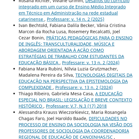
Rosana Richter, Viviane Grimm,
Desafios do currículo
integrado em um curso de Ensino Médio Integrado
em Técnico em Administração na rede estadual
catarinense
,
Professare: v. 14 n. 2 (2025)
Ivan Bechtold, Fabiana Dalila Becker, Vânia Cristina
Marcon da Rocha Lusa, Rosemery Recalcatti, Joel
Cezar Bonin,
PRÁTICAS PEDAGÓGICAS PARA O ENSINO
DE INGLÊS: TRANSCULTURALIDADE, MÚSICA E
ABORDAGEM ORIENTADA À AÇÃO COMO
ESTRATÉGIAS DE TRABALHO COM ESTUDANTES DA
EDUCAÇÃO BÁSICA
,
Professare: v. 13 n. 2 (2024)
Fabiana Mara Rubini, Nílvia Luzia Grutzmacher,
Madalena Pereira da Silva,
TECNOLOGIAS DIGITAIS DA
EDUCAÇÃO NA PERSPECTIVA DA EPISTEMOLOGIA DA
COMPLEXIDADE
,
Professare: v. 13 n. 2 (2024)
Thiago Ribeiro, Gabriela Mesa Casa,
A EDUCAÇÃO
ESPECIAL NO BRASIL: LEGISLAÇÃO E BREVE CONTEXTO
HISTÓRICO
,
Professare: V.7, N.3 (17) 2018
Alessandra Krauss Wieczorkievicz, Maria Rosangela
Chagas Faro, Joel Haroldo Baade,
DIFICULDADES NO
PROCESSO DE ENSINO DA SOCIOLOGIA NA VISÃO DOS
PROFESSORES DE SOCIOLOGIA DA COORDENADORIA
REGIONAL DE EDUCAÇÃO DE CANOINHAS/SC
,