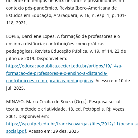
docente em tempos de EaD: desafios e possibilidades no
contexto pós-pandêmico. Revista Ibero-Americana de
Estudos em Educação, Araraquara, v. 16, n. esp. 1, p. 101-
118, 2021.
LOPES, Darcilene Lopes. A formação de professores e o
ensino a distância: contribuições como práticas
pedagógicas. Revista Educação Pública. v. 19, nº 14, 23 de
julho de 2019. Disponível em:
https://educacaopublica.cecierj.edu.br/artigos/19/14/a-
formacao-de-professores-e-o-ensino-a-distancia-
contribuicoes-como-praticas-pedagogicas
. Acesso em 10 de
jul. 2025.
MINAYO, Maria Cecília de Souza (Org.). Pesquisa social:
teoria, método e criatividade. 18. ed. Petrópolis, RJ: Vozes,
2001. Disponível em:
https://wp.ufpel.edu.br/franciscovargas/files/2012/11/pesquis
social.pdf
. Acesso em: 29 dez. 2025