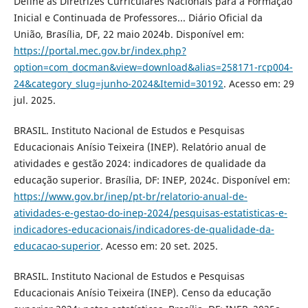
Define as Diretrizes Curriculares Nacionais para a Formação
Inicial e Continuada de Professores... Diário Oficial da
União, Brasília, DF, 22 maio 2024b. Disponível em:
https://portal.mec.gov.br/index.php?
option=com_docman&view=download&alias=258171-rcp004-
24&category_slug=junho-2024&Itemid=30192
. Acesso em: 29
jul. 2025.
BRASIL. Instituto Nacional de Estudos e Pesquisas
Educacionais Anísio Teixeira (INEP). Relatório anual de
atividades e gestão 2024: indicadores de qualidade da
educação superior. Brasília, DF: INEP, 2024c. Disponível em:
https://www.gov.br/inep/pt-br/relatorio-anual-de-
atividades-e-gestao-do-inep-2024/pesquisas-estatisticas-e-
indicadores-educacionais/indicadores-de-qualidade-da-
educacao-superior
. Acesso em: 20 set. 2025.
BRASIL. Instituto Nacional de Estudos e Pesquisas
Educacionais Anísio Teixeira (INEP). Censo da educação