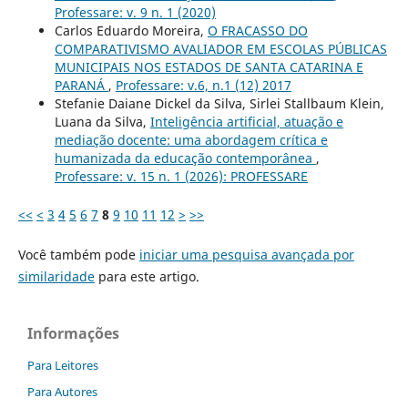
Professare: v. 9 n. 1 (2020)
Carlos Eduardo Moreira,
O FRACASSO DO
COMPARATIVISMO AVALIADOR EM ESCOLAS PÚBLICAS
MUNICIPAIS NOS ESTADOS DE SANTA CATARINA E
PARANÁ
,
Professare: v.6, n.1 (12) 2017
Stefanie Daiane Dickel da Silva, Sirlei Stallbaum Klein,
Luana da Silva,
Inteligência artificial, atuação e
mediação docente: uma abordagem crítica e
humanizada da educação contemporânea
,
Professare: v. 15 n. 1 (2026): PROFESSARE
<<
<
3
4
5
6
7
8
9
10
11
12
>
>>
Você também pode
iniciar uma pesquisa avançada por
similaridade
para este artigo.
Informações
Para Leitores
Para Autores