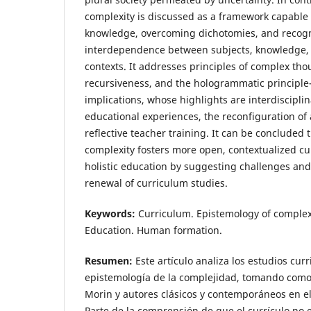
complexity is discussed as a framework capable 
knowledge, overcoming dichotomies, and recogn
interdependence between subjects, knowledge,
contexts. It addresses principles of complex th
recursiveness, and the hologrammatic principl
implications, whose highlights are interdisciplina
educational experiences, the reconfiguration o
reflective teacher training. It can be concluded 
complexity fosters more open, contextualized cu
holistic education by suggesting challenges and p
renewal of curriculum studies.
Keywords:
Curriculum. Epistemology of complexi
Education. Human formation.
Resumen:
Este artículo analiza los estudios curr
epistemología de la complejidad, tomando como
Morin y autores clásicos y contemporáneos en el
Parte de la comprensión de que el currículo no