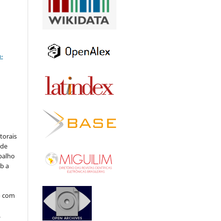
a
-
:
torais
 de
balho
b a
o com
.