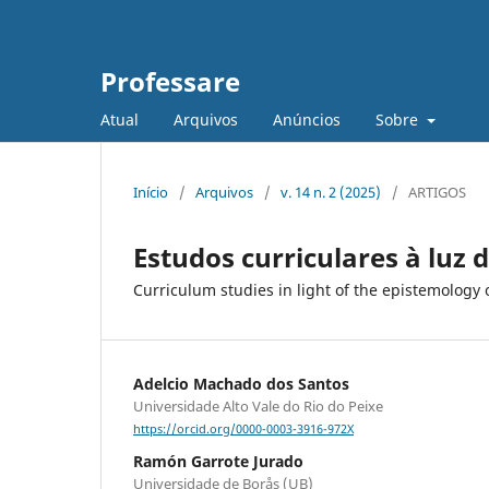
Professare
Atual
Arquivos
Anúncios
Sobre
Início
/
Arquivos
/
v. 14 n. 2 (2025)
/
ARTIGOS
Estudos curriculares à luz
Curriculum studies in light of the epistemology 
Adelcio Machado dos Santos
Universidade Alto Vale do Rio do Peixe
https://orcid.org/0000-0003-3916-972X
Ramón Garrote Jurado
Universidade de Borås (UB)