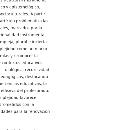
tico y epistemológico,
ocioculturales. A partir
 artículo problematiza las
nales, marcados por la
acionalidad instrumental,
pleja, plural e incierta.
omplejidad como un marco
mías y reconocer la
 contextos educativos.
 —dialógica, recursividad
 pedagógicas, destacando
periencias educativas, la
reflexiva del profesorado.
omplejidad favorece
prometidos con la
lidades para la renovación