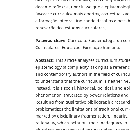
docente reflexiva. Conclui-se que a epistemolo
favorece currículos mais abertos, contextualiz
a formação integral, indicando desafios e possib
renovação dos estudos curriculares.
Palavras-chave:
Currículo. Epistemologia da co
Curriculares. Educação. Formação humana.
Abstract:
This article analyzes curriculum studie
epistemology of complexity, taking as a referen
and contemporary authors in the field of curricu
to understand that the curriculum is neither neu
instead, it is a social, historical, political, and e
phenomenon, traversed by power relations and s
Resulting from qualitative bibliographic research
problematizes the limitations of traditional curr
marked by disciplinary fragmentation, linearity
rationality, which point out their inadequacy in 
plural society permeated by uncertainty. In cont