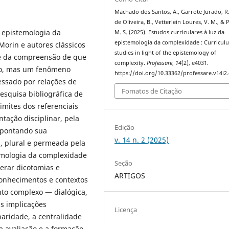
Machado dos Santos, A., Garrote Jurado, R.
de Oliveira, B., Vetterlein Loures, V. M., & P
a epistemologia da
M. S. (2025). Estudos curriculares à luz da
epistemologia da complexidade : Curricul
orin e autores clássicos
studies in light of the epistemology of
se da compreensão de que
complexity.
Professare
,
14
(2), e4031.
co, mas um fenômeno
https://doi.org/10.33362/professare.v14i2
avessado por relações de
Fomatos de Citação
esquisa bibliográfica de
imites dos referenciais
tação disciplinar, pela
Edição
 apontando sua
v. 14 n. 2 (2025)
, plural e permeada pela
temologia da complexidade
Seção
erar dicotomias e
ARTIGOS
conhecimentos e contextos
to complexo — dialógica,
as implicações
Licença
naridade, a centralidade
a avaliação e a formação