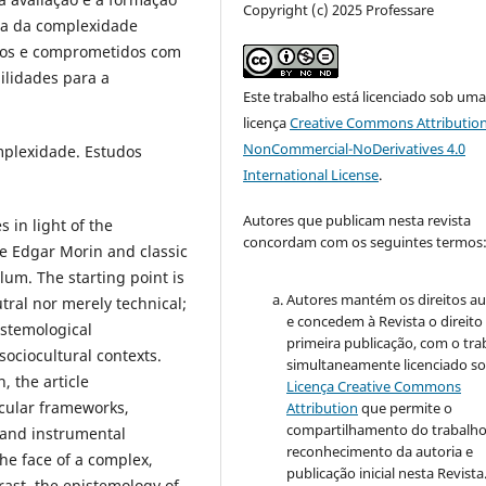
Copyright (c) 2025 Professare
gia da complexidade
ados e comprometidos com
ilidades para a
Este trabalho está licenciado sob um
licença
Creative Commons Attribution
NonCommercial-NoDerivatives 4.0
mplexidade. Estudos
International License
.
Autores que publicam nesta revista
s in light of the
concordam com os seguintes termos
ce Edgar Morin and classic
lum. The starting point is
Autores mantém os direitos au
tral nor merely technical;
e concedem à Revista o direito
pistemological
primeira publicação, com o tra
ociocultural contexts.
simultaneamente licenciado so
, the article
Licença Creative Commons
icular frameworks,
Attribution
que permite o
compartilhamento do trabalh
, and instrumental
reconhecimento da autoria e
the face of a complex,
publicação inicial nesta Revista
rast, the epistemology of