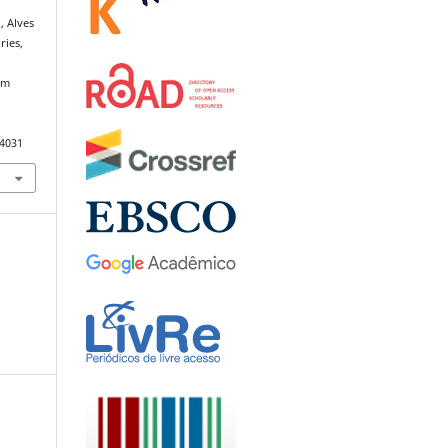
, Alves
ries,
um
.4031