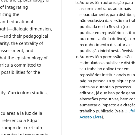
Autores têm autorização para
of integrating
assumir contratos adicionais
izing the
separadamente, para distribui
não-exclusiva da versão do tr
 and educational
publicada nesta Revista (ex.:
ought—dialogic dimension,
publicar em repositório institu
e—and their pedagogical
ou como capítulo de livro), co
rity, the centrality of
reconhecimento de autoria e
f assessment, and
publicação inicial nesta Revista
Autores têm permissão e são
that the epistemology of
estimulados a publicar e distrib
rricula committed to
seu trabalho online (ex.: em
ossibilities for the
repositórios institucionais ou 
página pessoal) a qualquer po
antes ou durante o processo
ty. Curriculum studies.
editorial, já que isso pode gera
alterações produtivas, bem c
aumentar o impacto e a citaçã
trabalho publicado (Veja
O Efe
iculares a la luz de la
Acesso Livre
).
 referencia a Edgar
 campo del currículo.
 es neutral ni meramente