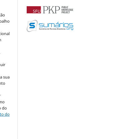
ção
abalho
cional
m
.
uir
na sua
nto
r
omo
o do
ito do