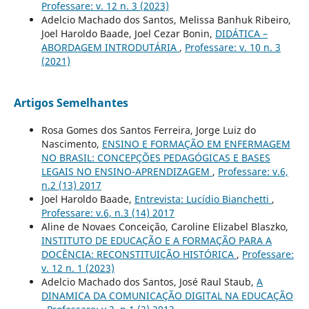
Professare: v. 12 n. 3 (2023)
Adelcio Machado dos Santos, Melissa Banhuk Ribeiro,
Joel Haroldo Baade, Joel Cezar Bonin,
DIDÁTICA –
ABORDAGEM INTRODUTÁRIA
,
Professare: v. 10 n. 3
(2021)
Artigos Semelhantes
Rosa Gomes dos Santos Ferreira, Jorge Luiz do
Nascimento,
ENSINO E FORMAÇÃO EM ENFERMAGEM
NO BRASIL: CONCEPÇÕES PEDAGÓGICAS E BASES
LEGAIS NO ENSINO-APRENDIZAGEM
,
Professare: v.6,
n.2 (13) 2017
Joel Haroldo Baade,
Entrevista: Lucídio Bianchetti
,
Professare: v.6, n.3 (14) 2017
Aline de Novaes Conceição, Caroline Elizabel Blaszko,
INSTITUTO DE EDUCAÇÃO E A FORMAÇÃO PARA A
DOCÊNCIA: RECONSTITUIÇÃO HISTÓRICA
,
Professare:
v. 12 n. 1 (2023)
Adelcio Machado dos Santos, José Raul Staub,
A
DINAMICA DA COMUNICAÇÃO DIGITAL NA EDUCAÇÃO