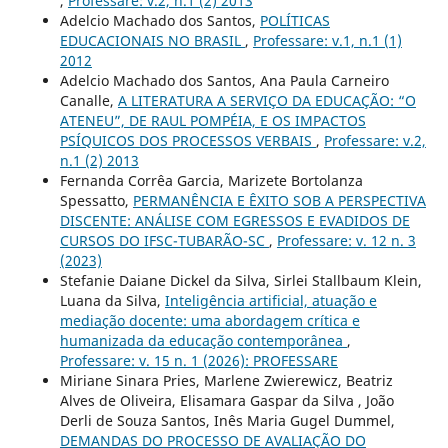
,
Professare: v.2, n.1 (2) 2013
Adelcio Machado dos Santos,
POLÍTICAS
EDUCACIONAIS NO BRASIL
,
Professare: v.1, n.1 (1)
2012
Adelcio Machado dos Santos, Ana Paula Carneiro
Canalle,
A LITERATURA A SERVIÇO DA EDUCAÇÃO: “O
ATENEU”, DE RAUL POMPÉIA, E OS IMPACTOS
PSÍQUICOS DOS PROCESSOS VERBAIS
,
Professare: v.2,
n.1 (2) 2013
Fernanda Corrêa Garcia, Marizete Bortolanza
Spessatto,
PERMANÊNCIA E ÊXITO SOB A PERSPECTIVA
DISCENTE: ANÁLISE COM EGRESSOS E EVADIDOS DE
CURSOS DO IFSC-TUBARÃO-SC
,
Professare: v. 12 n. 3
(2023)
Stefanie Daiane Dickel da Silva, Sirlei Stallbaum Klein,
Luana da Silva,
Inteligência artificial, atuação e
mediação docente: uma abordagem crítica e
humanizada da educação contemporânea
,
Professare: v. 15 n. 1 (2026): PROFESSARE
Miriane Sinara Pries, Marlene Zwierewicz, Beatriz
Alves de Oliveira, Elisamara Gaspar da Silva , João
Derli de Souza Santos, Inês Maria Gugel Dummel,
DEMANDAS DO PROCESSO DE AVALIAÇÃO DO