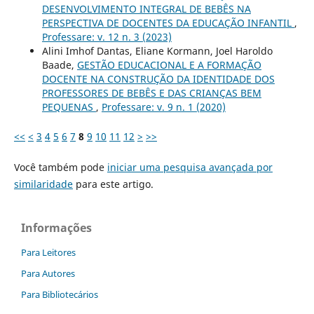
DESENVOLVIMENTO INTEGRAL DE BEBÊS NA
PERSPECTIVA DE DOCENTES DA EDUCAÇÃO INFANTIL
,
Professare: v. 12 n. 3 (2023)
Alini Imhof Dantas, Eliane Kormann, Joel Haroldo
Baade,
GESTÃO EDUCACIONAL E A FORMAÇÃO
DOCENTE NA CONSTRUÇÃO DA IDENTIDADE DOS
PROFESSORES DE BEBÊS E DAS CRIANÇAS BEM
PEQUENAS
,
Professare: v. 9 n. 1 (2020)
<<
<
3
4
5
6
7
8
9
10
11
12
>
>>
Você também pode
iniciar uma pesquisa avançada por
similaridade
para este artigo.
Informações
Para Leitores
Para Autores
Para Bibliotecários