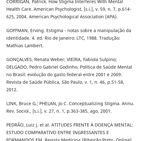
CORRIGAN, Patrick. How Stigma Interferes With Mental
Health Care. American Psychologist, [s.i.], v. 59, n. 7, p.614-
625, 2004. American Psychological Association (APA).
GOFFMAN, Erving. Estigma - notas sobre a manipulação da
identidade. 4. ed. Rio de Janeiro: LTC, 1988. Tradução:
Mathias Lambert.
GONÇALVES, Renata Weber; VIEIRA, Fabíola Sulpino;
DELGADO, Pedro Gabriel Godinho. Política de Saúde Mental
no Brasil: evolução do gasto federal entre 2001 e 2009.
Revista de Saúde Pública, São Paulo, v. 1, n. 46, p.51-58,
2012.
LINK, Bruce G.; PHELAN, Jo C. Conceptualizing Stigma. Annu.
Rev. Sociol., [s.i.], v. 27, n. 1, p.363-385, ago. 2001.
PEDRÃO, Luiz J. et al. ATITUDES FRENTE À DOENÇA MENTAL:
ESTUDO COMPARATIVO ENTRE INGRESSANTES E
FORMANDOS EM. Revista Medicina (Ribeirão Preto. Online),