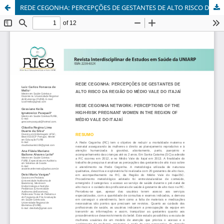
REDE CEGONHA: PERCEPÇÕES DE GESTANTES DE ALTO RISCO DA REGIÃO DO MÉDIO VALE DO ITAJAÍ