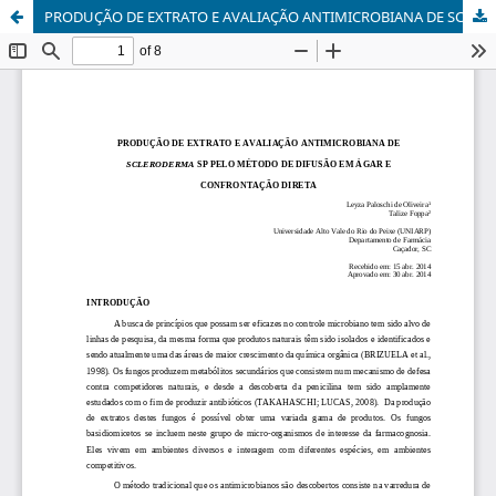
PRODUÇÃO DE EXTRATO E AVALIAÇÃO ANTIMICROBIANA DE SCLERODERMA SP PELO MÉTODO DE DIFUSÃO EM ÁGAR E CONFRONTAÇÃO DIRETA