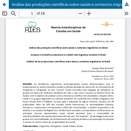
Análise das produções científicas sobre saúde e contextos migratórios no Brasil