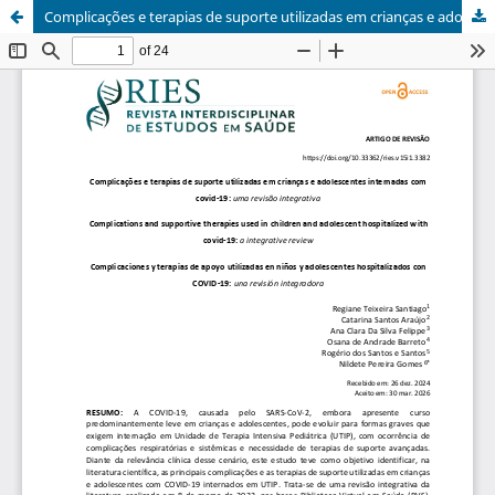
Complicações e terapias de suporte utilizadas em crianças e adolescentes internadas com covid-19: uma revisão integrativa