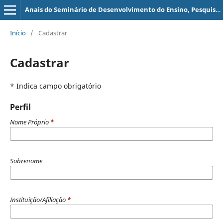
Anais do Seminário de Desenvolvimento do Ensino, Pesquisa e Extensão - SEDEPEX
Início
/
Cadastrar
Cadastrar
* Indica campo obrigatório
Perfil
Nome Próprio
*
Sobrenome
Instituição/Afiliação
*