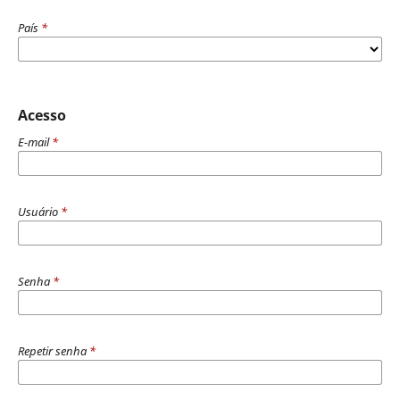
País
*
Acesso
E-mail
*
Usuário
*
Senha
*
Repetir senha
*