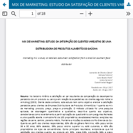
MIX DE MARKETING: ESTUDO DA SATISFAÇÃO DE CLIENTES VAREJISTAS DE UMA DISTRIBUIDORA DE PRODUTOS ALIMENTÍCIOS GAÚCHA