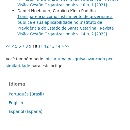
Visão: Gestão Organizacional: v. 10 n. 1 (2021)
Daniel Noebauer, Carolina Klein Padilha,
Transparência como instrumento de governança
pública e sua aplicabilidade no Instituto de
Previdência do Estado de Santa Catarina
,
Revista
Visão: Gestão Organizacional: v. 14 n. 2 (2025)
<<
<
5
6
7
8
9
10
11
12
13
14
>
>>
Você também pode
iniciar uma pesquisa avançada por
similaridade
para este artigo.
Idioma
Português (Brasil)
English
Español (España)