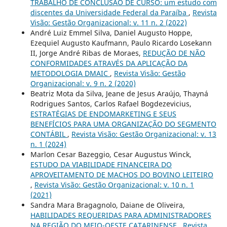
TRABALHO DE CONCLUSÃO DE CURSO: um estudo com
discentes da Universidade Federal da Paraíba
,
Revista
Visão: Gestão Organizacional: v. 11 n. 2 (2022)
André Luiz Emmel Silva, Daniel Augusto Hoppe,
Ezequiel Augusto Kaufmann, Paulo Ricardo Losekann
II, Jorge André Ribas de Moraes,
REDUÇÃO DE NÃO
CONFORMIDADES ATRAVÉS DA APLICAÇÃO DA
METODOLOGIA DMAIC
,
Revista Visão: Gestão
Organizacional: v. 9 n. 2 (2020)
Beatriz Mota da Silva, Jeane de Jesus Araújo, Thayná
Rodrigues Santos, Carlos Rafael Bogdezevicius,
ESTRATÉGIAS DE ENDOMARKETING E SEUS
BENEFÍCIOS PARA UMA ORGANIZAÇÃO DO SEGMENTO
CONTÁBIL
,
Revista Visão: Gestão Organizacional: v. 13
n. 1 (2024)
Marlon Cesar Bazeggio, Cesar Augustus Winck,
ESTUDO DA VIABILIDADE FINANCEIRA DO
APROVEITAMENTO DE MACHOS DO BOVINO LEITEIRO
,
Revista Visão: Gestão Organizacional: v. 10 n. 1
(2021)
Sandra Mara Bragagnolo, Daiane de Oliveira,
HABILIDADES REQUERIDAS PARA ADMINISTRADORES
NA REGIÃO DO MEIO-OESTE CATARINENSE
,
Revista