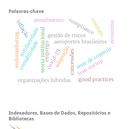
Palavras-chave
compliance
atendimento
contrato
inflação
economia
teoria institucional.
solidariedade
endomarketing
gestão de riscos
aeroportos brasileiros
contabilidade
emprego
adaptação
teste de controle
covid-19.
concessões
lean startup
good practices
organizações híbridas.
Indexadores, Bases de Dados, Repositórios e
Bibliotecas