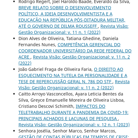
Rodrigo Regert, Joel Haroldo Baade, Everaldo da Silva,
BREVE RELATO SOBRE O DESENVOLVIMENTO
POLÍTICO, A IDEIA DESENVOLVIMENTISTA E A
EDUCAÇÃO NA REPÚBLICA PÓS-DITADURA MILITAR,
ATÉ O GOVERNO DE DILMA ROUSSEFF
,
Revista Visão:
Gestão Organizacional: v. 11 n. 1 (2022)
Dion Alves de Oliveira, Tatiana Ghedine, Daniela
Fernandes Nunes,
COMPETÊNCIA GERENCIAL DO
COORDENADOR UNIVERSITÁRIO DA REDE FEDERAL DO
ACRE
,
Revista Visão: Gestão Organizacional: v. 11 n. 2
(2022)
João Gabriel Fraga de Oliveira Faria,
O DIREITO AO
ESQUECIMENTO NA TUTELA DA PERSONALIDADE E A
TESE DE REPERCUSSÃO GERAL N. 786 DO STF
,
Revista
Visão: Gestão Organizacional: v. 11 n. 2 (2022)
Caitto Arroyo Vasconcellos, Ayara Leticia Bentes da
Silva, Greyce Emanuelle Moreira de Oliveira Lisboa,
Cristiano Descovi Schimith,
IMPACTOS DO
TELETRABALHO DURANTE A PANDEMIA DA COVID-19:
PRINCIPAIS ACHADOS E LACUNAS DE PESQUISA
,
Revista Visão: Gestão Organizacional: v. 12 n. 1 (2023)
Senhora Josélia, Senhor Marco, Senhor Marcos,
GESTÃO DE CONTAS PÚBLICAS EM TEMPOS DE CRISE: