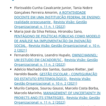
Florisvaldo Cunha Cavalcante Junior, Tania Nobre
Gonçalves Ferreira Amorim,
A ROTATIVIDADE
DOCENTE EM UMA INSTITUIÇÃO FEDERAL DE ENSINO:
realidade preocupante
,
Revista Visão: Gestão
Organizacional: v. 11 n. 1 (2022)
Maria José da Silva Feitosa, Hironobu Sano,
PENTÁGONO DE POLÍTICAS PÚBLICAS COMO MODELO
DE ANÁLISE NA IMPLEMENTAÇÃO DA INOVAÇÃO
SOCIAL
,
Revista Visão: Gestão Organizacional: v. 10 n.
2 (2021)
Fernando Moreira, Leandro Hupalo,
OMNICHANNEL:
UM ESTUDO EM CAÇADOR/SC
,
Revista Visão: Gestão
Organizacional: v. 11 n. 2 (2022)
Adelcio Machado dos Santos, Gustavo Rietter, Joel
Haroldo Baade,
GESTÃO ESCOLAR – CONFIGURAÇÃO
DO ESTATUTO EPISTEMOLÓGICO
,
Revista Visão:
Gestão Organizacional: v. 10 n. 2 (2021)
Murilo Campos, Sourou Goussi, Marcelo Costa Borba,
Marcelo Marinho,
MANAGEMENT OF UNCERTAINTY IN
PROJECTS AND ITS STRATEGIES
,
Revista Visão: Gestão
Organizacional: v. 11 n. 2 (2022)