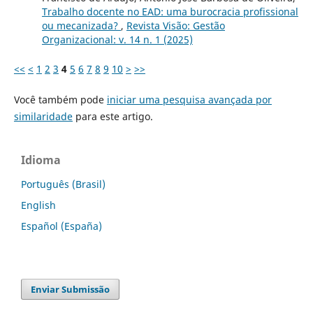
Trabalho docente no EAD: uma burocracia profissional
ou mecanizada?
,
Revista Visão: Gestão
Organizacional: v. 14 n. 1 (2025)
<<
<
1
2
3
4
5
6
7
8
9
10
>
>>
Você também pode
iniciar uma pesquisa avançada por
similaridade
para este artigo.
Idioma
Português (Brasil)
English
Español (España)
Enviar Submissão