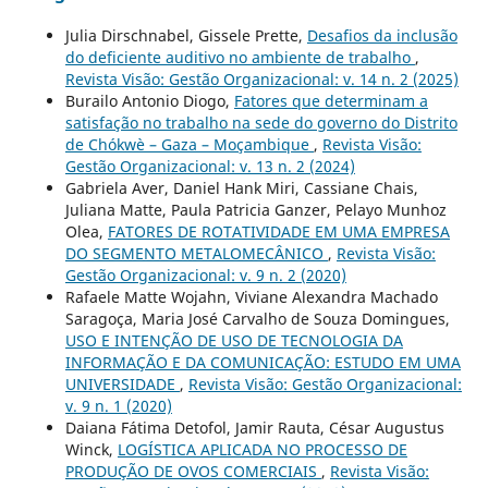
Julia Dirschnabel, Gissele Prette,
Desafios da inclusão
do deficiente auditivo no ambiente de trabalho
,
Revista Visão: Gestão Organizacional: v. 14 n. 2 (2025)
Burailo Antonio Diogo,
Fatores que determinam a
satisfação no trabalho na sede do governo do Distrito
de Chókwè – Gaza – Moçambique
,
Revista Visão:
Gestão Organizacional: v. 13 n. 2 (2024)
Gabriela Aver, Daniel Hank Miri, Cassiane Chais,
Juliana Matte, Paula Patricia Ganzer, Pelayo Munhoz
Olea,
FATORES DE ROTATIVIDADE EM UMA EMPRESA
DO SEGMENTO METALOMECÂNICO
,
Revista Visão:
Gestão Organizacional: v. 9 n. 2 (2020)
Rafaele Matte Wojahn, Viviane Alexandra Machado
Saragoça, Maria José Carvalho de Souza Domingues,
USO E INTENÇÃO DE USO DE TECNOLOGIA DA
INFORMAÇÃO E DA COMUNICAÇÃO: ESTUDO EM UMA
UNIVERSIDADE
,
Revista Visão: Gestão Organizacional:
v. 9 n. 1 (2020)
Daiana Fátima Detofol, Jamir Rauta, César Augustus
Winck,
LOGÍSTICA APLICADA NO PROCESSO DE
PRODUÇÃO DE OVOS COMERCIAIS
,
Revista Visão: