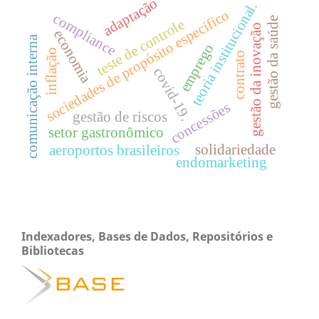
adaptação
teoria institucional.
sociedades de propósito específico
compliance
gestão da saúde
teste de controle
gestão da inovação
economia
comunicação interna
emprego
inflação
contrato
covid-19.
concessões
gestão de riscos
setor gastronômico
solidariedade
aeroportos brasileiros
endomarketing
Indexadores, Bases de Dados, Repositórios e
Bibliotecas