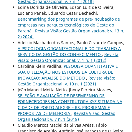
Gestão Organizacional: v. 7 n. 1 (2018)
Edina Dorilda de Oliveira, Edson Luiz de Oliveira,
Luciano Panek, Eduardo Cesar Dechechi,
Benchmarking dos programas de pré-incubação de
empresas nos parques tecnológicos do Oeste do
Paraná
,
Revista Visão: Gestão Organizacional: v. 13 n.
2 (2024)
Adelcio Machado dos Santos, Paulo Cezar de Campos,
A PSICOLOGIA ORGANIZACIONAL E DO TRABALHO A
SERVIÇO DA GESTÃO DO CONHECIMENTO
,
Revista
Visão: Gestão Organizacional: v. 1 n. 1 (2012)
Carolina Klein Padilha,
PESQUISA QUANTITATIVA E
SUA UTILIZAÇÃO NOS ESTUDOS DA CULTURA DE
INOVAÇÃO: ANÁLISE DO MÉTODO
,
Revista Visão:
Gestão Organizacional: v. 10 n. 1 (2021)
João Manoel Motta Netto, Jhony Pereira Moraes,
SELEÇÃO E AVALIAÇÃO DE DESEMPENHO DE
FORNECEDORES NA CONSTRUTORA XYZ SITUADA NA
CIDADE DE PORTO ALEGRE – RS: PROBLEMAS E
PROPOSTAS DE MELHORIA
,
Revista Visão: Gestão
Organizacional: v. 7 n. 1 (2018)
Claudio Marcos Maciel da Silvaa Arêas, Fábio
Francisco de Araújo, Antônio José Barbosa de Oliveira,