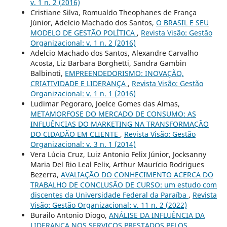
v. 1 n. 2 (2016)
Cristiane Silva, Romualdo Theophanes de França
Júnior, Adelcio Machado dos Santos,
O BRASIL E SEU
MODELO DE GESTÃO POLÍTICA
,
Revista Visão: Gestão
Organizacional: v. 1 n. 2 (2016)
Adelcio Machado dos Santos, Alexandre Carvalho
Acosta, Liz Barbara Borghetti, Sandra Gambin
Balbinoti,
EMPREENDEDORISMO: INOVAÇÃO,
CRIATIVIDADE E LIDERANÇA
,
Revista Visão: Gestão
Organizacional: v. 1 n. 1 (2016)
Ludimar Pegoraro, Joelce Gomes das Almas,
METAMORFOSE DO MERCADO DE CONSUMO: AS
INFLUÊNCIAS DO MARKETING NA TRANSFORMAÇÃO
DO CIDADÃO EM CLIENTE
,
Revista Visão: Gestão
Organizacional: v. 3 n. 1 (2014)
Vera Lúcia Cruz, Luiz Antonio Felix Júnior, Jocksanny
Maria Del Rio Leal Felix, Arthur Maurício Rodrigues
Bezerra,
AVALIAÇÃO DO CONHECIMENTO ACERCA DO
TRABALHO DE CONCLUSÃO DE CURSO: um estudo com
discentes da Universidade Federal da Paraíba
,
Revista
Visão: Gestão Organizacional: v. 11 n. 2 (2022)
Burailo Antonio Diogo,
ANÁLISE DA INFLUÊNCIA DA
LIDERANÇA NOS SERVIÇOS PRESTADOS PELOS