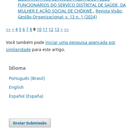
FUNCIONÁRIOS DO SERVIÇO DISTRITAL DE SAÚDE, DA
MULHER E AÇÃO SOCIAL DE CHÓKWÈ
,
Revista Visão:
Gestão Organizacional: v. 13 n. 1 (2024)
<<
<
4
5
6
7
8
9
10
11
12
13
>
>>
Você também pode
iniciar uma pesquisa avançada por
similaridade
para este artigo.
Idioma
Português (Brasil)
English
Español (España)
Enviar Submissão