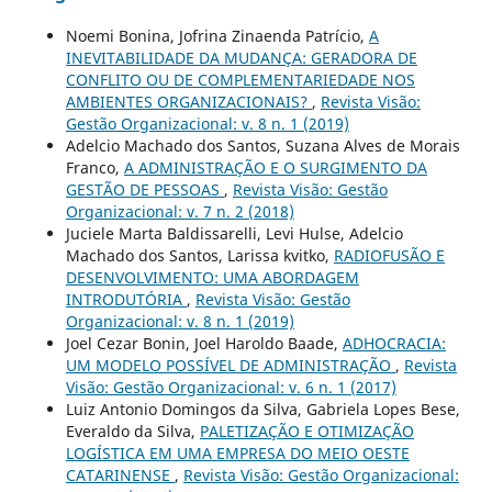
Noemi Bonina, Jofrina Zinaenda Patrício,
A
INEVITABILIDADE DA MUDANÇA: GERADORA DE
CONFLITO OU DE COMPLEMENTARIEDADE NOS
AMBIENTES ORGANIZACIONAIS?
,
Revista Visão:
Gestão Organizacional: v. 8 n. 1 (2019)
Adelcio Machado dos Santos, Suzana Alves de Morais
Franco,
A ADMINISTRAÇÃO E O SURGIMENTO DA
GESTÃO DE PESSOAS
,
Revista Visão: Gestão
Organizacional: v. 7 n. 2 (2018)
Juciele Marta Baldissarelli, Levi Hulse, Adelcio
Machado dos Santos, Larissa kvitko,
RADIOFUSÃO E
DESENVOLVIMENTO: UMA ABORDAGEM
INTRODUTÓRIA
,
Revista Visão: Gestão
Organizacional: v. 8 n. 1 (2019)
Joel Cezar Bonin, Joel Haroldo Baade,
ADHOCRACIA:
UM MODELO POSSÍVEL DE ADMINISTRAÇÃO
,
Revista
Visão: Gestão Organizacional: v. 6 n. 1 (2017)
Luiz Antonio Domingos da Silva, Gabriela Lopes Bese,
Everaldo da Silva,
PALETIZAÇÃO E OTIMIZAÇÃO
LOGÍSTICA EM UMA EMPRESA DO MEIO OESTE
CATARINENSE
,
Revista Visão: Gestão Organizacional: