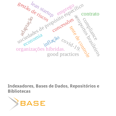
lean startup
gestão de riscos
sociedades de propósito específico
emprego
contrato
aeroportos brasileiros
adaptação
concessões
compliance
teste de controle
economia
inflação
covid-19.
organizações híbridas.
good practices
Indexadores, Bases de Dados, Repositórios e
Bibliotecas