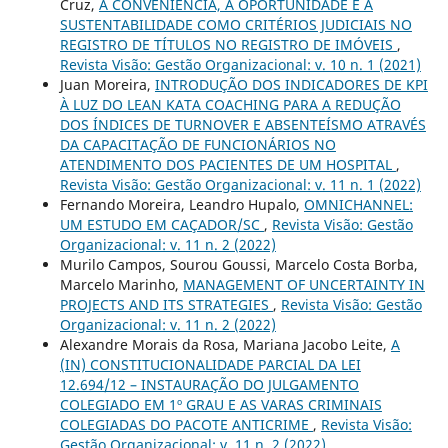
Cruz,
A CONVENIÊNCIA, A OPORTUNIDADE E A
SUSTENTABILIDADE COMO CRITÉRIOS JUDICIAIS NO
REGISTRO DE TÍTULOS NO REGISTRO DE IMÓVEIS
,
Revista Visão: Gestão Organizacional: v. 10 n. 1 (2021)
Juan Moreira,
INTRODUÇÃO DOS INDICADORES DE KPI
À LUZ DO LEAN KATA COACHING PARA A REDUÇÃO
DOS ÍNDICES DE TURNOVER E ABSENTEÍSMO ATRAVÉS
DA CAPACITAÇÃO DE FUNCIONÁRIOS NO
ATENDIMENTO DOS PACIENTES DE UM HOSPITAL
,
Revista Visão: Gestão Organizacional: v. 11 n. 1 (2022)
Fernando Moreira, Leandro Hupalo,
OMNICHANNEL:
UM ESTUDO EM CAÇADOR/SC
,
Revista Visão: Gestão
Organizacional: v. 11 n. 2 (2022)
Murilo Campos, Sourou Goussi, Marcelo Costa Borba,
Marcelo Marinho,
MANAGEMENT OF UNCERTAINTY IN
PROJECTS AND ITS STRATEGIES
,
Revista Visão: Gestão
Organizacional: v. 11 n. 2 (2022)
Alexandre Morais da Rosa, Mariana Jacobo Leite,
A
(IN) CONSTITUCIONALIDADE PARCIAL DA LEI
12.694/12 – INSTAURAÇÃO DO JULGAMENTO
COLEGIADO EM 1º GRAU E AS VARAS CRIMINAIS
COLEGIADAS DO PACOTE ANTICRIME
,
Revista Visão:
Gestão Organizacional: v. 11 n. 2 (2022)