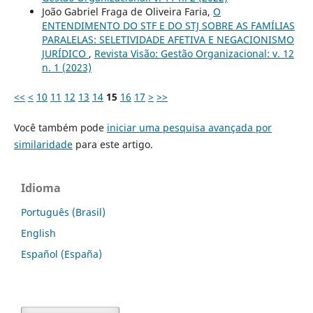
João Gabriel Fraga de Oliveira Faria,
O
ENTENDIMENTO DO STF E DO STJ SOBRE AS FAMÍLIAS
PARALELAS: SELETIVIDADE AFETIVA E NEGACIONISMO
JURÍDICO
,
Revista Visão: Gestão Organizacional: v. 12
n. 1 (2023)
<<
<
10
11
12
13
14
15
16
17
>
>>
Você também pode
iniciar uma pesquisa avançada por
similaridade
para este artigo.
Idioma
Português (Brasil)
English
Español (España)