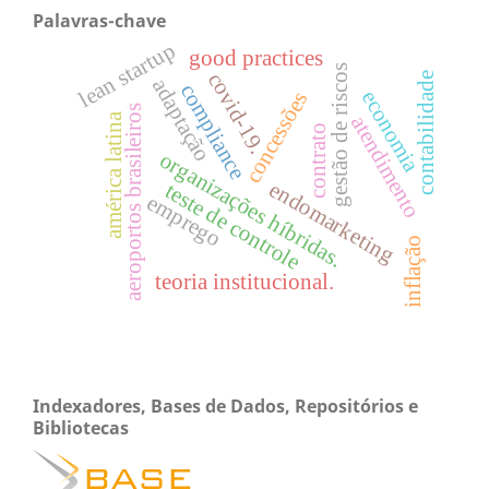
Palavras-chave
lean startup
good practices
gestão de riscos
covid-19.
contabilidade
adaptação
compliance
economia
concessões
aeroportos brasileiros
américa latina
atendimento
contrato
organizações híbridas.
endomarketing
teste de controle
emprego
inflação
teoria institucional.
Indexadores, Bases de Dados, Repositórios e
Bibliotecas