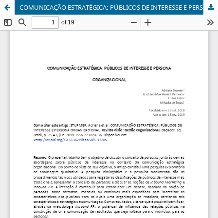
COMUNICAÇÃO ESTRATÉGICA: PÚBLICOS DE INTERESSE E PERSONA ORGANIZACIONAL