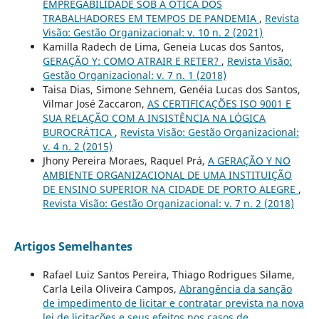
EMPREGABILIDADE SOB A ÓTICA DOS
TRABALHADORES EM TEMPOS DE PANDEMIA
,
Revista
Visão: Gestão Organizacional: v. 10 n. 2 (2021)
Kamilla Radech de Lima, Geneia Lucas dos Santos,
GERAÇÃO Y: COMO ATRAIR E RETER?
,
Revista Visão:
Gestão Organizacional: v. 7 n. 1 (2018)
Taisa Dias, Simone Sehnem, Genéia Lucas dos Santos,
Vilmar José Zaccaron,
AS CERTIFICAÇÕES ISO 9001 E
SUA RELAÇÃO COM A INSISTÊNCIA NA LÓGICA
BUROCRÁTICA
,
Revista Visão: Gestão Organizacional:
v. 4 n. 2 (2015)
Jhony Pereira Moraes, Raquel Prá,
A GERAÇÃO Y NO
AMBIENTE ORGANIZACIONAL DE UMA INSTITUIÇÃO
DE ENSINO SUPERIOR NA CIDADE DE PORTO ALEGRE
,
Revista Visão: Gestão Organizacional: v. 7 n. 2 (2018)
Artigos Semelhantes
Rafael Luiz Santos Pereira, Thiago Rodrigues Silame,
Carla Leila Oliveira Campos,
Abrangência da sanção
de impedimento de licitar e contratar prevista na nova
lei de licitações e seus efeitos nos casos de