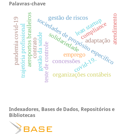
Palavras-chave
aeroportos brasileiros
atendimento
gestão de riscos
sociedades de propósito específico
pandemia covid-19
lean startup
compliance
trajetória profissional
solidariedade
gestão da saúde
adaptação
contrato
teste de controle
emprego
covid-19.
concessões
organizações contábeis
Indexadores, Bases de Dados, Repositórios e
Bibliotecas