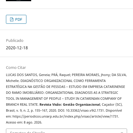
PDF
Publicado
2020-12-18
Como Citar
LUCAS DOS SANTOS, Geneia; PRÁ, Raquel; PEREIRA MORAES, Jhony; DA SILVA,
Michelle. DIAGNÓSTICO ORGANIZACIONAL COMO FERRAMENTA
ESTRATÉGICA NA GESTÃO DE PESSOAS – ESTUDO EM EMPRESA CATARINENSE
DO RAMO IMOBILIÁRIO: ORGANIZATIONAL DIAGNOSIS AS A STRATEGIC
TOOL IN MANAGEMENT OF PEOPLE – STUDY IN CATARINIAN COMPANY OF
BRANCH REAL STATE.
Revista Visão: Gestão Organizacional
, Caçador (SC),
Brasil, v. 9, n. 2, p. 155–167, 2020. DOI: 10.33362/visao.v9i2.1731. Disponível
em: https://periodicos.uniarp.edu.br/index.php/visao/article/view/1731.
Acesso em: 8 ago. 2026.
Fomatos de Citação