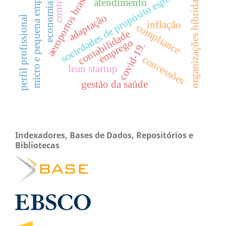
aeroportos brasileiros
micro e pequena empresa
sociedades de propósito específico
contrato
organizações híbridas.
atendimento
economia
adaptação
perfil profissional
inflação
compliance
contabilidade
emprego
covid-19.
concessões
lean startup
gestão da saúde
Indexadores, Bases de Dados, Repositórios e
Bibliotecas