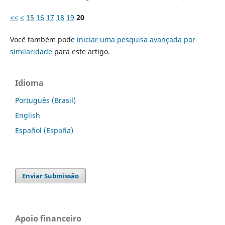
<<
<
15
16
17
18
19
20
Você também pode
iniciar uma pesquisa avançada por
similaridade
para este artigo.
Idioma
Português (Brasil)
English
Español (España)
Enviar Submissão
Apoio financeiro