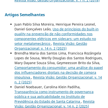
Revista Visão: Gestão Organizacional: v. 7 n. 2 (2018)
Artigos Semelhantes
Juan Pablo Silva Moreira, Henrique Pereira Leonel,
Daniel Gonçalves Leão,
Uso de princípios do built-in
quality na prevenção de não conformidades nos
componentes elétricos em sidecars: um estudo no
setor metalomecânico
,
Revista Visão: Gestão
Organizacional: v. 14 n. 2 (2025)
Brendha Maria dos Santos Lima, Francisca Rozângela
Lopes de Sousa, Werlly Douglas dos Santos Rodrigues,
Mary Dayane Souza Silva, Geymeesson Brito da Silva,
Comportamento do consumidor: uma análise do papel
dos influenciadores digitais na decisão de compra
impulsiva
,
Revista Visão: Gestão Organizacional: v. 14
n. 2 (2025)
Daniel Noebauer, Carolina Klein Padilha,
Transparência como instrumento de governança
pública e sua aplicabilidade no Instituto de
Previdência do Estado de Santa Catarina
,
Revista
Visão: Gestão Organizacional: v. 14 n. 2 (2025)