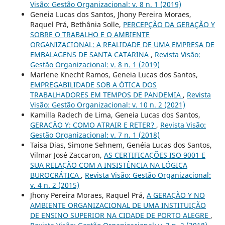
Visão: Gestão Organizacional: v. 8 n. 1 (2019)
Geneia Lucas dos Santos, Jhony Pereira Moraes,
Raquel Prá, Bethânia Solle,
PERCEPÇÃO DA GERAÇÃO Y
SOBRE O TRABALHO E O AMBIENTE
ORGANIZACIONAL: A REALIDADE DE UMA EMPRESA DE
EMBALAGENS DE SANTA CATARINA
,
Revista Visão:
Gestão Organizacional: v. 8 n. 1 (2019)
Marlene Knecht Ramos, Geneia Lucas dos Santos,
EMPREGABILIDADE SOB A ÓTICA DOS
TRABALHADORES EM TEMPOS DE PANDEMIA
,
Revista
Visão: Gestão Organizacional: v. 10 n. 2 (2021)
Kamilla Radech de Lima, Geneia Lucas dos Santos,
GERAÇÃO Y: COMO ATRAIR E RETER?
,
Revista Visão:
Gestão Organizacional: v. 7 n. 1 (2018)
Taisa Dias, Simone Sehnem, Genéia Lucas dos Santos,
Vilmar José Zaccaron,
AS CERTIFICAÇÕES ISO 9001 E
SUA RELAÇÃO COM A INSISTÊNCIA NA LÓGICA
BUROCRÁTICA
,
Revista Visão: Gestão Organizacional:
v. 4 n. 2 (2015)
Jhony Pereira Moraes, Raquel Prá,
A GERAÇÃO Y NO
AMBIENTE ORGANIZACIONAL DE UMA INSTITUIÇÃO
DE ENSINO SUPERIOR NA CIDADE DE PORTO ALEGRE
,