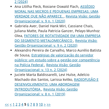
2 (2024)
Ana Litilha Fleck, Rosiane Oswald Flach,
ASSÉDIO
MORAL NAS MICROS E PEQUENAS EMPRESAS: UMA
VERDADE QUE NÃO APARECE.
,
Revista Visão: Gestão
Organizacional: v. 9 n. 1 (2020)
Gabriela Aver, Daniel Hank Miri, Cassiane Chais,
Juliana Matte, Paula Patricia Ganzer, Pelayo Munhoz
Olea,
FATORES DE ROTATIVIDADE EM UMA EMPRESA
DO SEGMENTO METALOMECÂNICO
,
Revista Visão:
Gestão Organizacional: v. 9 n. 2 (2020)
Alexandro Pereira de Carvalho, Marco Aurélio Batista
de Sousa,
Estratégias de valorização do servidor
público: um estudo sobre a gestão por competência
na Polícia Federal
,
Revista Visão: Gestão
Organizacional: v. 13 n. 2 (2024)
Juciele Marta Baldissarelli, Levi Hulse, Adelcio
Machado dos Santos, Larissa kvitko,
RADIOFUSÃO E
DESENVOLVIMENTO: UMA ABORDAGEM
INTRODUTÓRIA
,
Revista Visão: Gestão
Organizacional: v. 8 n. 1 (2019)
<<
<
1
2
3
4
5
6
7
8
9
10
>
>>