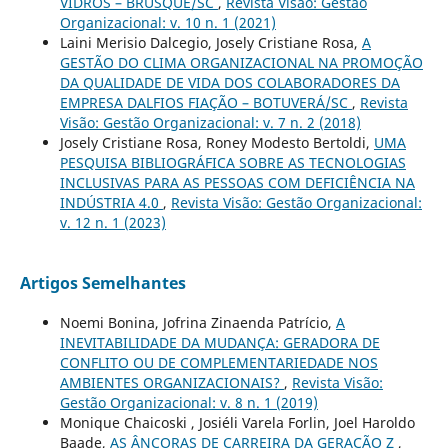
VIDROS – BRUSQUE/SC
,
Revista Visão: Gestão
Organizacional: v. 10 n. 1 (2021)
Laini Merisio Dalcegio, Josely Cristiane Rosa,
A
GESTÃO DO CLIMA ORGANIZACIONAL NA PROMOÇÃO
DA QUALIDADE DE VIDA DOS COLABORADORES DA
EMPRESA DALFIOS FIAÇÃO – BOTUVERÁ/SC
,
Revista
Visão: Gestão Organizacional: v. 7 n. 2 (2018)
Josely Cristiane Rosa, Roney Modesto Bertoldi,
UMA
PESQUISA BIBLIOGRÁFICA SOBRE AS TECNOLOGIAS
INCLUSIVAS PARA AS PESSOAS COM DEFICIÊNCIA NA
INDÚSTRIA 4.0
,
Revista Visão: Gestão Organizacional:
v. 12 n. 1 (2023)
Artigos Semelhantes
Noemi Bonina, Jofrina Zinaenda Patrício,
A
INEVITABILIDADE DA MUDANÇA: GERADORA DE
CONFLITO OU DE COMPLEMENTARIEDADE NOS
AMBIENTES ORGANIZACIONAIS?
,
Revista Visão:
Gestão Organizacional: v. 8 n. 1 (2019)
Monique Chaicoski , Josiéli Varela Forlin, Joel Haroldo
Baade,
AS ÂNCORAS DE CARREIRA DA GERAÇÃO Z
,