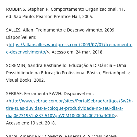
ROBBINS, Stephen P. Comportamento Organizacional. 11.
ed. São Paulo: Pearson Prentice Hall, 2005.
SALLES, Allan. Treinamento e Desenvolvimento. 2009.
Disponível em:
<
https://allansalles.wordpress.com/2009/07/07/treinamento-
e-desenvolvimento/
>. Acesso em: 24 mar. 2018.
SCREMIN, Sandra Bastianello. Educação a Distância – Uma
Possibilidade na Educação Profissional Básica. Florianópolis:
Visual Books, 2002.
SEBRAE. Ferramenta 5W2H. Disponível em:
<
http://www.sebrae.com.br/sites/PortalSebrae/artigos/5w2h-
tire-suas-duvidas-e-coloque-produtividade-no-seu-dia-a-
dia,06731951b837f510VgnVCM1000004c00210aRCRD
>.
Acesso em: 19 set. 2018.
SILVA, Amanda K.; CAMPOS, Vanessa A. S.; VENDRAME,