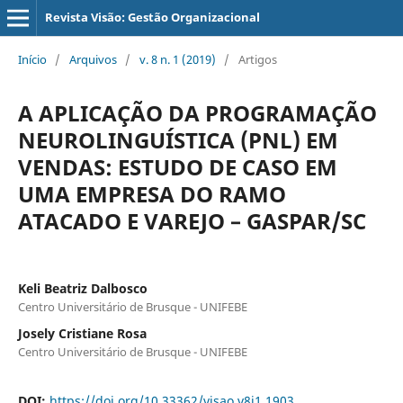
Revista Visão: Gestão Organizacional
Início
/
Arquivos
/
v. 8 n. 1 (2019)
/
Artigos
A APLICAÇÃO DA PROGRAMAÇÃO
NEUROLINGUÍSTICA (PNL) EM
VENDAS: ESTUDO DE CASO EM
UMA EMPRESA DO RAMO
ATACADO E VAREJO – GASPAR/SC
Keli Beatriz Dalbosco
Centro Universitário de Brusque - UNIFEBE
Josely Cristiane Rosa
Centro Universitário de Brusque - UNIFEBE
DOI:
https://doi.org/10.33362/visao.v8i1.1903