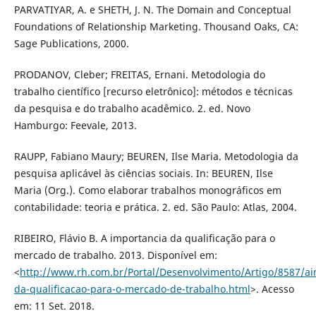
PARVATIYAR, A. e SHETH, J. N. The Domain and Conceptual
Foundations of Relationship Marketing. Thousand Oaks, CA:
Sage Publications, 2000.
PRODANOV, Cleber; FREITAS, Ernani. Metodologia do
trabalho científico [recurso eletrônico]: métodos e técnicas
da pesquisa e do trabalho acadêmico. 2. ed. Novo
Hamburgo: Feevale, 2013.
RAUPP, Fabiano Maury; BEUREN, Ilse Maria. Metodologia da
pesquisa aplicável às ciências sociais. In: BEUREN, Ilse
Maria (Org.). Como elaborar trabalhos monográficos em
contabilidade: teoria e prática. 2. ed. São Paulo: Atlas, 2004.
RIBEIRO, Flávio B. A importancia da qualificação para o
mercado de trabalho. 2013. Disponível em:
<
http://www.rh.com.br/Portal/Desenvolvimento/Artigo/8587/ai
da-qualificacao-para-o-mercado-de-trabalho.html
>. Acesso
em: 11 Set. 2018.