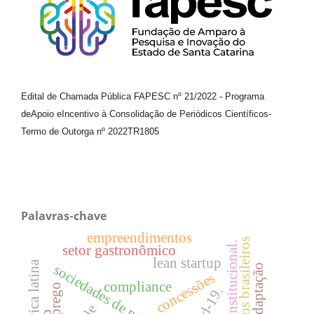
Edital de Chamada Pública FAPESC nº 21/2022
-
Programa
de
Apoio e
Incentivo à Consolidação de Periódicos
Científicos
-
Termo de Outorga nº
2022TR1805
Palavras-chave
empreendimentos
aeroportos brasileiros
teoria institucional.
setor gastronômico
lean startup
américa latina
adaptação
concessões
compliance
emprego
covid-19.