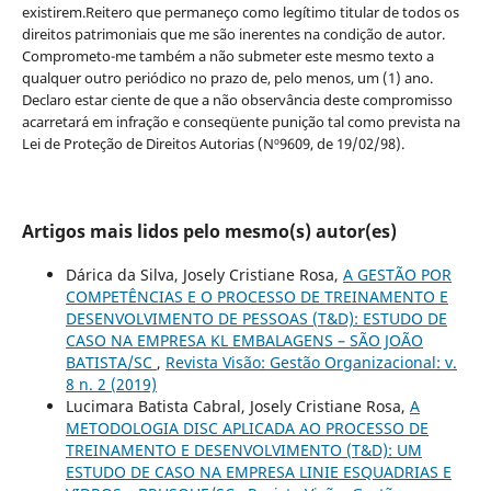
existirem.Reitero que permaneço como legítimo titular de todos os
direitos patrimoniais que me são inerentes na condição de autor.
Comprometo-me também a não submeter este mesmo texto a
qualquer outro periódico no prazo de, pelo menos, um (1) ano.
Declaro estar ciente de que a não observância deste compromisso
acarretará em infração e conseqüente punição tal como prevista na
Lei de Proteção de Direitos Autorias (Nº9609, de 19/02/98).
Artigos mais lidos pelo mesmo(s) autor(es)
Dárica da Silva, Josely Cristiane Rosa,
A GESTÃO POR
COMPETÊNCIAS E O PROCESSO DE TREINAMENTO E
DESENVOLVIMENTO DE PESSOAS (T&D): ESTUDO DE
CASO NA EMPRESA KL EMBALAGENS – SÃO JOÃO
BATISTA/SC
,
Revista Visão: Gestão Organizacional: v.
8 n. 2 (2019)
Lucimara Batista Cabral, Josely Cristiane Rosa,
A
METODOLOGIA DISC APLICADA AO PROCESSO DE
TREINAMENTO E DESENVOLVIMENTO (T&D): UM
ESTUDO DE CASO NA EMPRESA LINIE ESQUADRIAS E