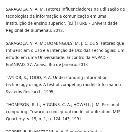
SARAGOÇA, V. A. M. Fatores influenciadores na utilização de
tecnologias da informação e comunicação em uma
instituição de ensino superior. [s.l.] FURB - Universidade
Regional de Blumenau, 2013.
SARAGOÇA, V. A. M.; DOMINGUES, M. J. C. DE S. Fatores que
Influenciam o Uso e a Intenção de Uso das Tecnologias: Um
estudo em uma Universidade. Encontro da ANPAD -
EnANPAD, 37. Anais...Rio de Janeiro: 2013
TAYLOR, S.; TODD, P. A. Understanding information
technology usage: A test of competing modelsInformation
Systems Research, 1995.
THOMPSON, R. L.; HIGGINS, C. A.; HOWELL, J. M. Personal
computing: Toward a conceptual model of utilization. MIS
Quarterly, v. 15, n. 1, p. 124–143, 1991.
TORRES, E. F.; MAZZONI, A. A. Conteúdos digitais