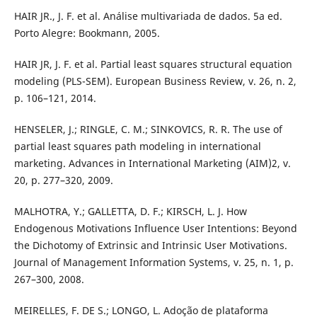
HAIR JR., J. F. et al. Análise multivariada de dados. 5a ed.
Porto Alegre: Bookmann, 2005.
HAIR JR, J. F. et al. Partial least squares structural equation
modeling (PLS-SEM). European Business Review, v. 26, n. 2,
p. 106–121, 2014.
HENSELER, J.; RINGLE, C. M.; SINKOVICS, R. R. The use of
partial least squares path modeling in international
marketing. Advances in International Marketing (AIM)2, v.
20, p. 277–320, 2009.
MALHOTRA, Y.; GALLETTA, D. F.; KIRSCH, L. J. How
Endogenous Motivations Influence User Intentions: Beyond
the Dichotomy of Extrinsic and Intrinsic User Motivations.
Journal of Management Information Systems, v. 25, n. 1, p.
267–300, 2008.
MEIRELLES, F. DE S.; LONGO, L. Adoção de plataforma