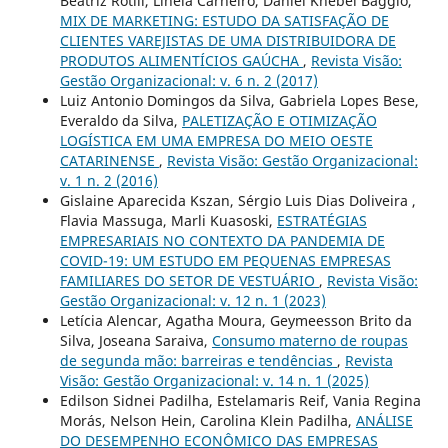
Beatriz Rotili, Linéia Carneiro, Daniel Knebel Baggio,
MIX DE MARKETING: ESTUDO DA SATISFAÇÃO DE
CLIENTES VAREJISTAS DE UMA DISTRIBUIDORA DE
PRODUTOS ALIMENTÍCIOS GAÚCHA
,
Revista Visão:
Gestão Organizacional: v. 6 n. 2 (2017)
Luiz Antonio Domingos da Silva, Gabriela Lopes Bese,
Everaldo da Silva,
PALETIZAÇÃO E OTIMIZAÇÃO
LOGÍSTICA EM UMA EMPRESA DO MEIO OESTE
CATARINENSE
,
Revista Visão: Gestão Organizacional:
v. 1 n. 2 (2016)
Gislaine Aparecida Kszan, Sérgio Luis Dias Doliveira ,
Flavia Massuga, Marli Kuasoski,
ESTRATÉGIAS
EMPRESARIAIS NO CONTEXTO DA PANDEMIA DE
COVID-19: UM ESTUDO EM PEQUENAS EMPRESAS
FAMILIARES DO SETOR DE VESTUÁRIO
,
Revista Visão:
Gestão Organizacional: v. 12 n. 1 (2023)
Letícia Alencar, Agatha Moura, Geymeesson Brito da
Silva, Joseana Saraiva,
Consumo materno de roupas
de segunda mão: barreiras e tendências
,
Revista
Visão: Gestão Organizacional: v. 14 n. 1 (2025)
Edilson Sidnei Padilha, Estelamaris Reif, Vania Regina
Morás, Nelson Hein, Carolina Klein Padilha,
ANÁLISE
DO DESEMPENHO ECONÔMICO DAS EMPRESAS