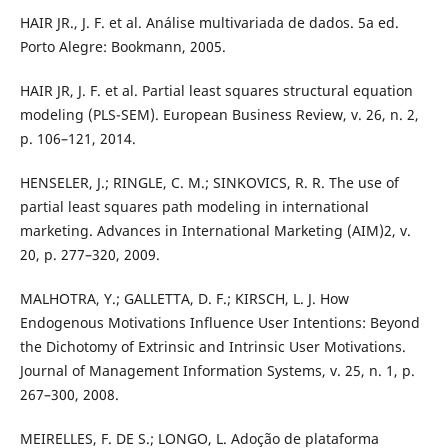
HAIR JR., J. F. et al. Análise multivariada de dados. 5a ed.
Porto Alegre: Bookmann, 2005.
HAIR JR, J. F. et al. Partial least squares structural equation
modeling (PLS-SEM). European Business Review, v. 26, n. 2,
p. 106–121, 2014.
HENSELER, J.; RINGLE, C. M.; SINKOVICS, R. R. The use of
partial least squares path modeling in international
marketing. Advances in International Marketing (AIM)2, v.
20, p. 277–320, 2009.
MALHOTRA, Y.; GALLETTA, D. F.; KIRSCH, L. J. How
Endogenous Motivations Influence User Intentions: Beyond
the Dichotomy of Extrinsic and Intrinsic User Motivations.
Journal of Management Information Systems, v. 25, n. 1, p.
267–300, 2008.
MEIRELLES, F. DE S.; LONGO, L. Adoção de plataforma