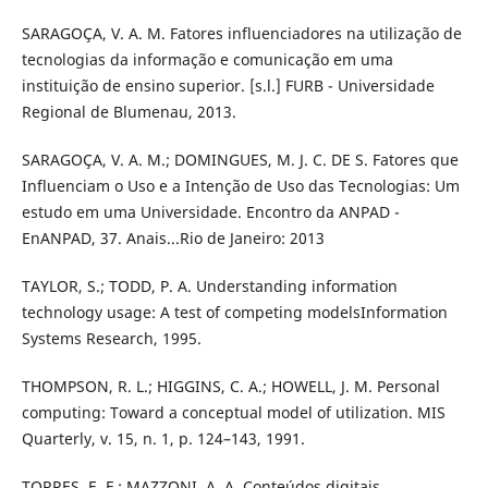
SARAGOÇA, V. A. M. Fatores influenciadores na utilização de
tecnologias da informação e comunicação em uma
instituição de ensino superior. [s.l.] FURB - Universidade
Regional de Blumenau, 2013.
SARAGOÇA, V. A. M.; DOMINGUES, M. J. C. DE S. Fatores que
Influenciam o Uso e a Intenção de Uso das Tecnologias: Um
estudo em uma Universidade. Encontro da ANPAD -
EnANPAD, 37. Anais...Rio de Janeiro: 2013
TAYLOR, S.; TODD, P. A. Understanding information
technology usage: A test of competing modelsInformation
Systems Research, 1995.
THOMPSON, R. L.; HIGGINS, C. A.; HOWELL, J. M. Personal
computing: Toward a conceptual model of utilization. MIS
Quarterly, v. 15, n. 1, p. 124–143, 1991.
TORRES, E. F.; MAZZONI, A. A. Conteúdos digitais