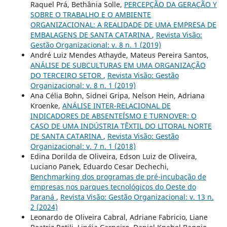
Raquel Prá, Bethânia Solle,
PERCEPÇÃO DA GERAÇÃO Y
SOBRE O TRABALHO E O AMBIENTE
ORGANIZACIONAL: A REALIDADE DE UMA EMPRESA DE
EMBALAGENS DE SANTA CATARINA
,
Revista Visão:
Gestão Organizacional: v. 8 n. 1 (2019)
André Luiz Mendes Athayde, Mateus Pereira Santos,
ANÁLISE DE SUBCULTURAS EM UMA ORGANIZAÇÃO
DO TERCEIRO SETOR
,
Revista Visão: Gestão
Organizacional: v. 8 n. 1 (2019)
Ana Célia Bohn, Sidnei Gripa, Nelson Hein, Adriana
Kroenke,
ANÁLISE INTER-RELACIONAL DE
INDICADORES DE ABSENTEÍSMO E TURNOVER: O
CASO DE UMA INDÚSTRIA TÊXTIL DO LITORAL NORTE
DE SANTA CATARINA
,
Revista Visão: Gestão
Organizacional: v. 7 n. 1 (2018)
Edina Dorilda de Oliveira, Edson Luiz de Oliveira,
Luciano Panek, Eduardo Cesar Dechechi,
Benchmarking dos programas de pré-incubação de
empresas nos parques tecnológicos do Oeste do
Paraná
,
Revista Visão: Gestão Organizacional: v. 13 n.
2 (2024)
Leonardo de Oliveira Cabral, Adriane Fabricio, Liane