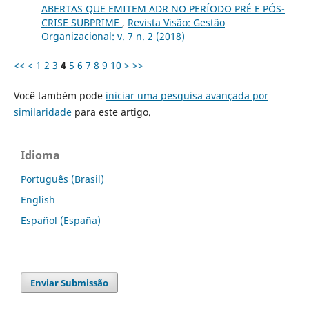
ABERTAS QUE EMITEM ADR NO PERÍODO PRÉ E PÓS-
CRISE SUBPRIME
,
Revista Visão: Gestão
Organizacional: v. 7 n. 2 (2018)
<<
<
1
2
3
4
5
6
7
8
9
10
>
>>
Você também pode
iniciar uma pesquisa avançada por
similaridade
para este artigo.
Idioma
Português (Brasil)
English
Español (España)
Enviar Submissão