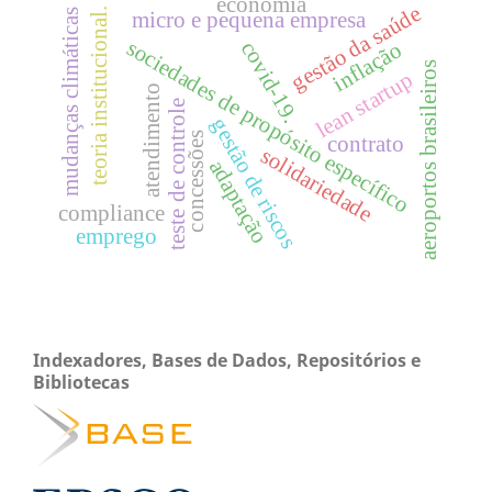
economia
gestão da saúde
teoria institucional.
mudanças climáticas
micro e pequena empresa
sociedades de propósito específico
covid-19.
inflação
aeroportos brasileiros
lean startup
atendimento
teste de controle
gestão de riscos
concessões
contrato
solidariedade
adaptação
compliance
emprego
Indexadores, Bases de Dados, Repositórios e
Bibliotecas