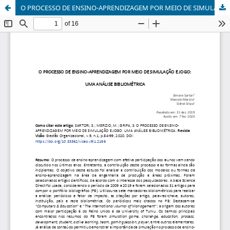
O PROCESSO DE ENSINO-APRENDIZAGEM POR MEIO DE SIMULAÇÃO E JOGO: UMA ANÁLISE BIBLIOMÉTRICA