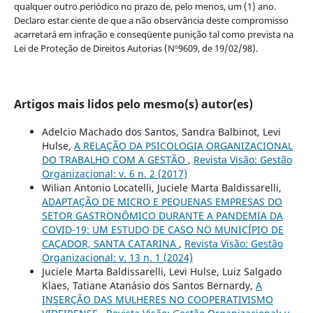
qualquer outro periódico no prazo de, pelo menos, um (1) ano.
Declaro estar ciente de que a não observância deste compromisso
acarretará em infração e conseqüente punição tal como prevista na
Lei de Proteção de Direitos Autorias (Nº9609, de 19/02/98).
Artigos mais lidos pelo mesmo(s) autor(es)
Adelcio Machado dos Santos, Sandra Balbinot, Levi
Hulse,
A RELAÇÃO DA PSICOLOGIA ORGANIZACIONAL
DO TRABALHO COM A GESTÃO
,
Revista Visão: Gestão
Organizacional: v. 6 n. 2 (2017)
Wilian Antonio Locatelli, Juciele Marta Baldissarelli,
ADAPTAÇÃO DE MICRO E PEQUENAS EMPRESAS DO
SETOR GASTRONÔMICO DURANTE A PANDEMIA DA
COVID-19: UM ESTUDO DE CASO NO MUNICÍPIO DE
CAÇADOR, SANTA CATARINA
,
Revista Visão: Gestão
Organizacional: v. 13 n. 1 (2024)
Juciele Marta Baldissarelli, Levi Hulse, Luiz Salgado
Klaes, Tatiane Atanásio dos Santos Bernardy,
A
INSERÇÃO DAS MULHERES NO COOPERATIVISMO