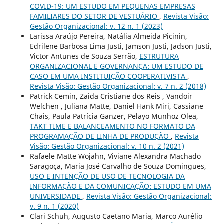
COVID-19: UM ESTUDO EM PEQUENAS EMPRESAS
FAMILIARES DO SETOR DE VESTUÁRIO
,
Revista Visão:
Gestão Organizacional: v. 12 n. 1 (2023)
Larissa Araújo Pereira, Natália Almeida Picinin,
Edrilene Barbosa Lima Justi, Jamson Justi, Jadson Justi,
Victor Antunes de Souza Serrão,
ESTRUTURA
ORGANIZACIONAL E GOVERNANÇA: UM ESTUDO DE
CASO EM UMA INSTITUIÇÃO COOPERATIVISTA
,
Revista Visão: Gestão Organizacional: v. 7 n. 2 (2018)
Patrick Cemin, Zaida Cristiane dos Reis , Vandoir
Welchen , Juliana Matte, Daniel Hank Miri, Cassiane
Chais, Paula Patrícia Ganzer, Pelayo Munhoz Olea,
TAKT TIME E BALANCEAMENTO NO FORMATO DA
PROGRAMAÇÃO DE LINHA DE PRODUÇÃO
,
Revista
Visão: Gestão Organizacional: v. 10 n. 2 (2021)
Rafaele Matte Wojahn, Viviane Alexandra Machado
Saragoça, Maria José Carvalho de Souza Domingues,
USO E INTENÇÃO DE USO DE TECNOLOGIA DA
INFORMAÇÃO E DA COMUNICAÇÃO: ESTUDO EM UMA
UNIVERSIDADE
,
Revista Visão: Gestão Organizacional:
v. 9 n. 1 (2020)
Clari Schuh, Augusto Caetano Maria, Marco Aurélio