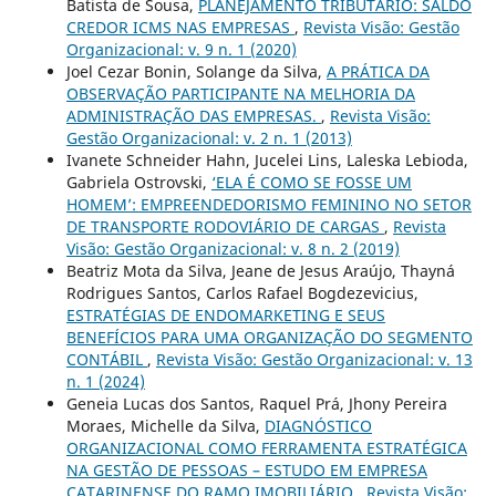
Batista de Sousa,
PLANEJAMENTO TRIBUTÁRIO: SALDO
CREDOR ICMS NAS EMPRESAS
,
Revista Visão: Gestão
Organizacional: v. 9 n. 1 (2020)
Joel Cezar Bonin, Solange da Silva,
A PRÁTICA DA
OBSERVAÇÃO PARTICIPANTE NA MELHORIA DA
ADMINISTRAÇÃO DAS EMPRESAS.
,
Revista Visão:
Gestão Organizacional: v. 2 n. 1 (2013)
Ivanete Schneider Hahn, Jucelei Lins, Laleska Lebioda,
Gabriela Ostrovski,
‘ELA É COMO SE FOSSE UM
HOMEM’: EMPREENDEDORISMO FEMININO NO SETOR
DE TRANSPORTE RODOVIÁRIO DE CARGAS
,
Revista
Visão: Gestão Organizacional: v. 8 n. 2 (2019)
Beatriz Mota da Silva, Jeane de Jesus Araújo, Thayná
Rodrigues Santos, Carlos Rafael Bogdezevicius,
ESTRATÉGIAS DE ENDOMARKETING E SEUS
BENEFÍCIOS PARA UMA ORGANIZAÇÃO DO SEGMENTO
CONTÁBIL
,
Revista Visão: Gestão Organizacional: v. 13
n. 1 (2024)
Geneia Lucas dos Santos, Raquel Prá, Jhony Pereira
Moraes, Michelle da Silva,
DIAGNÓSTICO
ORGANIZACIONAL COMO FERRAMENTA ESTRATÉGICA
NA GESTÃO DE PESSOAS – ESTUDO EM EMPRESA
CATARINENSE DO RAMO IMOBILIÁRIO
,
Revista Visão: