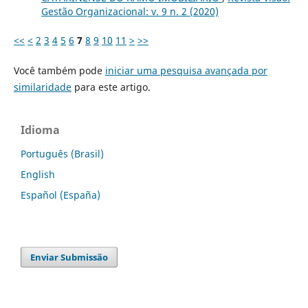
Gestão Organizacional: v. 9 n. 2 (2020)
<<
<
2
3
4
5
6
7
8
9
10
11
>
>>
Você também pode
iniciar uma pesquisa avançada por
similaridade
para este artigo.
Idioma
Português (Brasil)
English
Español (España)
Enviar Submissão