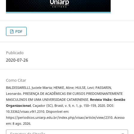
PDF
Publicado
2020-07-26
Como Citar
BALDISSARELLI, Juciele Marta; HENKE, Aline; HULSE, Levi; PASSARIN,
Leonardo. PRESENÇA DE ACADÊMICAS EM CURSOS PREDOMINANTEMENTE
MASCULINOS EM UMA UNIVERSIDADE CATARINENSE.
Revista Visão: Gestão
Organizacional
, Caçador (SC), Brasil, v. 9, n. 1, p. 150–159, 2020. DOI:
10.33362/visao.v9i1.2310. Disponível em:
https://periodicos.uniarp.edu.br/index.php/visao/article/view/2310. Acesso
em: 8 ago. 2026.