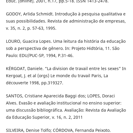
Educ. [online]. 2001, n.17, pp.5-18. ISSN 1413-2478.
GODOY, Arlida Schmidt. Introdução à pesquisa qualitativa e
suas possibilidades. Revista de administração de empresas,
v. 35, n. 2, p. 57-63, 1995.
LOURO, Guacira Lopes. Uma leitura da história da educação
sob a perspectiva de gênero. In: Projeto Hidtória, 11. São
Paulo: EDU/PUC-SP, 1994, P.31-46.
KÉRGOAT, Daniele. “La division de travail entre les sexes” In
Kergoat, J. et al (orgs) Le monde du travail Paris, La
découverte 1998, pp.319327.
SANTOS, Cristiane Aparecida Baggi dos; LOPES, Doraci
Alves. Evasão e avaliação institucional no ensino superior:
uma discussão bibliográfica. Avaliação: Revista da Avaliação
da Educação Superior, v. 16, n. 2, 2011
SILVEIRA, Denise Tolfo; CÓRDOVA, Fernanda Peixoto.