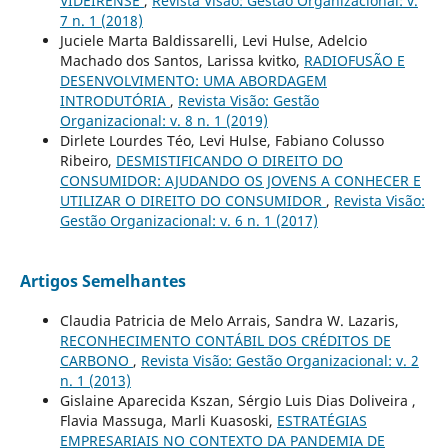
VIDEIRENSE
,
Revista Visão: Gestão Organizacional: v.
7 n. 1 (2018)
Juciele Marta Baldissarelli, Levi Hulse, Adelcio
Machado dos Santos, Larissa kvitko,
RADIOFUSÃO E
DESENVOLVIMENTO: UMA ABORDAGEM
INTRODUTÓRIA
,
Revista Visão: Gestão
Organizacional: v. 8 n. 1 (2019)
Dirlete Lourdes Téo, Levi Hulse, Fabiano Colusso
Ribeiro,
DESMISTIFICANDO O DIREITO DO
CONSUMIDOR: AJUDANDO OS JOVENS A CONHECER E
UTILIZAR O DIREITO DO CONSUMIDOR
,
Revista Visão:
Gestão Organizacional: v. 6 n. 1 (2017)
Artigos Semelhantes
Claudia Patricia de Melo Arrais, Sandra W. Lazaris,
RECONHECIMENTO CONTÁBIL DOS CRÉDITOS DE
CARBONO
,
Revista Visão: Gestão Organizacional: v. 2
n. 1 (2013)
Gislaine Aparecida Kszan, Sérgio Luis Dias Doliveira ,
Flavia Massuga, Marli Kuasoski,
ESTRATÉGIAS
EMPRESARIAIS NO CONTEXTO DA PANDEMIA DE