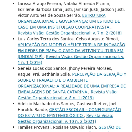
Larissa Araújo Pereira, Natália Almeida Picinin,
Edrilene Barbosa Lima Justi, Jamson Justi, Jadson Justi,
Victor Antunes de Souza Serrão,
ESTRUTURA
ORGANIZACIONAL E GOVERNANÇA: UM ESTUDO DE
CASO EM UMA INSTITUIÇÃO COOPERATIVISTA
,
Revista Visão: Gestão Organizacional: v. 7 n. 2 (2018)
Luiz Carlos Terra dos Santos, Celso Augusto Rimoli,
APLICAÇÃO DO MODELO HÉLICE TRIPLA DE INOVAÇÃO
EM REDES DE PMEs: O CASO DA VITIVINICULTURA EM
JUNDIAÍ (SP)
,
Revista Visão: Gestão Organizacional: v.
1 n. 1 (2016)
Geneia Lucas dos Santos, Jhony Pereira Moraes,
Raquel Prá, Bethânia Solle,
PERCEPÇÃO DA GERAÇÃO Y
SOBRE O TRABALHO E O AMBIENTE
ORGANIZACIONAL: A REALIDADE DE UMA EMPRESA DE
EMBALAGENS DE SANTA CATARINA
,
Revista Visão:
Gestão Organizacional: v. 8 n. 1 (2019)
Adelcio Machado dos Santos, Gustavo Rietter, Joel
Haroldo Baade,
GESTÃO ESCOLAR – CONFIGURAÇÃO
DO ESTATUTO EPISTEMOLÓGICO
,
Revista Visão:
Gestão Organizacional: v. 10 n. 2 (2021)
Tamiles Provenzi, Rosiane Oswald Flach,
GESTÃO DE