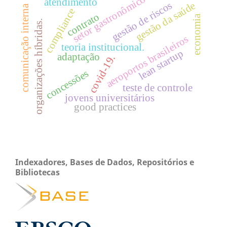
setor gastronômico
atendimento
gestão de riscos
gestão da saúde
comunicação interna
compliance
contrato
economia
organizações híbridas.
aeroportos brasileiros
teoria institucional.
lean startup
adaptação
covid-19.
concessões
teste de controle
jovens universitários
good practices
Indexadores, Bases de Dados, Repositórios e
Bibliotecas