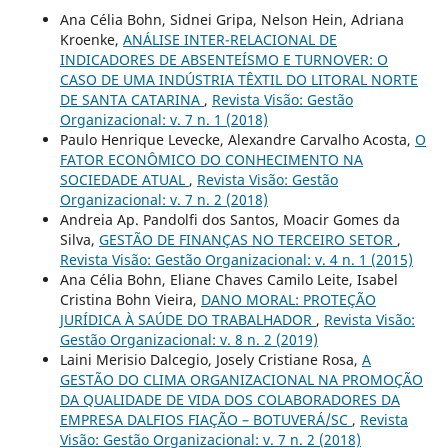
Ana Célia Bohn, Sidnei Gripa, Nelson Hein, Adriana
Kroenke,
ANÁLISE INTER-RELACIONAL DE
INDICADORES DE ABSENTEÍSMO E TURNOVER: O
CASO DE UMA INDÚSTRIA TÊXTIL DO LITORAL NORTE
DE SANTA CATARINA
,
Revista Visão: Gestão
Organizacional: v. 7 n. 1 (2018)
Paulo Henrique Levecke, Alexandre Carvalho Acosta,
O
FATOR ECONÔMICO DO CONHECIMENTO NA
SOCIEDADE ATUAL
,
Revista Visão: Gestão
Organizacional: v. 7 n. 2 (2018)
Andreia Ap. Pandolfi dos Santos, Moacir Gomes da
Silva,
GESTÃO DE FINANÇAS NO TERCEIRO SETOR
,
Revista Visão: Gestão Organizacional: v. 4 n. 1 (2015)
Ana Célia Bohn, Eliane Chaves Camilo Leite, Isabel
Cristina Bohn Vieira,
DANO MORAL: PROTEÇÃO
JURÍDICA À SAÚDE DO TRABALHADOR
,
Revista Visão:
Gestão Organizacional: v. 8 n. 2 (2019)
Laini Merisio Dalcegio, Josely Cristiane Rosa,
A
GESTÃO DO CLIMA ORGANIZACIONAL NA PROMOÇÃO
DA QUALIDADE DE VIDA DOS COLABORADORES DA
EMPRESA DALFIOS FIAÇÃO – BOTUVERÁ/SC
,
Revista
Visão: Gestão Organizacional: v. 7 n. 2 (2018)