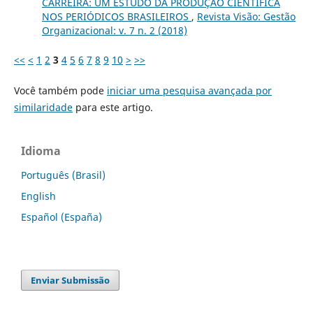
CARREIRA: UM ESTUDO DA PRODUÇÃO CIENTÍFICA
NOS PERIÓDICOS BRASILEIROS
,
Revista Visão: Gestão
Organizacional: v. 7 n. 2 (2018)
<<
<
1
2
3
4
5
6
7
8
9
10
>
>>
Você também pode
iniciar uma pesquisa avançada por
similaridade
para este artigo.
Idioma
Português (Brasil)
English
Español (España)
Enviar Submissão