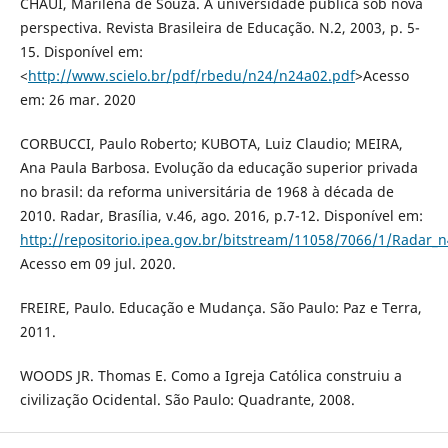
CHAUI, Marilena de Souza. A universidade pública sob nova
perspectiva. Revista Brasileira de Educação. N.2, 2003, p. 5-
15. Disponível em:
<
http://www.scielo.br/pdf/rbedu/n24/n24a02.pdf
>Acesso
em: 26 mar. 2020
CORBUCCI, Paulo Roberto; KUBOTA, Luiz Claudio; MEIRA,
Ana Paula Barbosa. Evolução da educação superior privada
no brasil: da reforma universitária de 1968 à década de
2010. Radar, Brasília, v.46, ago. 2016, p.7-12. Disponível em:
http://repositorio.ipea.gov.br/bitstream/11058/7066/1/Rad
Acesso em 09 jul. 2020.
FREIRE, Paulo. Educação e Mudança. São Paulo: Paz e Terra,
2011.
WOODS JR. Thomas E. Como a Igreja Católica construiu a
civilização Ocidental. São Paulo: Quadrante, 2008.