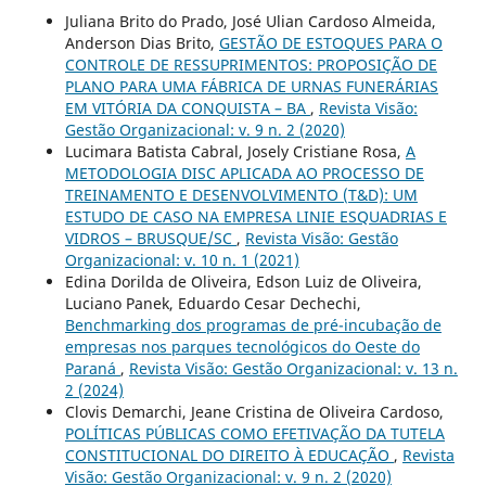
Juliana Brito do Prado, José Ulian Cardoso Almeida,
Anderson Dias Brito,
GESTÃO DE ESTOQUES PARA O
CONTROLE DE RESSUPRIMENTOS: PROPOSIÇÃO DE
PLANO PARA UMA FÁBRICA DE URNAS FUNERÁRIAS
EM VITÓRIA DA CONQUISTA – BA
,
Revista Visão:
Gestão Organizacional: v. 9 n. 2 (2020)
Lucimara Batista Cabral, Josely Cristiane Rosa,
A
METODOLOGIA DISC APLICADA AO PROCESSO DE
TREINAMENTO E DESENVOLVIMENTO (T&D): UM
ESTUDO DE CASO NA EMPRESA LINIE ESQUADRIAS E
VIDROS – BRUSQUE/SC
,
Revista Visão: Gestão
Organizacional: v. 10 n. 1 (2021)
Edina Dorilda de Oliveira, Edson Luiz de Oliveira,
Luciano Panek, Eduardo Cesar Dechechi,
Benchmarking dos programas de pré-incubação de
empresas nos parques tecnológicos do Oeste do
Paraná
,
Revista Visão: Gestão Organizacional: v. 13 n.
2 (2024)
Clovis Demarchi, Jeane Cristina de Oliveira Cardoso,
POLÍTICAS PÚBLICAS COMO EFETIVAÇÃO DA TUTELA
CONSTITUCIONAL DO DIREITO À EDUCAÇÃO
,
Revista
Visão: Gestão Organizacional: v. 9 n. 2 (2020)