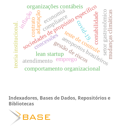
sociedades de propósito específico
organizações contábeis
economia
setor gastronômico
inflação
mudanças climáticas
adaptação
contabilidade
compliance
contrato
covid-19.
teoria institucional.
teste de controle
concessões
aeroportos brasileiros
gestão de riscos
lean startup
emprego
atendimento
comportamento organizacional
Indexadores, Bases de Dados, Repositórios e
Bibliotecas