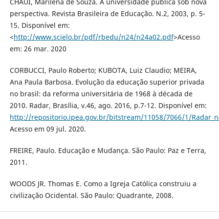
CHAUI, Marilena de Souza. A universidade pública sob nova
perspectiva. Revista Brasileira de Educação. N.2, 2003, p. 5-
15. Disponível em:
<
http://www.scielo.br/pdf/rbedu/n24/n24a02.pdf
>Acesso
em: 26 mar. 2020
CORBUCCI, Paulo Roberto; KUBOTA, Luiz Claudio; MEIRA,
Ana Paula Barbosa. Evolução da educação superior privada
no brasil: da reforma universitária de 1968 à década de
2010. Radar, Brasília, v.46, ago. 2016, p.7-12. Disponível em:
http://repositorio.ipea.gov.br/bitstream/11058/7066/1/Rad
Acesso em 09 jul. 2020.
FREIRE, Paulo. Educação e Mudança. São Paulo: Paz e Terra,
2011.
WOODS JR. Thomas E. Como a Igreja Católica construiu a
civilização Ocidental. São Paulo: Quadrante, 2008.