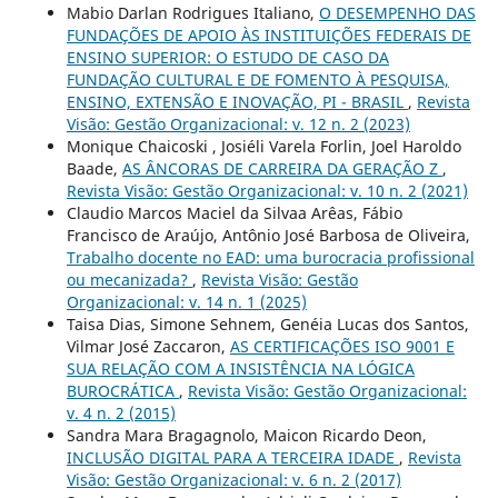
Mabio Darlan Rodrigues Italiano,
O DESEMPENHO DAS
FUNDAÇÕES DE APOIO ÀS INSTITUIÇÕES FEDERAIS DE
ENSINO SUPERIOR: O ESTUDO DE CASO DA
FUNDAÇÃO CULTURAL E DE FOMENTO À PESQUISA,
ENSINO, EXTENSÃO E INOVAÇÃO, PI - BRASIL
,
Revista
Visão: Gestão Organizacional: v. 12 n. 2 (2023)
Monique Chaicoski , Josiéli Varela Forlin, Joel Haroldo
Baade,
AS ÂNCORAS DE CARREIRA DA GERAÇÃO Z
,
Revista Visão: Gestão Organizacional: v. 10 n. 2 (2021)
Claudio Marcos Maciel da Silvaa Arêas, Fábio
Francisco de Araújo, Antônio José Barbosa de Oliveira,
Trabalho docente no EAD: uma burocracia profissional
ou mecanizada?
,
Revista Visão: Gestão
Organizacional: v. 14 n. 1 (2025)
Taisa Dias, Simone Sehnem, Genéia Lucas dos Santos,
Vilmar José Zaccaron,
AS CERTIFICAÇÕES ISO 9001 E
SUA RELAÇÃO COM A INSISTÊNCIA NA LÓGICA
BUROCRÁTICA
,
Revista Visão: Gestão Organizacional:
v. 4 n. 2 (2015)
Sandra Mara Bragagnolo, Maicon Ricardo Deon,
INCLUSÃO DIGITAL PARA A TERCEIRA IDADE
,
Revista
Visão: Gestão Organizacional: v. 6 n. 2 (2017)