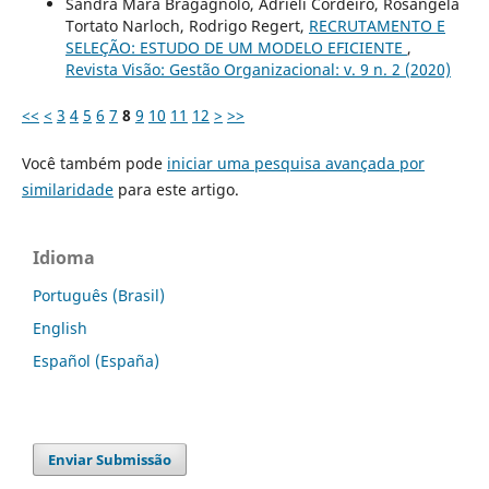
Sandra Mara Bragagnolo, Adrieli Cordeiro, Rosangela
Tortato Narloch, Rodrigo Regert,
RECRUTAMENTO E
SELEÇÃO: ESTUDO DE UM MODELO EFICIENTE
,
Revista Visão: Gestão Organizacional: v. 9 n. 2 (2020)
<<
<
3
4
5
6
7
8
9
10
11
12
>
>>
Você também pode
iniciar uma pesquisa avançada por
similaridade
para este artigo.
Idioma
Português (Brasil)
English
Español (España)
Enviar Submissão