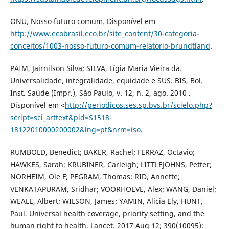
ONU, Nosso futuro comum. Disponível em
http://www.ecobrasil.eco.br/site_content/30-categoria-
conceitos/1003-nosso-futuro-comum-relatorio-brundtland
.
PAIM, Jairnilson Silva; SILVA, Lígia Maria Vieira da.
Universalidade, integralidade, equidade e SUS. BIS, Bol.
Inst. Saúde (Impr.), São Paulo, v. 12, n. 2, ago. 2010 .
Disponível em <
http://periodicos.ses.sp.bvs.br/scielo.php?
script=sci_arttext&pid=S1518-
18122010000200002&lng=pt&nrm=iso
.
RUMBOLD, Benedict; BAKER, Rachel; FERRAZ, Octavio;
HAWKES, Sarah; KRUBINER, Carleigh; LITTLEJOHNS, Petter;
NORHEIM, Ole F; PEGRAM, Thomas; RID, Annette;
VENKATAPURAM, Sridhar; VOORHOEVE, Alex; WANG, Daniel;
WEALE, Albert; WILSON, James; YAMIN, Alicia Ely, HUNT,
Paul. Universal health coverage, priority setting, and the
human right to health. Lancet. 2017 Aug 12; 390(10095):