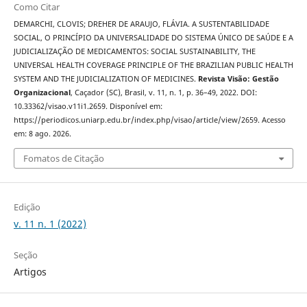
Como Citar
DEMARCHI, CLOVIS; DREHER DE ARAUJO, FLÁVIA. A SUSTENTABILIDADE
SOCIAL, O PRINCÍPIO DA UNIVERSALIDADE DO SISTEMA ÚNICO DE SAÚDE E A
JUDICIALIZAÇÃO DE MEDICAMENTOS: SOCIAL SUSTAINABILITY, THE
UNIVERSAL HEALTH COVERAGE PRINCIPLE OF THE BRAZILIAN PUBLIC HEALTH
SYSTEM AND THE JUDICIALIZATION OF MEDICINES.
Revista Visão: Gestão
Organizacional
, Caçador (SC), Brasil, v. 11, n. 1, p. 36–49, 2022. DOI:
10.33362/visao.v11i1.2659. Disponível em:
https://periodicos.uniarp.edu.br/index.php/visao/article/view/2659. Acesso
em: 8 ago. 2026.
Fomatos de Citação
Edição
v. 11 n. 1 (2022)
Seção
Artigos