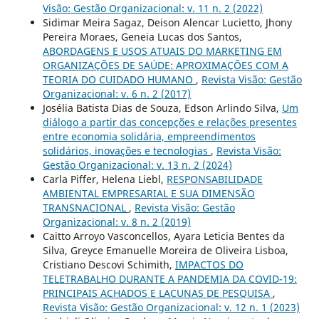
Visão: Gestão Organizacional: v. 11 n. 2 (2022)
Sidimar Meira Sagaz, Deison Alencar Lucietto, Jhony
Pereira Moraes, Geneia Lucas dos Santos,
ABORDAGENS E USOS ATUAIS DO MARKETING EM
ORGANIZAÇÕES DE SAÚDE: APROXIMAÇÕES COM A
TEORIA DO CUIDADO HUMANO
,
Revista Visão: Gestão
Organizacional: v. 6 n. 2 (2017)
Josélia Batista Dias de Souza, Edson Arlindo Silva,
Um
diálogo a partir das concepções e relações presentes
entre economia solidária, empreendimentos
solidários, inovações e tecnologias
,
Revista Visão:
Gestão Organizacional: v. 13 n. 2 (2024)
Carla Piffer, Helena Liebl,
RESPONSABILIDADE
AMBIENTAL EMPRESARIAL E SUA DIMENSÃO
TRANSNACIONAL
,
Revista Visão: Gestão
Organizacional: v. 8 n. 2 (2019)
Caitto Arroyo Vasconcellos, Ayara Leticia Bentes da
Silva, Greyce Emanuelle Moreira de Oliveira Lisboa,
Cristiano Descovi Schimith,
IMPACTOS DO
TELETRABALHO DURANTE A PANDEMIA DA COVID-19:
PRINCIPAIS ACHADOS E LACUNAS DE PESQUISA
,
Revista Visão: Gestão Organizacional: v. 12 n. 1 (2023)