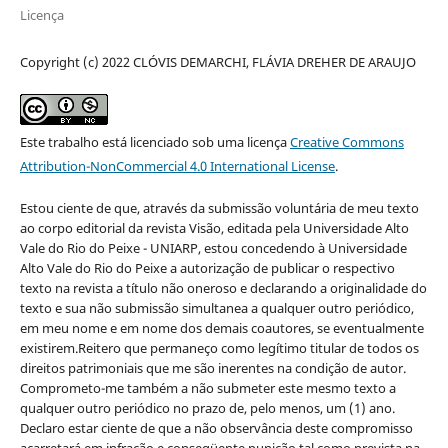
Licença
Copyright (c) 2022 CLÓVIS DEMARCHI, FLÁVIA DREHER DE ARAUJO
Este trabalho está licenciado sob uma licença
Creative Commons
Attribution-NonCommercial 4.0 International License
.
Estou ciente de que, através da submissão voluntária de meu texto
ao corpo editorial da revista Visão, editada pela Universidade Alto
Vale do Rio do Peixe - UNIARP, estou concedendo à Universidade
Alto Vale do Rio do Peixe a autorização de publicar o respectivo
texto na revista a título não oneroso e declarando a originalidade do
texto e sua não submissão simultanea a qualquer outro periódico,
em meu nome e em nome dos demais coautores, se eventualmente
existirem.Reitero que permaneço como legítimo titular de todos os
direitos patrimoniais que me são inerentes na condição de autor.
Comprometo-me também a não submeter este mesmo texto a
qualquer outro periódico no prazo de, pelo menos, um (1) ano.
Declaro estar ciente de que a não observância deste compromisso
acarretará em infração e conseqüente punição tal como prevista na