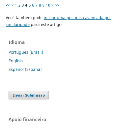
<<
<
1
2
3
4
5
6
7
8
9
10
>
>>
Você também pode
iniciar uma pesquisa avançada por
similaridade
para este artigo.
Idioma
Português (Brasil)
English
Español (España)
Enviar Submissão
Apoio financeiro