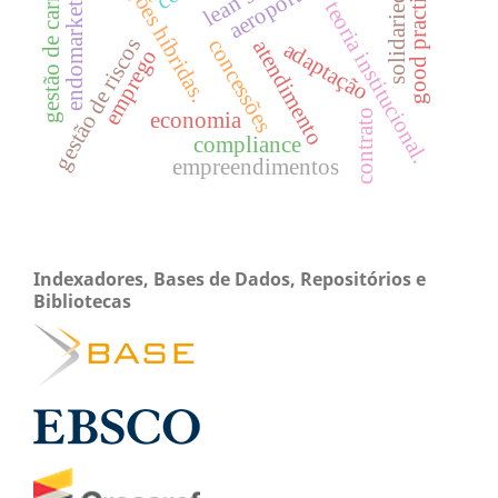
organizações híbridas.
gestão de carreiras
solidariedade
good practices
endomarketing
teoria institucional.
gestão de riscos
concessões
atendimento
adaptação
emprego
contrato
economia
compliance
empreendimentos
Indexadores, Bases de Dados, Repositórios e
Bibliotecas