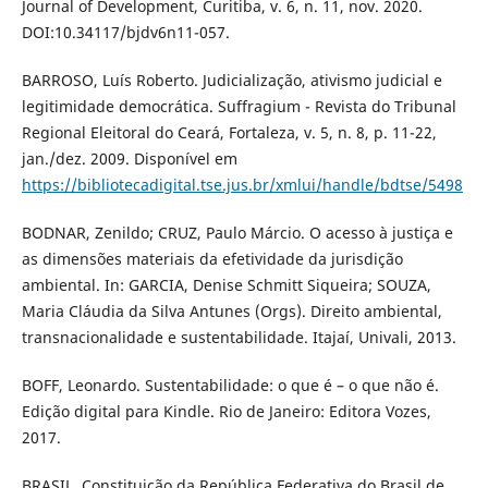
Journal of Development, Curitiba, v. 6, n. 11, nov. 2020.
DOI:10.34117/bjdv6n11-057.
BARROSO, Luís Roberto. Judicialização, ativismo judicial e
legitimidade democrática. Suffragium - Revista do Tribunal
Regional Eleitoral do Ceará, Fortaleza, v. 5, n. 8, p. 11-22,
jan./dez. 2009. Disponível em
https://bibliotecadigital.tse.jus.br/xmlui/handle/bdtse/5498
BODNAR, Zenildo; CRUZ, Paulo Márcio. O acesso à justiça e
as dimensões materiais da efetividade da jurisdição
ambiental. In: GARCIA, Denise Schmitt Siqueira; SOUZA,
Maria Cláudia da Silva Antunes (Orgs). Direito ambiental,
transnacionalidade e sustentabilidade. Itajaí, Univali, 2013.
BOFF, Leonardo. Sustentabilidade: o que é – o que não é.
Edição digital para Kindle. Rio de Janeiro: Editora Vozes,
2017.
BRASIL, Constituição da República Federativa do Brasil de