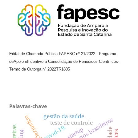
Edital de Chamada Pública FAPESC nº 21/2022
-
Programa
de
Apoio e
Incentivo à Consolidação de Periódicos
Científicos
-
Termo de Outorga nº
2022TR1805
Palavras-chave
gestão da saúde
aeroportos brasileiros
teste de controle
covid-19.
lean startup