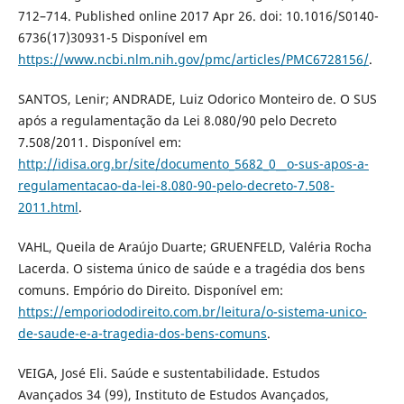
712–714. Published online 2017 Apr 26. doi: 10.1016/S0140-
6736(17)30931-5 Disponível em
https://www.ncbi.nlm.nih.gov/pmc/articles/PMC6728156/
.
SANTOS, Lenir; ANDRADE, Luiz Odorico Monteiro de. O SUS
após a regulamentação da Lei 8.080/90 pelo Decreto
7.508/2011. Disponível em:
http://idisa.org.br/site/documento_5682_0__o-sus-apos-a-
regulamentacao-da-lei-8.080-90-pelo-decreto-7.508-
2011.html
.
VAHL, Queila de Araújo Duarte; GRUENFELD, Valéria Rocha
Lacerda. O sistema único de saúde e a tragédia dos bens
comuns. Empório do Direito. Disponível em:
https://emporiododireito.com.br/leitura/o-sistema-unico-
de-saude-e-a-tragedia-dos-bens-comuns
.
VEIGA, José Eli. Saúde e sustentabilidade. Estudos
Avançados 34 (99), Instituto de Estudos Avançados,