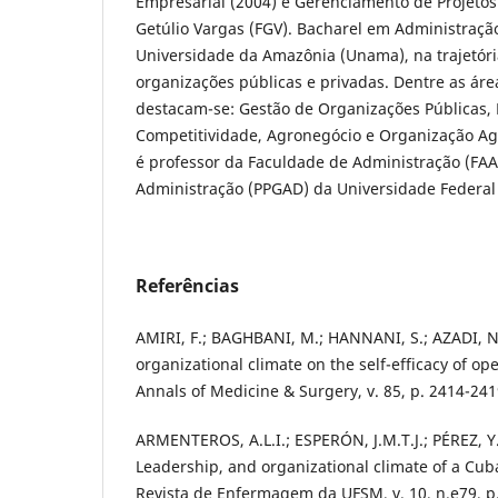
Empresarial (2004) e Gerenciamento de Projetos
Getúlio Vargas (FGV). Bacharel em Administração
Universidade da Amazônia (Unama), na trajetóri
organizações públicas e privadas. Dentre as áre
destacam-se: Gestão de Organizações Públicas, 
Competitividade, Agronegócio e Organização Ag
é professor da Faculdade de Administração (FA
Administração (PPGAD) da Universidade Federal 
Referências
AMIRI, F.; BAGHBANI, M.; HANNANI, S.; AZADI, N
organizational climate on the self-efficacy of o
Annals of Medicine & Surgery, v. 85, p. 2414-241
ARMENTEROS, A.L.I.; ESPERÓN, J.M.T.J.; PÉREZ, Y
Leadership, and organizational climate of a Cuba
Revista de Enfermagem da UFSM, v. 10, n.e79, p.