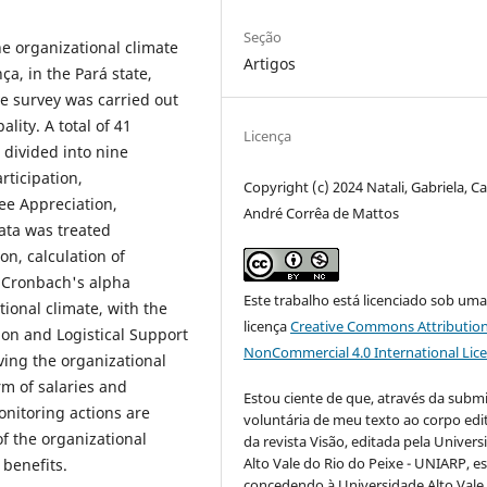
Seção
he organizational climate
Artigos
ça, in the Pará state,
ve survey was carried out
lity. A total of 41
Licença
 divided into nine
rticipation,
Copyright (c) 2024 Natali, Gabriela, Ca
ee Appreciation,
André Corrêa de Mattos
ata was treated
on, calculation of
d Cronbach's alpha
Este trabalho está licenciado sob um
ional climate, with the
licença
Creative Commons Attribution
on and Logistical Support
NonCommercial 4.0 International Lic
ving the organizational
m of salaries and
Estou ciente de que, através da subm
monitoring actions are
voluntária de meu texto ao corpo edit
f the organizational
da revista Visão, editada pela Univer
Alto Vale do Rio do Peixe - UNIARP, e
benefits.
concedendo à Universidade Alto Vale