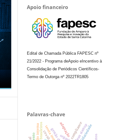
Apoio financeiro
Edital de Chamada Pública FAPESC nº
21/2022
-
Programa de
Apoio e
Incentivo à
Consolidação de Periódicos
Científicos
-
Termo de Outorga nº
2022TR1805
Palavras-chave
compliance
adaptação
aeroportos brasileiros
lean startup
solidariedade
teoria institucional.
gestão de riscos
covid-19.