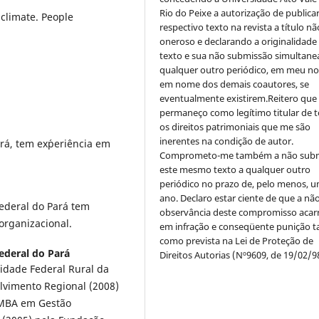
Rio do Peixe a autorização de publica
climate. People
respectivo texto na revista a título nã
oneroso e declarando a originalidade
texto e sua não submissão simultane
qualquer outro periódico, em meu n
em nome dos demais coautores, se
eventualmente existirem.Reitero que
permaneço como legítimo titular de 
os direitos patrimoniais que me são
inerentes na condição de autor.
rá, tem ex´periência em
Comprometo-me também a não sub
este mesmo texto a qualquer outro
periódico no prazo de, pelo menos, u
ano. Declaro estar ciente de que a nã
ederal do Pará tem
observância deste compromisso acar
organizacional.
em infração e conseqüente punição ta
como prevista na Lei de Proteção de
ederal do Pará
Direitos Autorias (Nº9609, de 19/02/9
sidade Federal Rural da
lvimento Regional (2008)
 MBA em Gestão