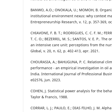
BANWO, A.O.; ONOKALA, U.; MOMOH, B. Organiza
institutional environment nexus: why context mat
Entrepreneurship Research, v. 12, p. 357-369, oc
CHIAVONE, F. B. T.; RODRIGUES, C. C. F. M.; FERR
T. C. O.; BEZERRIL, M. S.; SANTOS, V. E. P.. The o
an intensive care unit: perceptions from the nu
Global, v. 20, n. 62, p. 402-413, apr. 2021.
CHOURASIA, A.; BAHUGUNA, P. C. Relational clim
performance - an empirical investigation in oil a
India. International Journal of Professional Busine
e02576, jun. 2023.
COHEN, J. Statistical power analysis for the beha
Taylor & Francis, 1988.
CORRAR, L. J.; PAULO, E.; DIAS FILHO, J. M. Alph