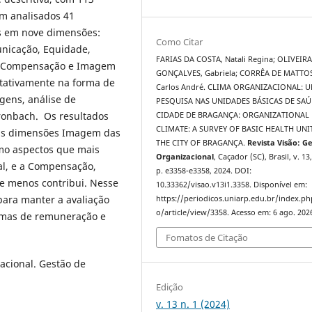
m analisados 41
os em nove dimensões:
Como Citar
unicação, Equidade,
FARIAS DA COSTA, Natali Regina; OLIVEIR
or, Compensação e Imagem
GONÇALVES, Gabriela; CORRÊA DE MATTOS
itativamente na forma de
Carlos André. CLIMA ORGANIZACIONAL: 
agens, análise de
PESQUISA NAS UNIDADES BÁSICAS DE SAÚ
Cronbach. Os resultados
CIDADE DE BRAGANÇA: ORGANIZATIONAL
CLIMATE: A SURVEY OF BASIC HEALTH UNI
 as dimensões Imagem das
THE CITY OF BRAGANÇA.
Revista Visão: G
omo aspectos que mais
Organizacional
, Caçador (SC), Brasil, v. 13,
al, e a Compensação,
p. e3358-e3358, 2024. DOI:
ue menos contribui. Nesse
10.33362/visao.v13i1.3358. Disponível em:
ara manter a avaliação
https://periodicos.uniarp.edu.br/index.ph
o/article/view/3358. Acesso em: 6 ago. 202
ormas de remuneração e
Fomatos de Citação
acional. Gestão de
Edição
v. 13 n. 1 (2024)