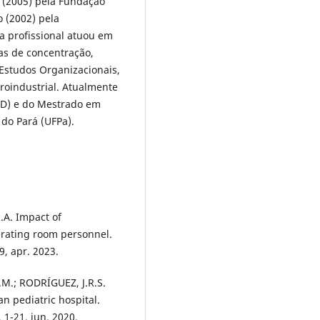
 (2005) pela Fundação
 (2002) pela
a profissional atuou em
as de concentração,
Estudos Organizacionais,
roindustrial. Atualmente
AD) e do Mestrado em
do Pará (UFPa).
.A. Impact of
perating room personnel.
9, apr. 2023.
.M.; RODRÍGUEZ, J.R.S.
n pediatric hospital.
 1-21, jun. 2020.