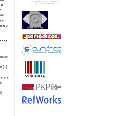
r o
o
 do
a a
ome e
todos
meter
m (1)
o
retará
l
8).