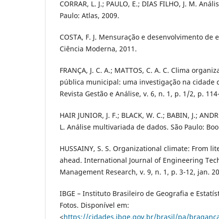
CORRAR, L. J.; PAULO, E.; DIAS FILHO, J. M. Análi
Paulo: Atlas, 2009.
COSTA, F. J. Mensuração e desenvolvimento de es
Ciência Moderna, 2011.
FRANÇA, J. C. A.; MATTOS, C. A. C. Clima organiz
pública municipal: uma investigação na cidade d
Revista Gestão e Análise, v. 6, n. 1, p. 1/2, p. 114
HAIR JUNIOR, J. F.; BLACK, W. C.; BABIN, J.; AND
L. Análise multivariada de dados. São Paulo: Bo
HUSSAINY, S. S. Organizational climate: From li
ahead. International Journal of Engineering Te
Management Research, v. 9, n. 1, p. 3-12, jan. 2
IBGE – Instituto Brasileiro de Geografia e Estatís
Fotos. Disponível em:
<
https://cidades.ibge.gov.br/brasil/pa/braganca