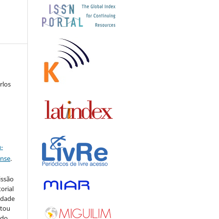
rlos
a
-
ense
.
issão
orial
sidade
stou
 do