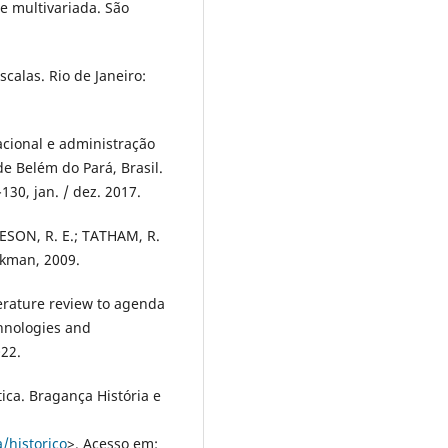
se multivariada. São
calas. Rio de Janeiro:
acional e administração
e Belém do Pará, Brasil.
-130, jan. / dez. 2017.
RESON, R. E.; TATHAM, R.
okman, 2009.
terature review to agenda
chnologies and
022.
tica. Bragança História e
/historico
>. Acesso em: