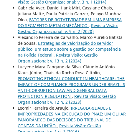
Visão: Gestão Organizacional: v. 3 n. 1 (2014)
Gabriela Aver, Daniel Hank Miri, Cassiane Chais,
Juliana Matte, Paula Patricia Ganzer, Pelayo Munhoz
Olea,
FATORES DE ROTATIVIDADE EM UMA EMPRESA
DO SEGMENTO METALOMECÂNICO
,
Revista Visão:
Gestão Organizacional: v. 9 n. 2 (2020)
Alexandro Pereira de Carvalho, Marco Aurélio Batista
de Sousa,
Estratégias de valorização do servidor
público: um estudo sobre a gestão por competência
na Polícia Federal
,
Revista Visão: Gestão
Organizacional: v. 13 n. 2 (2024)
Lucyene Mara Cangane da Silva, Cláudio Antônio
Klaus Júnior, Thais da Rocha Rosa Cittolin,
PROMOTING ETHICAL CONDUCT IN HEALTHCARE: THE
IMPACT OF COMPLIANCE PROGRAMS UNDER BRAZIL'S
ANTI-CORRUPTION LAW AND GENERAL DATA
PROTECTION REGULATION
,
Revista Visão: Gestão
Organizacional: v. 12 n. 2 (2023)
Leomir Ferreira de Araujo,
IRREGULARIDADES E
IMPROPRIEDADES NA EXECUÇÃO DO PNAE: UM OLHAR
PANORÂMICO DAS DECISÕES DO TRIBUNAL DE
CONTAS DA UNIÃO
,
Revista Visão: Gestão
Organizacional: v. 1 n. 1 (2016)