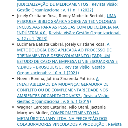
JUDICIALIZAÇÃO DE MEDICAMENTOS
,
Revista Visão:
Gestão Organizacional: v. 11 n. 1 (2022)
Josely Cristiane Rosa, Roney Modesto Bertoldi,
UMA
PESQUISA BIBLIOGRÁFICA SOBRE AS TECNOLOGIAS
INCLUSIVAS PARA AS PESSOAS COM DEFICIÊNCIA NA
INDÚSTRIA 4.0
,
Revista Visão: Gestão Organizacional:
v. 12 n. 1 (2023)
Lucimara Batista Cabral, Josely Cristiane Rosa,
A
METODOLOGIA DISC APLICADA AO PROCESSO DE
TREINAMENTO E DESENVOLVIMENTO (T&D): UM
ESTUDO DE CASO NA EMPRESA LINIE ESQUADRIAS E
VIDROS – BRUSQUE/SC
,
Revista Visão: Gestão
Organizacional: v. 10 n. 1 (2021)
Noemi Bonina, Jofrina Zinaenda Patrício,
A
INEVITABILIDADE DA MUDANÇA: GERADORA DE
CONFLITO OU DE COMPLEMENTARIEDADE NOS
AMBIENTES ORGANIZACIONAIS?
,
Revista Visão:
Gestão Organizacional: v. 8 n. 1 (2019)
Wagner Cardoso Catarina, Nilo Otani, Jactania
Marques Muller,
COMPROMETIMENTO NA
METALÚRGICA IANY LTDA. NA PERCEPÇÃO DOS
COLABORADORES VINCULADOS À PRODUÇÃO
,
Revista