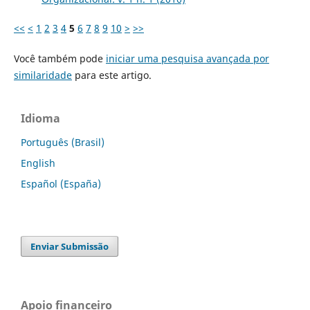
<<
<
1
2
3
4
5
6
7
8
9
10
>
>>
Você também pode
iniciar uma pesquisa avançada por
similaridade
para este artigo.
Idioma
Português (Brasil)
English
Español (España)
Enviar Submissão
Apoio financeiro