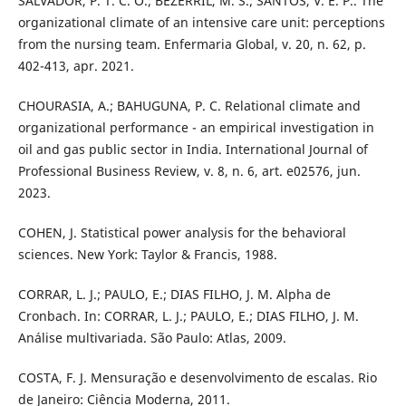
SALVADOR, P. T. C. O.; BEZERRIL, M. S.; SANTOS, V. E. P.. The
organizational climate of an intensive care unit: perceptions
from the nursing team. Enfermaria Global, v. 20, n. 62, p.
402-413, apr. 2021.
CHOURASIA, A.; BAHUGUNA, P. C. Relational climate and
organizational performance - an empirical investigation in
oil and gas public sector in India. International Journal of
Professional Business Review, v. 8, n. 6, art. e02576, jun.
2023.
COHEN, J. Statistical power analysis for the behavioral
sciences. New York: Taylor & Francis, 1988.
CORRAR, L. J.; PAULO, E.; DIAS FILHO, J. M. Alpha de
Cronbach. In: CORRAR, L. J.; PAULO, E.; DIAS FILHO, J. M.
Análise multivariada. São Paulo: Atlas, 2009.
COSTA, F. J. Mensuração e desenvolvimento de escalas. Rio
de Janeiro: Ciência Moderna, 2011.