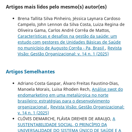
Artigos mais lidos pelo mesmo(s) autor(es)
Brena Tallita Silva Pinheiro, Jéssica Laynara Cardoso
Campelo, John Lennon da Silva Costa, Luiza Regina de
Oliveira Gama, Carlos André Corrêa de Mattos,
Características e desafios na gestão da saúde: um
estudo com gestores de Unidades Básicas de Saúde
no município de Augusto Corrêa - Pa, Brasil
,
Revista
Visão: Gestão Organizacional: v. 14 n. 1 (2025)
Artigos Semelhantes
Adriano Costa Gaspar, Álvaro Freitas Faustino-Dias,
Manoela Morais, Luisa Rhoden Rech,
Análise swot do
endomarketing em uma metalúrgica no norte
brasileiro: estratégias para o desenvolvimento
organizacional
,
Revista Visão: Gestão Organizacional:
v. 14 n. 1 (2025)
CLÓVIS DEMARCHI, FLÁVIA DREHER DE ARAUJO,
A
SUSTENTABILIDADE SOCIAL, O PRINCÍPIO DA
UNIVERSALIDADE DO SISTEMA ÚNICO DE SAÚDE E A