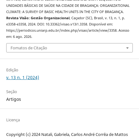
UNIDADES BÁSICAS DE SAÚDE NA CIDADE DE BRAGANÇA: ORGANIZATIONAL
CLIMATE: A SURVEY OF BASIC HEALTH UNITS IN THE CITY OF BRAGANÇA.
Revista Visão: Gestão Organizacional
, Caçador (SC), Brasil, v. 13, n. 1, p.
e3358-e3358, 2024. DOI: 10.33362/visao.v13i1.3358. Disponível em:
https://periodicos.uniarp.edu.br/index.php/visao/article/view/3358. Acesso
em: 6 ago. 2026.
Fomatos de Citação
Edição
v. 13 n. 1 (2024)
Seção
Artigos
Licença
Copyright (c) 2024 Natali, Gabriela, Carlos André Corrêa de Mattos