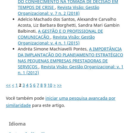
DO CONHECIMENTO NA TOMADA DE DECISÃO EM
TEMPOS DE CRISE
,
Revista Visão: Gestão
Organizacional: v. 7 n. 2 (2018)
Adelcio Machado dos Santos, Alexandre Carvalho
Acosta, Liz Barbara Borghetti, Sandra Mari Gambin
Balbinoti,
A GESTÃO E O PROFISSIONAL DE
COMUNICAÇÃO
,
Revista Visão: Gestão
Organizacional: v. 4 n. 1 (2015)
Andréa Simone Machiavelli Pontes,
A IMPORTÂNCIA
DA IMPLANTAÇÃO DO PLANEJAMENTO ESTRATÉGICO
NAS PEQUENAS EMPRESAS PRESTADORAS DE
SERVIÇOS
,
Revista Visão: Gestão Organizacional: v. 1
n. 1 (2012)
<<
<
1
2
3
4
5
6
7
8
9
10
>
>>
Você também pode
iniciar uma pesquisa avançada por
similaridade
para este artigo.
Idioma