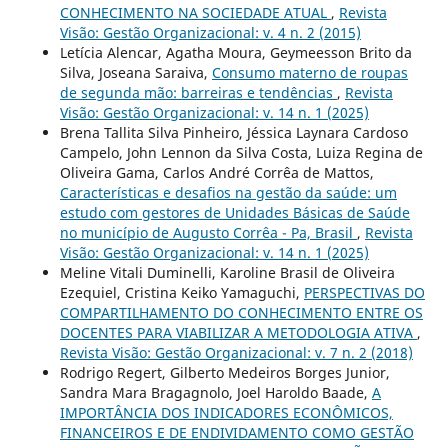
CONHECIMENTO NA SOCIEDADE ATUAL
,
Revista
Visão: Gestão Organizacional: v. 4 n. 2 (2015)
Letícia Alencar, Agatha Moura, Geymeesson Brito da
Silva, Joseana Saraiva,
Consumo materno de roupas
de segunda mão: barreiras e tendências
,
Revista
Visão: Gestão Organizacional: v. 14 n. 1 (2025)
Brena Tallita Silva Pinheiro, Jéssica Laynara Cardoso
Campelo, John Lennon da Silva Costa, Luiza Regina de
Oliveira Gama, Carlos André Corrêa de Mattos,
Características e desafios na gestão da saúde: um
estudo com gestores de Unidades Básicas de Saúde
no município de Augusto Corrêa - Pa, Brasil
,
Revista
Visão: Gestão Organizacional: v. 14 n. 1 (2025)
Meline Vitali Duminelli, Karoline Brasil de Oliveira
Ezequiel, Cristina Keiko Yamaguchi,
PERSPECTIVAS DO
COMPARTILHAMENTO DO CONHECIMENTO ENTRE OS
DOCENTES PARA VIABILIZAR A METODOLOGIA ATIVA
,
Revista Visão: Gestão Organizacional: v. 7 n. 2 (2018)
Rodrigo Regert, Gilberto Medeiros Borges Junior,
Sandra Mara Bragagnolo, Joel Haroldo Baade,
A
IMPORTÂNCIA DOS INDICADORES ECONÔMICOS,
FINANCEIROS E DE ENDIVIDAMENTO COMO GESTÃO