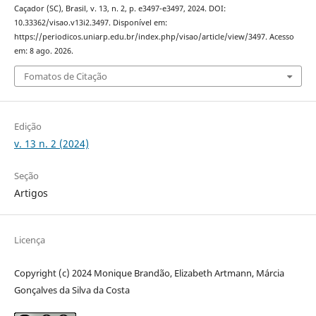
Caçador (SC), Brasil, v. 13, n. 2, p. e3497-e3497, 2024. DOI:
10.33362/visao.v13i2.3497. Disponível em:
https://periodicos.uniarp.edu.br/index.php/visao/article/view/3497. Acesso
em: 8 ago. 2026.
Fomatos de Citação
Edição
v. 13 n. 2 (2024)
Seção
Artigos
Licença
Copyright (c) 2024 Monique Brandão, Elizabeth Artmann, Márcia
Gonçalves da Silva da Costa