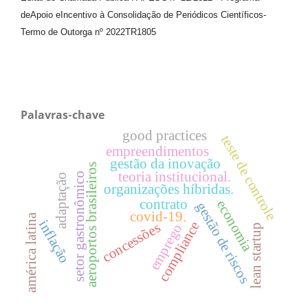
de
Apoio e
Incentivo à Consolidação de Periódicos
Científicos
-
Termo de Outorga nº
2022TR1805
Palavras-chave
good practices
teste de controle
empreendimentos
gestão da inovação
aeroportos brasileiros
teoria institucional.
setor gastronômico
adaptação
organizações híbridas.
contrato
economia
gestão de riscos
covid-19.
américa latina
inflação
compliance
concessões
emprego
lean startup