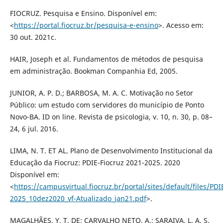
FIOCRUZ. Pesquisa e Ensino. Disponível em:
<
https://portal.fiocruz.br/pesquisa-e-ensino
>. Acesso em:
30 out. 2021c.
HAIR, Joseph et al. Fundamentos de métodos de pesquisa
em administração. Bookman Companhia Ed, 2005.
JUNIOR, A. P. D.; BARBOSA, M. A. C. Motivação no Setor
Público: um estudo com servidores do município de Ponto
Novo-BA. ID on line. Revista de psicologia, v. 10, n. 30, p. 08–
24, 6 jul. 2016.
LIMA, N. T. ET AL. Plano de Desenvolvimento Institucional da
Educação da Fiocruz: PDIE-Fiocruz 2021-2025. 2020
Disponível em:
<
https://campusvirtual.fiocruz.br/portal/sites/default/files/PD
2025_10dez2020_vf-Atualizado_jan21.pdf
>.
MAGALHÃES, Y. T. DE; CARVALHO NETO, A.; SARAIVA, L. A. S.