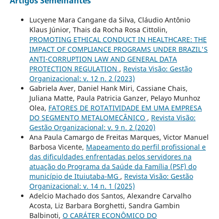
Artigos Semelhantes
Lucyene Mara Cangane da Silva, Cláudio Antônio
Klaus Júnior, Thais da Rocha Rosa Cittolin,
PROMOTING ETHICAL CONDUCT IN HEALTHCARE: THE
IMPACT OF COMPLIANCE PROGRAMS UNDER BRAZIL'S
ANTI-CORRUPTION LAW AND GENERAL DATA
PROTECTION REGULATION
,
Revista Visão: Gestão
Organizacional: v. 12 n. 2 (2023)
Gabriela Aver, Daniel Hank Miri, Cassiane Chais,
Juliana Matte, Paula Patricia Ganzer, Pelayo Munhoz
Olea,
FATORES DE ROTATIVIDADE EM UMA EMPRESA
DO SEGMENTO METALOMECÂNICO
,
Revista Visão:
Gestão Organizacional: v. 9 n. 2 (2020)
Ana Paula Camargo de Freitas Marques, Victor Manuel
Barbosa Vicente,
Mapeamento do perfil profissional e
das dificuldades enfrentadas pelos servidores na
atuação do Programa da Saúde da Família (PSF) do
município de Ituiutaba-MG
,
Revista Visão: Gestão
Organizacional: v. 14 n. 1 (2025)
Adelcio Machado dos Santos, Alexandre Carvalho
Acosta, Liz Barbara Borghetti, Sandra Gambin
Balbinoti,
O CARÁTER ECONÔMICO DO