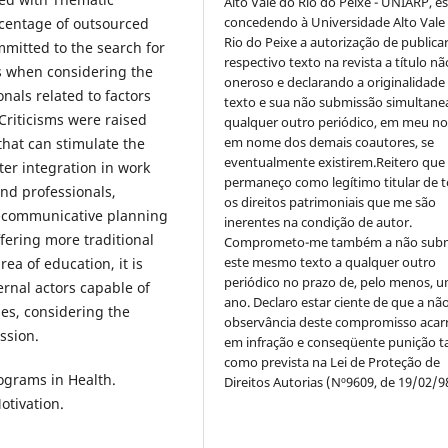
Alto Vale do Rio do Peixe - UNIARP, e
concedendo à Universidade Alto Vale
rcentage of outsourced
Rio do Peixe a autorização de publica
mitted to the search for
respectivo texto na revista a título nã
ts when considering the
oneroso e declarando a originalidade
nals related to factors
texto e sua não submissão simultane
Criticisms were raised
qualquer outro periódico, em meu n
em nome dos demais coautores, se
hat can stimulate the
eventualmente existirem.Reitero que
ter integration in work
permaneço como legítimo titular de 
d professionals,
os direitos patrimoniais que me são
ic-communicative planning
inerentes na condição de autor.
ffering more traditional
Comprometo-me também a não sub
este mesmo texto a qualquer outro
ea of education, it is
periódico no prazo de, pelo menos, u
ernal actors capable of
ano. Declaro estar ciente de que a nã
ies, considering the
observância deste compromisso acar
ssion.
em infração e conseqüente punição ta
como prevista na Lei de Proteção de
ograms in Health.
Direitos Autorias (Nº9609, de 19/02/9
otivation.