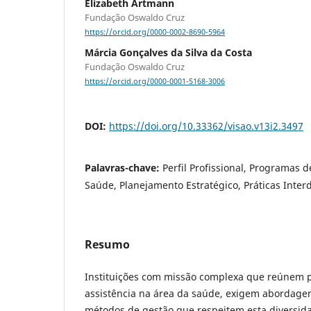
Elizabeth Artmann
Fundação Oswaldo Cruz
https://orcid.org/0000-0002-8690-5964
Márcia Gonçalves da Silva da Costa
Fundação Oswaldo Cruz
https://orcid.org/0000-0001-5168-3006
DOI:
https://doi.org/10.33362/visao.v13i2.3497
Palavras-chave:
Perfil Profissional, Programas
Saúde, Planejamento Estratégico, Práticas Interd
Resumo
Instituições com missão complexa que reúnem p
assistência na área da saúde, exigem abordagens
métodos de gestão que respeitem esta diversid