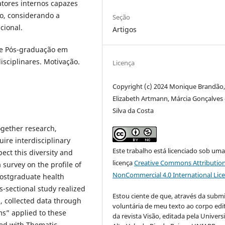
atores internos capazes
o, considerando a
Seção
cional.
Artigos
 de Pós-graduação em
isciplinares. Motivação.
Licença
Copyright (c) 2024 Monique Brandão
Elizabeth Artmann, Márcia Gonçalves
Silva da Costa
ogether research,
uire interdisciplinary
Este trabalho está licenciado sob um
ct this diversity and
licença
Creative Commons Attribution
a survey on the profile of
NonCommercial 4.0 International Lic
ostgraduate health
-sectional study realized
Estou ciente de que, através da subm
h, collected data through
voluntária de meu texto ao corpo edit
ms” applied to these
da revista Visão, editada pela Univer
sed with Thematic