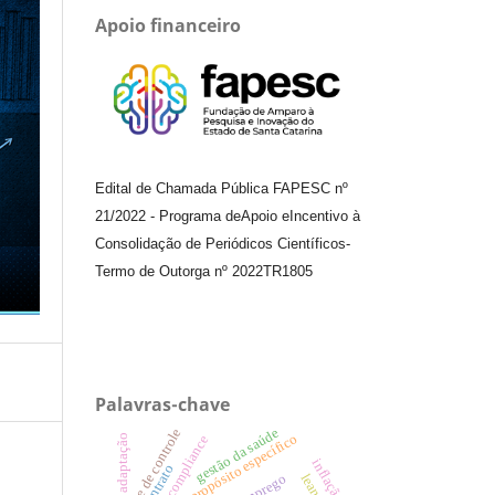
Apoio financeiro
Edital de Chamada Pública FAPESC nº
21/2022
-
Programa de
Apoio e
Incentivo à
Consolidação de Periódicos
Científicos
-
Termo de Outorga nº
2022TR1805
Palavras-chave
gestão da saúde
teste de controle
sociedades de propósito específico
adaptação
compliance
inflação
contrato
emprego