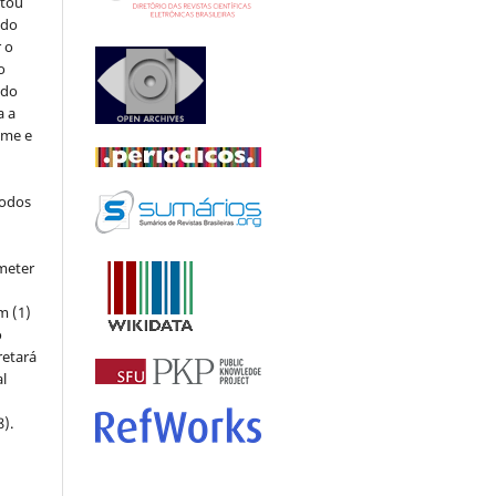
stou
 do
r o
o
 do
a a
ome e
todos
meter
m (1)
o
retará
l
8).