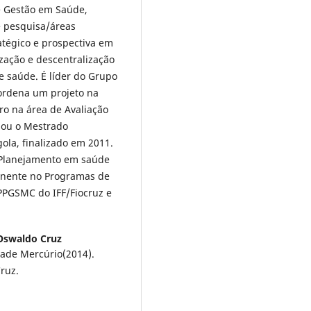
 e Gestão em Saúde,
e pesquisa/áreas
atégico e prospectiva em
ização e descentralização
 saúde. É líder do Grupo
ordena um projeto na
ro na área de Avaliação
nou o Mestrado
la, finalizado em 2011.
 Planejamento em saúde
anente no Programas de
PPGSMC do IFF/Fiocruz e
Oswaldo Cruz
ade Mercúrio(2014).
ruz.