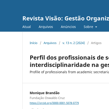
Revista Visão: Gestão Organi
Atual
Arquivos
Anúncios
Sobre
Início
/
Arquivos
/
v. 13 n. 2 (2024)
/
Artigos
Perfil dos profissionais de
interdisciplinaridade na ge
Profile of professionals from academic secretari
Monique Brandão
Fundação Oswaldo Cruz
https://orcid.org/0000-0001-5078-0779