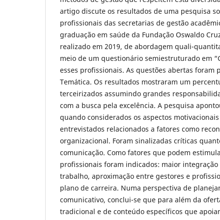
artigo discute os resultados de uma pesquisa so
profissionais das secretarias de gestão acadêm
graduação em saúde da Fundação Oswaldo Cruz.
realizado em 2019, de abordagem quali-quantita
meio de um questionário semiestruturado em “
esses profissionais. As questões abertas foram
Temática. Os resultados mostraram um percentu
terceirizados assumindo grandes responsabilid
com a busca pela excelência. A pesquisa apontou
quando considerados os aspectos motivacionais 
entrevistados relacionados a fatores como reco
organizacional. Foram sinalizadas críticas quan
comunicação. Como fatores que podem estimula
profissionais foram indicados: maior integração
trabalho, aproximação entre gestores e profissio
plano de carreira. Numa perspectiva de planeja
comunicativo, conclui-se que para além da ofer
tradicional e de conteúdo específicos que apoia