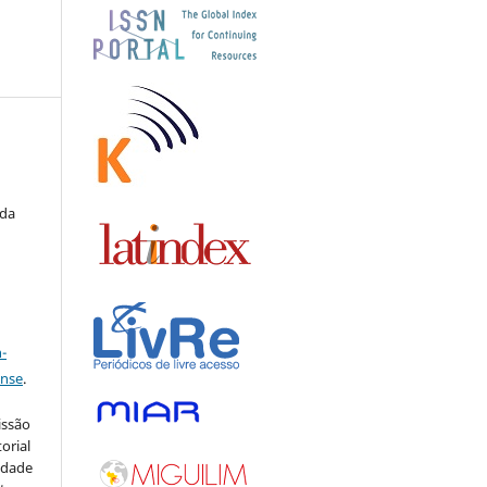
,
 da
a
-
ense
.
issão
orial
sidade