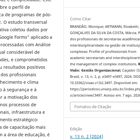
bre o perfil de
ica de programas de pós-
Como Citar
 O estudo transversal
BRANDÃO, Monique; ARTMANN, Elizabeth;
tiva coletou dados por
GONÇALVES DA SILVA DA COSTA, Márcia. Pe
Google Forms” aplicado a
dos profissionais de secretarias acadêmica
 processadas com Análise
interdisciplinaridade na gestão de institui
al considerável de
complexas: Profile of professionals from
academic secretariats and interdisciplinarit
ades, e comprometidos
the management of complex institutions.
R
 resultados positivos
Visão: Gestão Organizacional
, Caçador (S
dos profissionais
Brasil, v. 13, n. 2, p. e3497-e3497, 2024. DOI
nhecimento e clima
10.33362/visao.v13i2.3497. Disponível em:
to à segurança e à
https://periodicos.uniarp.edu.br/index.ph
o/article/view/3497. Acesso em: 7 ago. 202
r a motivação dos
 nos processos de
Fomatos de Citação
nais, infraestrutura e
mento estratégico-
ta de capacitação mais
Edição
m a área de educação, é
v. 13 n. 2 (2024)