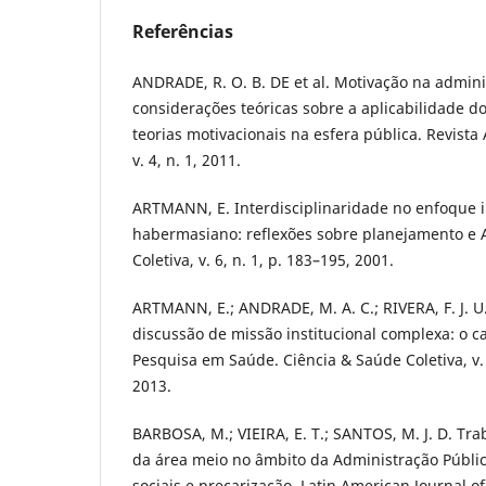
Referências
ANDRADE, R. O. B. DE et al. Motivação na admini
considerações teóricas sobre a aplicabilidade d
teorias motivacionais na esfera pública. Revista
v. 4, n. 1, 2011.
ARTMANN, E. Interdisciplinaridade no enfoque i
habermasiano: reflexões sobre planejamento e 
Coletiva, v. 6, n. 1, p. 183–195, 2001.
ARTMANN, E.; ANDRADE, M. A. C.; RIVERA, F. J. U
discussão de missão institucional complexa: o c
Pesquisa em Saúde. Ciência & Saúde Coletiva, v. 1
2013.
BARBOSA, M.; VIEIRA, E. T.; SANTOS, M. J. D. Tra
da área meio no âmbito da Administração Públic
sociais e precarização. Latin American Journal