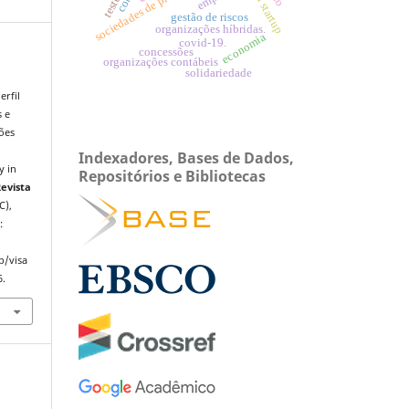
lean startup
gestão de riscos
organizações híbridas.
economia
covid-19.
concessões
organizações contábeis
solidariedade
rfil
s e
ções
Indexadores, Bases de Dados,
y in
Repositórios e Bibliotecas
evista
C),
:
p/visa
6.