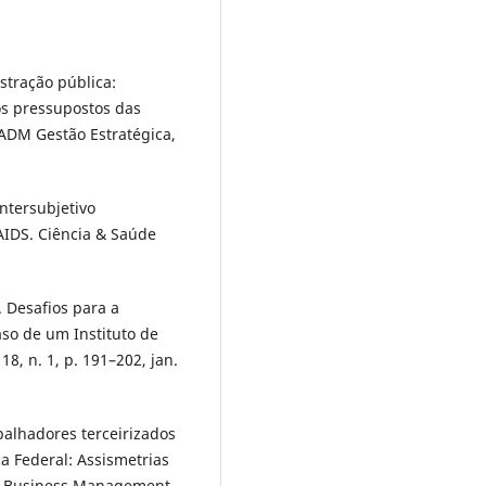
stração pública:
os pressupostos das
 ADM Gestão Estratégica,
ntersubjetivo
AIDS. Ciência & Saúde
. Desafios para a
aso de um Instituto de
8, n. 1, p. 191–202, jan.
balhadores terceirizados
a Federal: Assismetrias
 of Business Management,