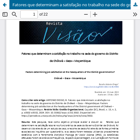
Fatores que determinam a satisfação no trabalho na sede do governo do Distrito de Chókwè – Gaza – Moçambique