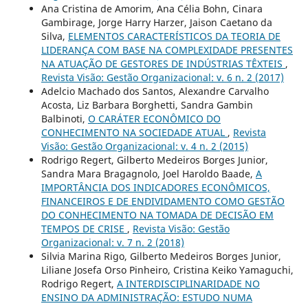
Ana Cristina de Amorim, Ana Célia Bohn, Cinara
Gambirage, Jorge Harry Harzer, Jaison Caetano da
Silva,
ELEMENTOS CARACTERÍSTICOS DA TEORIA DE
LIDERANÇA COM BASE NA COMPLEXIDADE PRESENTES
NA ATUAÇÃO DE GESTORES DE INDÚSTRIAS TÊXTEIS
,
Revista Visão: Gestão Organizacional: v. 6 n. 2 (2017)
Adelcio Machado dos Santos, Alexandre Carvalho
Acosta, Liz Barbara Borghetti, Sandra Gambin
Balbinoti,
O CARÁTER ECONÔMICO DO
CONHECIMENTO NA SOCIEDADE ATUAL
,
Revista
Visão: Gestão Organizacional: v. 4 n. 2 (2015)
Rodrigo Regert, Gilberto Medeiros Borges Junior,
Sandra Mara Bragagnolo, Joel Haroldo Baade,
A
IMPORTÂNCIA DOS INDICADORES ECONÔMICOS,
FINANCEIROS E DE ENDIVIDAMENTO COMO GESTÃO
DO CONHECIMENTO NA TOMADA DE DECISÃO EM
TEMPOS DE CRISE
,
Revista Visão: Gestão
Organizacional: v. 7 n. 2 (2018)
Silvia Marina Rigo, Gilberto Medeiros Borges Junior,
Liliane Josefa Orso Pinheiro, Cristina Keiko Yamaguchi,
Rodrigo Regert,
A INTERDISCIPLINARIDADE NO
ENSINO DA ADMINISTRAÇÃO: ESTUDO NUMA