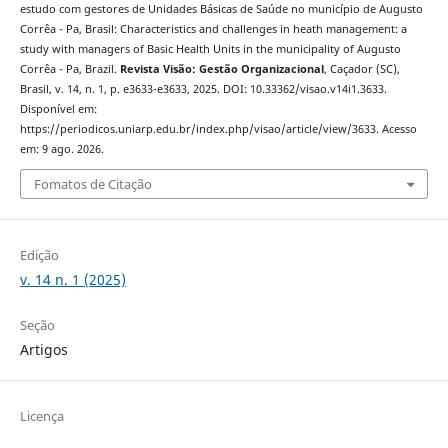
estudo com gestores de Unidades Básicas de Saúde no município de Augusto
Corrêa - Pa, Brasil: Characteristics and challenges in heath management: a
study with managers of Basic Health Units in the municipality of Augusto
Corrêa - Pa, Brazil.
Revista Visão: Gestão Organizacional
, Caçador (SC),
Brasil, v. 14, n. 1, p. e3633-e3633, 2025. DOI: 10.33362/visao.v14i1.3633.
Disponível em:
https://periodicos.uniarp.edu.br/index.php/visao/article/view/3633. Acesso
em: 9 ago. 2026.
Fomatos de Citação
Edição
v. 14 n. 1 (2025)
Seção
Artigos
Licença