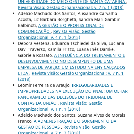
UNIVERSIDADE DO MEIO OESTE DE SANTA CATARINA
,
Revista Visão: Gestão Organizacional: v. 7 n. 1 (2018)
Adelcio Machado dos Santos, Alexandre Carvalho
Acosta, Liz Barbara Borghetti, Sandra Mari Gambin
Balbinoti,
A GESTÃO E O PROFISSIONAL DE
COMUNICAÇÃO
,
Revista Visão: Gestão
Organizacional: v. 4 n. 1 (2015)
Debora Vestena, Eduarda Tschiedel da Silva, Luciana
Davi Traverso, Kamila Frizzo, Luana Inês Damke,
Gabriela Rossato,
A INFLUÊNCIA DO TREINAMENTO E
DESENVOLVIMENTO NO DESEMPENHO DE UMA
EMPRESA DE VAREJO: UM ESTUDO NA ENY CALÇADOS
LTDA
,
Revista Visão: Gestão Organizacional: v. 7 n. 1
(2018)
Leomir Ferreira de Araujo,
IRREGULARIDADES E
IMPROPRIEDADES NA EXECUÇÃO DO PNAE: UM OLHAR
PANORÂMICO DAS DECISÕES DO TRIBUNAL DE
CONTAS DA UNIÃO
,
Revista Visão: Gestão
Organizacional: v. 1 n. 1 (2016)
Adelcio Machado dos Santos, Suzana Alves de Morais
Franco,
A ADMINISTRAÇÃO E O SURGIMENTO DA
GESTÃO DE PESSOAS
,
Revista Visão: Gestão
Organizacional: v. 7 n. 2 (2018)