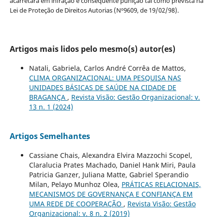
acarretará em infração e conseqüente punição tal como prevista na
Lei de Proteção de Direitos Autorias (Nº9609, de 19/02/98).
Artigos mais lidos pelo mesmo(s) autor(es)
Natali, Gabriela, Carlos André Corrêa de Mattos,
CLIMA ORGANIZACIONAL: UMA PESQUISA NAS
UNIDADES BÁSICAS DE SAÚDE NA CIDADE DE
BRAGANÇA
,
Revista Visão: Gestão Organizacional: v.
13 n. 1 (2024)
Artigos Semelhantes
Cassiane Chais, Alexandra Elvira Mazzochi Scopel,
Claralucia Prates Machado, Daniel Hank Miri, Paula
Patricia Ganzer, Juliana Matte, Gabriel Sperandio
Milan, Pelayo Munhoz Olea,
PRÁTICAS RELACIONAIS,
MECANISMOS DE GOVERNANÇA E CONFIANÇA EM
UMA REDE DE COOPERAÇÃO
,
Revista Visão: Gestão
Organizacional: v. 8 n. 2 (2019)