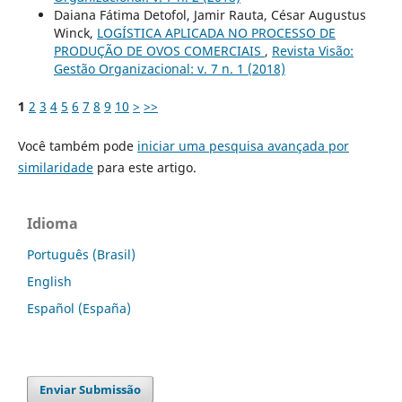
Daiana Fátima Detofol, Jamir Rauta, César Augustus
Winck,
LOGÍSTICA APLICADA NO PROCESSO DE
PRODUÇÃO DE OVOS COMERCIAIS
,
Revista Visão:
Gestão Organizacional: v. 7 n. 1 (2018)
1
2
3
4
5
6
7
8
9
10
>
>>
Você também pode
iniciar uma pesquisa avançada por
similaridade
para este artigo.
Idioma
Português (Brasil)
English
Español (España)
Enviar Submissão