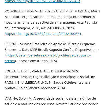
https://doi.org/10.1590/S1679-45082015GS3453
.
RODRIGUES, Filipe M. A.; PEREIRA, Rui P. G.; MARTINS, Maria
M. Cultura organizacional para a mudança num contexto
hospitalar: uma perspectiva de enfermagem. Acta Paulista
de Enfermagem, v. 36, art. eAPE00551, 2023.
https://doi.org/10.37689/acta-ape/2023AO00551
.
SEBRAE – Serviço Brasileiro de Apoio às Micro e Pequenas
Empresas. Data MPE Brasil: Augusto Corrêa. Disponível em:
<
https://datampe.sebrae.com.br/profile/geo/augusto-
correa
>. Acesso em: 07 ago. 2024.
SOUZA, L. E. P. F, VIANA, A. L. D. Gestão do SUS:
descentralização, regionalização e participação social. In:
PAIM, J. S.; ALMEIDA-FILHO, N. Saúde Coletiva: teoria e
prática. Rio de Janeiro: Medbook, 2014.
VIANNA, Solon M. A seguridade social, o sistema único de
saúde e a partilha dos recursos. Revista Saúde e Sociedade,