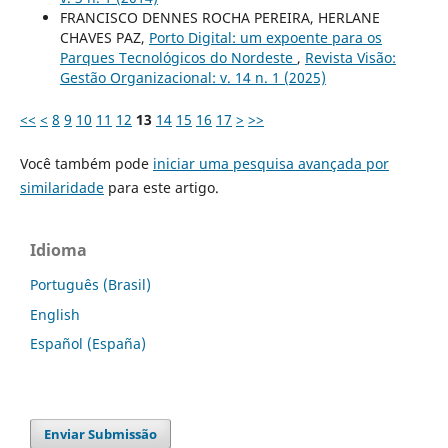
FRANCISCO DENNES ROCHA PEREIRA, HERLANE
CHAVES PAZ,
Porto Digital: um expoente para os
Parques Tecnológicos do Nordeste
,
Revista Visão:
Gestão Organizacional: v. 14 n. 1 (2025)
<<
<
8
9
10
11
12
13
14
15
16
17
>
>>
Você também pode
iniciar uma pesquisa avançada por
similaridade
para este artigo.
Idioma
Português (Brasil)
English
Español (España)
Enviar Submissão