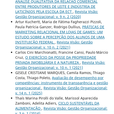
ANÁLISE QUALITATIVA DA RELAÇÃO COMERCIAL
ENTRE PRODUTORES DE LEITE E INDÚSTRIA DE
LATICÍNIOS PELA ESCOLA DA ECT
,
Revista Visão:
Gestão Organizacional: v. 9 n. 2 (2020)
Artur Kuchertt, Maria de Fátima Fagherazzi Pizzoli,
Paula Patrícia Ganzer, Rodrigo Dullius,
PRÁTICAS DE
MARKETING RELACIONAL EM LOJAS DE GAMES: UM
ESTUDO SOBRE A PERCEPÇÃO DOS ALUNOS DE UMA
INSTITUIÇÃO FEDERAL
,
Revista Visão: Gestão
Organizacional: v. 10 n. 2 (2021)
Carlos Cini Marchionatti, Francine Cansi, Paulo Márcio
Cruz,
O EXERCÍCIO DA POSSE DA PROPRIEDADE
PRIVADA IMOBILIÁRIA E A NATUREZA
,
Revista Visão:
Gestão Organizacional: v. 10 n. 1 (2021)
GISELE CRISTIANE MARQUES, Camila Ramos, Thiago
Costa, Thiago Poleto,
Avaliação de desempenho por
competências: instrumento de transparência e gestão
organizacional
,
Revista Visão: Gestão Organizacional:
v. 14 n. 1 (2025)
Thaís Marina Pirolli do Valle, Marissol Aparecida
Zamboni, Adelita Adiers,
CICLO SUSTENTÁVEL DA
ALIMENTAÇÃO
,
Revista Visão: Gestão Organizacional:
v. 3 n. 1 (2014)