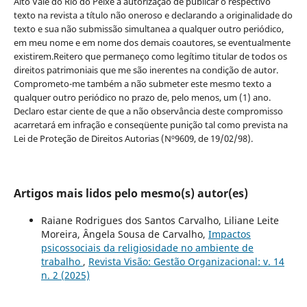
Alto Vale do Rio do Peixe a autorização de publicar o respectivo
texto na revista a título não oneroso e declarando a originalidade do
texto e sua não submissão simultanea a qualquer outro periódico,
em meu nome e em nome dos demais coautores, se eventualmente
existirem.Reitero que permaneço como legítimo titular de todos os
direitos patrimoniais que me são inerentes na condição de autor.
Comprometo-me também a não submeter este mesmo texto a
qualquer outro periódico no prazo de, pelo menos, um (1) ano.
Declaro estar ciente de que a não observância deste compromisso
acarretará em infração e conseqüente punição tal como prevista na
Lei de Proteção de Direitos Autorias (Nº9609, de 19/02/98).
Artigos mais lidos pelo mesmo(s) autor(es)
Raiane Rodrigues dos Santos Carvalho, Liliane Leite
Moreira, Ângela Sousa de Carvalho,
Impactos
psicossociais da religiosidade no ambiente de
trabalho
,
Revista Visão: Gestão Organizacional: v. 14
n. 2 (2025)