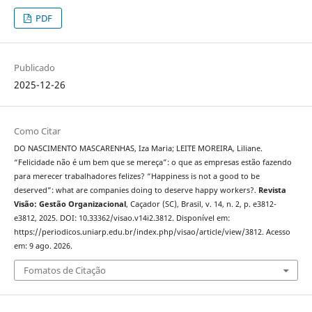
PDF
Publicado
2025-12-26
Como Citar
DO NASCIMENTO MASCARENHAS, Iza Maria; LEITE MOREIRA, Liliane.
“Felicidade não é um bem que se mereça”: o que as empresas estão fazendo
para merecer trabalhadores felizes? “Happiness is not a good to be
deserved”: what are companies doing to deserve happy workers?.
Revista
Visão: Gestão Organizacional
, Caçador (SC), Brasil, v. 14, n. 2, p. e3812-
e3812, 2025. DOI: 10.33362/visao.v14i2.3812. Disponível em:
https://periodicos.uniarp.edu.br/index.php/visao/article/view/3812. Acesso
em: 9 ago. 2026.
Fomatos de Citação