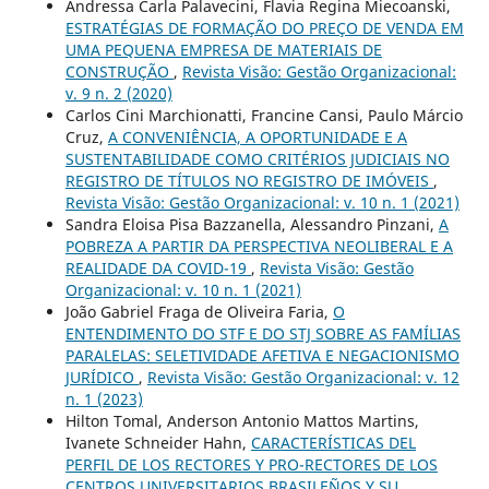
Andressa Carla Palavecini, Flavia Regina Miecoanski,
ESTRATÉGIAS DE FORMAÇÃO DO PREÇO DE VENDA EM
UMA PEQUENA EMPRESA DE MATERIAIS DE
CONSTRUÇÃO
,
Revista Visão: Gestão Organizacional:
v. 9 n. 2 (2020)
Carlos Cini Marchionatti, Francine Cansi, Paulo Márcio
Cruz,
A CONVENIÊNCIA, A OPORTUNIDADE E A
SUSTENTABILIDADE COMO CRITÉRIOS JUDICIAIS NO
REGISTRO DE TÍTULOS NO REGISTRO DE IMÓVEIS
,
Revista Visão: Gestão Organizacional: v. 10 n. 1 (2021)
Sandra Eloisa Pisa Bazzanella, Alessandro Pinzani,
A
POBREZA A PARTIR DA PERSPECTIVA NEOLIBERAL E A
REALIDADE DA COVID-19
,
Revista Visão: Gestão
Organizacional: v. 10 n. 1 (2021)
João Gabriel Fraga de Oliveira Faria,
O
ENTENDIMENTO DO STF E DO STJ SOBRE AS FAMÍLIAS
PARALELAS: SELETIVIDADE AFETIVA E NEGACIONISMO
JURÍDICO
,
Revista Visão: Gestão Organizacional: v. 12
n. 1 (2023)
Hilton Tomal, Anderson Antonio Mattos Martins,
Ivanete Schneider Hahn,
CARACTERÍSTICAS DEL
PERFIL DE LOS RECTORES Y PRO-RECTORES DE LOS
CENTROS UNIVERSITARIOS BRASILEÑOS Y SU