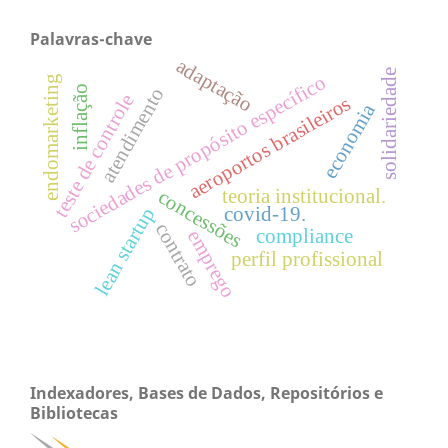
Palavras-chave
adaptação
solidariedade
sociedades de propósito específico
endomarketing
inflação
atendimento
teste de controle
aeroportos brasileiros
economia
teoria institucional.
concessões
covid-19.
lean startup
contrato
compliance
emprego
perfil profissional
Indexadores, Bases de Dados, Repositórios e
Bibliotecas