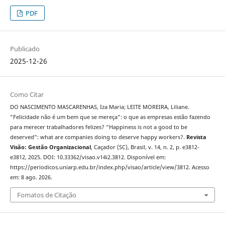
PDF
Publicado
2025-12-26
Como Citar
DO NASCIMENTO MASCARENHAS, Iza Maria; LEITE MOREIRA, Liliane.
“Felicidade não é um bem que se mereça”: o que as empresas estão fazendo
para merecer trabalhadores felizes? “Happiness is not a good to be
deserved”: what are companies doing to deserve happy workers?.
Revista
Visão: Gestão Organizacional
, Caçador (SC), Brasil, v. 14, n. 2, p. e3812-
e3812, 2025. DOI: 10.33362/visao.v14i2.3812. Disponível em:
https://periodicos.uniarp.edu.br/index.php/visao/article/view/3812. Acesso
em: 8 ago. 2026.
Fomatos de Citação