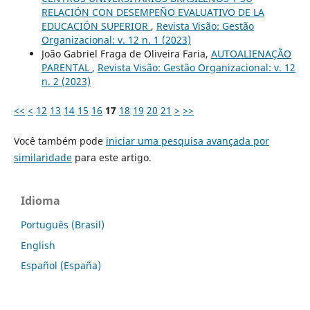
RELACIÓN CON DESEMPEÑO EVALUATIVO DE LA
EDUCACIÓN SUPERIOR
,
Revista Visão: Gestão
Organizacional: v. 12 n. 1 (2023)
João Gabriel Fraga de Oliveira Faria,
AUTOALIENAÇÃO
PARENTAL
,
Revista Visão: Gestão Organizacional: v. 12
n. 2 (2023)
<<
<
12
13
14
15
16
17
18
19
20
21
>
>>
Você também pode
iniciar uma pesquisa avançada por
similaridade
para este artigo.
Idioma
Português (Brasil)
English
Español (España)