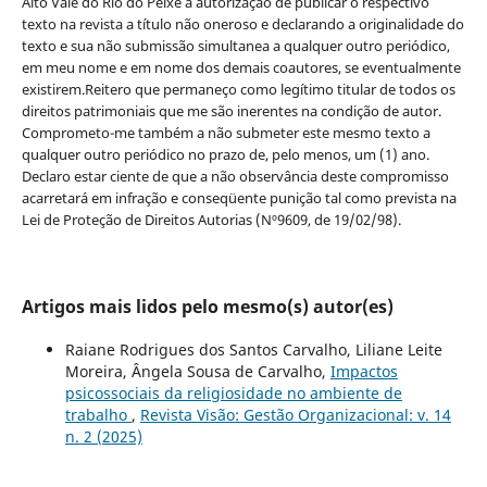
Alto Vale do Rio do Peixe a autorização de publicar o respectivo
texto na revista a título não oneroso e declarando a originalidade do
texto e sua não submissão simultanea a qualquer outro periódico,
em meu nome e em nome dos demais coautores, se eventualmente
existirem.Reitero que permaneço como legítimo titular de todos os
direitos patrimoniais que me são inerentes na condição de autor.
Comprometo-me também a não submeter este mesmo texto a
qualquer outro periódico no prazo de, pelo menos, um (1) ano.
Declaro estar ciente de que a não observância deste compromisso
acarretará em infração e conseqüente punição tal como prevista na
Lei de Proteção de Direitos Autorias (Nº9609, de 19/02/98).
Artigos mais lidos pelo mesmo(s) autor(es)
Raiane Rodrigues dos Santos Carvalho, Liliane Leite
Moreira, Ângela Sousa de Carvalho,
Impactos
psicossociais da religiosidade no ambiente de
trabalho
,
Revista Visão: Gestão Organizacional: v. 14
n. 2 (2025)