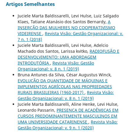
Artigos Semelhantes
Juciele Marta Baldissarelli, Levi Hulse, Luiz Salgado
Klaes, Tatiane Atanásio dos Santos Bernardy,
A
INSERÇÃO DAS MULHERES NO COOPERATIVISMO
VIDEIRENSE
,
Revista Visão: Gestão Organizacional: v.
7 n. 1 (2018)
Juciele Marta Baldissarelli, Levi Hulse, Adelcio
Machado dos Santos, Larissa kvitko,
RADIOFUSÃO E
DESENVOLVIMENTO: UMA ABORDAGEM
INTRODUTÓRIA
,
Revista Visão: Gestão
Organizacional: v. 8 n. 1 (2019)
Bruna Antunes da Silva, César Augustus Winck,
EVOLUÇÃO DA QUANTIDADE DE MÁQUINAS E
IMPLEMENTOS AGRÍCOLAS NAS PROPRIEDADES
RURAIS BRASILEIRAS (1960-2017)
,
Revista Visão:
Gestão Organizacional: v. 8 n. 1 (2019)
Juciele Marta Baldissarelli, Aline Henke, Levi Hulse,
Leonardo Passarin,
PRESENÇA DE ACADÊMICAS EM
CURSOS PREDOMINANTEMENTE MASCULINOS EM
UMA UNIVERSIDADE CATARINENSE
,
Revista Visão:
Gestão Organizacional: v. 9 n. 1 (2020)