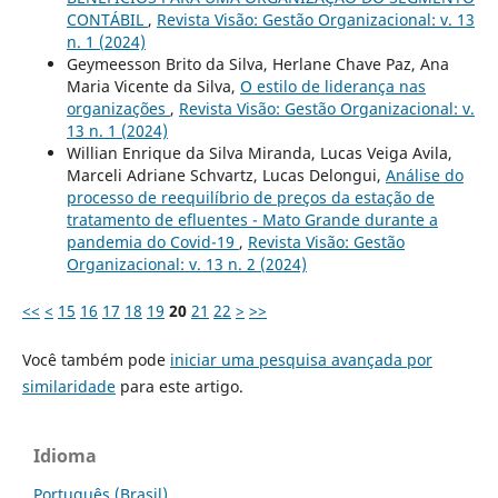
CONTÁBIL
,
Revista Visão: Gestão Organizacional: v. 13
n. 1 (2024)
Geymeesson Brito da Silva, Herlane Chave Paz, Ana
Maria Vicente da Silva,
O estilo de liderança nas
organizações
,
Revista Visão: Gestão Organizacional: v.
13 n. 1 (2024)
Willian Enrique da Silva Miranda, Lucas Veiga Avila,
Marceli Adriane Schvartz, Lucas Delongui,
Análise do
processo de reequilíbrio de preços da estação de
tratamento de efluentes - Mato Grande durante a
pandemia do Covid-19
,
Revista Visão: Gestão
Organizacional: v. 13 n. 2 (2024)
<<
<
15
16
17
18
19
20
21
22
>
>>
Você também pode
iniciar uma pesquisa avançada por
similaridade
para este artigo.
Idioma
Português (Brasil)