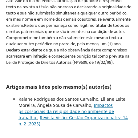
Alto Vale do Rio do Peixe a autorização de publicar o respectivo
texto na revista a título não oneroso e declarando a originalidade do
texto e sua não submissão simultanea a qualquer outro periódico,
em meu nome e em nome dos demais coautores, se eventualmente
existirem.Reitero que permaneço como legítimo titular de todos os
direitos patrimoniais que me são inerentes na condição de autor.
Comprometo-me também a não submeter este mesmo texto a
qualquer outro periódico no prazo de, pelo menos, um (1) ano.
Declaro estar ciente de que a não observância deste compromisso
acarretará em infração e conseqüente punição tal como prevista na
Lei de Proteção de Direitos Autorias (Nº9609, de 19/02/98).
Artigos mais lidos pelo mesmo(s) autor(es)
Raiane Rodrigues dos Santos Carvalho, Liliane Leite
Moreira, Ângela Sousa de Carvalho,
Impactos
psicossociais da religiosidade no ambiente de
trabalho
,
Revista Visão: Gestão Organizacional: v. 14
n. 2 (2025)