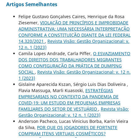
Artigos Semelhantes
Felipe Gustavo Gonçalves Caires, Henrique da Rosa
Ziesemer,
VIOLAÇÃO DE PRINCÍPIOS E IMPROBIDADE
ADMINISTRATIVA: UMA NECESSÁRIA INTERPRETAÇÃO
CONFORME A CONSTITUIÇÃO DIANTE DA LEI FEDERAL
14.320/2021
,
Revista Visão: Gestão Organizacional: v.
12 n. 1 (2023)
Camila Lopes Andrade, Carla Piffer,
O ESVAZIAMENTO
DOS DIREITOS DOS TRABALHADORES MIGRANTES
COMO CONFIGURAÇÃO DA PRÁTICA DE DUMPING
SOCIAL
,
Revista Visão: Gestão Organizacional: v. 12 n.
1 (2023)
Gislaine Aparecida Kszan, Sérgio Luis Dias Doliveira ,
Flavia Massuga, Marli Kuasoski,
ESTRATÉGIAS
EMPRESARIAIS NO CONTEXTO DA PANDEMIA DE
COVID-19: UM ESTUDO EM PEQUENAS EMPRESAS
FAMILIARES DO SETOR DE VESTUÁRIO
,
Revista Visão:
Gestão Organizacional: v. 12 n. 1 (2023)
Anderson Pacheco, Lucas Vinicius Borba, Karin Vieira
da Silva,
POR QUE OS JOGADORES DE FORTNITE
COMPRAM ITENS VIRTUAIS COSMÉTICOS?