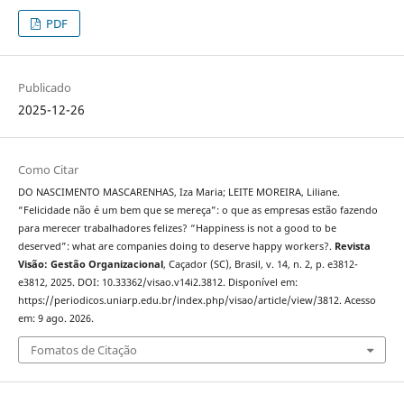
PDF
Publicado
2025-12-26
Como Citar
DO NASCIMENTO MASCARENHAS, Iza Maria; LEITE MOREIRA, Liliane.
“Felicidade não é um bem que se mereça”: o que as empresas estão fazendo
para merecer trabalhadores felizes? “Happiness is not a good to be
deserved”: what are companies doing to deserve happy workers?.
Revista
Visão: Gestão Organizacional
, Caçador (SC), Brasil, v. 14, n. 2, p. e3812-
e3812, 2025. DOI: 10.33362/visao.v14i2.3812. Disponível em:
https://periodicos.uniarp.edu.br/index.php/visao/article/view/3812. Acesso
em: 9 ago. 2026.
Fomatos de Citação