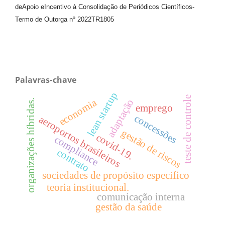
de
Apoio e
Incentivo à Consolidação de Periódicos
Científicos
-
Termo de Outorga nº
2022TR1805
Palavras-chave
lean startup
teste de controle
economia
adaptação
organizações híbridas.
emprego
concessões
aeroportos brasileiros
gestão de riscos
covid-19.
compliance
contrato
sociedades de propósito específico
teoria institucional.
comunicação interna
gestão da saúde