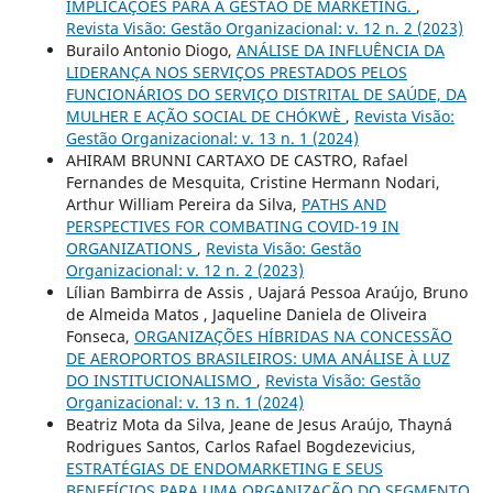
IMPLICAÇÕES PARA A GESTÃO DE MARKETING.
,
Revista Visão: Gestão Organizacional: v. 12 n. 2 (2023)
Burailo Antonio Diogo,
ANÁLISE DA INFLUÊNCIA DA
LIDERANÇA NOS SERVIÇOS PRESTADOS PELOS
FUNCIONÁRIOS DO SERVIÇO DISTRITAL DE SAÚDE, DA
MULHER E AÇÃO SOCIAL DE CHÓKWÈ
,
Revista Visão:
Gestão Organizacional: v. 13 n. 1 (2024)
AHIRAM BRUNNI CARTAXO DE CASTRO, Rafael
Fernandes de Mesquita, Cristine Hermann Nodari,
Arthur William Pereira da Silva,
PATHS AND
PERSPECTIVES FOR COMBATING COVID-19 IN
ORGANIZATIONS
,
Revista Visão: Gestão
Organizacional: v. 12 n. 2 (2023)
Lílian Bambirra de Assis , Uajará Pessoa Araújo, Bruno
de Almeida Matos , Jaqueline Daniela de Oliveira
Fonseca,
ORGANIZAÇÕES HÍBRIDAS NA CONCESSÃO
DE AEROPORTOS BRASILEIROS: UMA ANÁLISE À LUZ
DO INSTITUCIONALISMO
,
Revista Visão: Gestão
Organizacional: v. 13 n. 1 (2024)
Beatriz Mota da Silva, Jeane de Jesus Araújo, Thayná
Rodrigues Santos, Carlos Rafael Bogdezevicius,
ESTRATÉGIAS DE ENDOMARKETING E SEUS
BENEFÍCIOS PARA UMA ORGANIZAÇÃO DO SEGMENTO