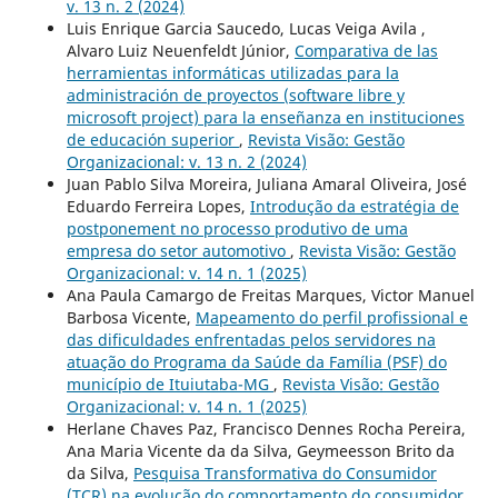
v. 13 n. 2 (2024)
Luis Enrique Garcia Saucedo, Lucas Veiga Avila ,
Alvaro Luiz Neuenfeldt Júnior,
Comparativa de las
herramientas informáticas utilizadas para la
administración de proyectos (software libre y
microsoft project) para la enseñanza en instituciones
de educación superior
,
Revista Visão: Gestão
Organizacional: v. 13 n. 2 (2024)
Juan Pablo Silva Moreira, Juliana Amaral Oliveira, José
Eduardo Ferreira Lopes,
Introdução da estratégia de
postponement no processo produtivo de uma
empresa do setor automotivo
,
Revista Visão: Gestão
Organizacional: v. 14 n. 1 (2025)
Ana Paula Camargo de Freitas Marques, Victor Manuel
Barbosa Vicente,
Mapeamento do perfil profissional e
das dificuldades enfrentadas pelos servidores na
atuação do Programa da Saúde da Família (PSF) do
município de Ituiutaba-MG
,
Revista Visão: Gestão
Organizacional: v. 14 n. 1 (2025)
Herlane Chaves Paz, Francisco Dennes Rocha Pereira,
Ana Maria Vicente da da Silva, Geymeesson Brito da
da Silva,
Pesquisa Transformativa do Consumidor
(TCR) na evolução do comportamento do consumidor
,