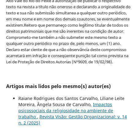
Alto Vale do Rio do Peixe a autorização de publicar o respectivo
texto na revista a título não oneroso e declarando a originalidade do
texto e sua não submissão simultanea a qualquer outro periódico,
em meu nome e em nome dos demais coautores, se eventualmente
existirem.Reitero que permaneço como legítimo titular de todos os
direitos patrimoniais que me são inerentes na condição de autor.
Comprometo-me também a não submeter este mesmo texto a
qualquer outro periódico no prazo de, pelo menos, um (1) ano.
Declaro estar ciente de que a não observância deste compromisso
acarretará em infração e conseqüente punição tal como prevista na
Lei de Proteção de Direitos Autorias (Nº9609, de 19/02/98).
Artigos mais lidos pelo mesmo(s) autor(es)
Raiane Rodrigues dos Santos Carvalho, Liliane Leite
Moreira, Ângela Sousa de Carvalho,
Impactos
psicossociais da religiosidade no ambiente de
trabalho
,
Revista Visão: Gestão Organizacional: v. 14
n. 2 (2025)