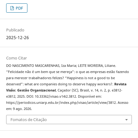
PDF
Publicado
2025-12-26
Como Citar
DO NASCIMENTO MASCARENHAS, Iza Maria; LEITE MOREIRA, Liliane.
“Felicidade não é um bem que se mereça”: o que as empresas estão fazendo
para merecer trabalhadores felizes? “Happiness is not a good to be
deserved”: what are companies doing to deserve happy workers?.
Revista
Visão: Gestão Organizacional
, Caçador (SC), Brasil, v. 14, n. 2, p. e3812-
e3812, 2025. DOI: 10.33362/visao.v14i2.3812. Disponível em:
https://periodicos.uniarp.edu.br/index.php/visao/article/view/3812. Acesso
em: 9 ago. 2026.
Fomatos de Citação