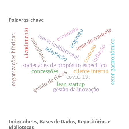
Palavras-chave
economia
teste de controle
emprego
atendimento
organizações híbridas.
teoria institucional.
compliance
setor gastronômico
contrato
inflação
adaptação
sociedades de propósito específico
concessões
cliente interno
gestão de riscos
covid-19.
lean startup
gestão da inovação
Indexadores, Bases de Dados, Repositórios e
Bibliotecas