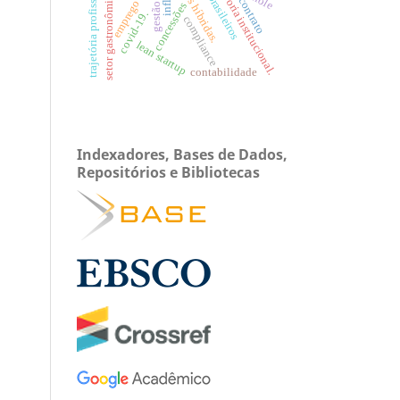
trajetória profissional
setor gastronômico
teoria institucional.
contrato
emprego
concessões
covid-19.
compliance
lean startup
contabilidade
Indexadores, Bases de Dados,
Repositórios e Bibliotecas