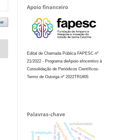
Apoio financeiro
ar
Edital de Chamada Pública FAPESC nº
21/2022
-
Programa de
Apoio e
Incentivo à
Consolidação de Periódicos
Científicos
-
Termo de Outorga nº
2022TR1805
Palavras-chave
organizações híbridas.
aeroportos brasileiros
solidariedade
gestão de riscos
atendimento
teste de controle
adaptação
inflação