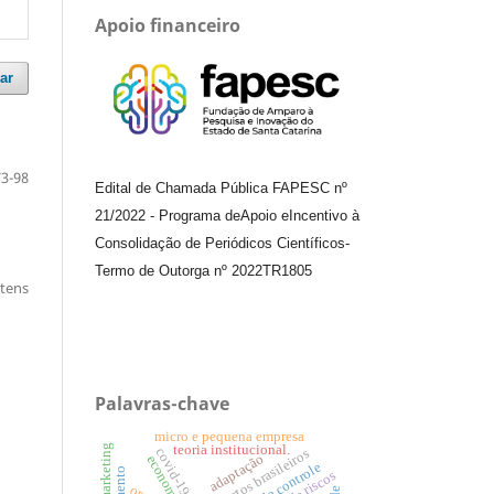
Apoio financeiro
ar
73-98
Edital de Chamada Pública FAPESC nº
21/2022
-
Programa de
Apoio e
Incentivo à
Consolidação de Periódicos
Científicos
-
Termo de Outorga nº
2022TR1805
itens
Palavras-chave
micro e pequena empresa
endomarketing
teoria institucional.
covid-19.
aeroportos brasileiros
adaptação
economia
teste de controle